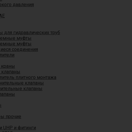
окого давления
AE
 для гидравлических труб
ъемные муфты
ъемные муфты
иеся соединения
лители
 краны
 клапаны
литель плитного монтажа
анительные клапаны
нительные клапаны
лапаны
ы
ры прочие
и UHP и фитинги