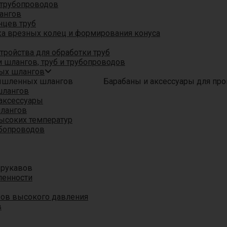
трубопроводов
ангов
нцев труб
а врезных колец и формирования конуса
ройства для обработки труб
 шлангов, труб и трубопроводов
ых шлангов
Барабаны и аксессуары для п
шлангов
аксессуары
шлангов
ысоких температур
убопроводов
 рукавов
ленности
вов высокого давления
в