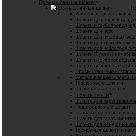
Промышленные шланги
П
Универсальные шланги
Шланги для воды и возду
Шланги и трубопроводы 
Шланги для пара
Шланги для пищевых вещ
Шланги для химических в
Шланги для нефтепродукт
Шланги (Рукава) для абр
Шланги и трубопроводы дл
Шланги выхлопные и вен
Промышленные композит
Металлические шланги и 
Тефлоновые шланги
Силиконовые шланги
®
Шланги TYGON
Шланги для перистальтиче
Подогреваемые шланги
Плавающие шланги и осн
Шланги для газов и фитин
Шланги для кондициониро
Тормозные шланги и нако
Автомобильные шланги и