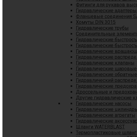
Фитинги для рукавов выс
Гидравлические адаптеры
Фланцевые соединения S
Хомуты DIN 3015
Гидравлические трубы
Соединительные элементы
Гидравлические быстрос
Гидравлические быстрос
Гидравлические вращающ
Гидравлические распреде
Гидравлические клапаны
Гидравлические шаровые
Гидравлические обратные
Гидравлический распреде
Гидравлические предохр
Дроссельные и предохра
Другие гидравлические к
Гидравлические насосы
Гидравлические цилиндр
Гидравлические агрегаты
Гидравлические аксессуа
Шланги WATERBLAST
Термопластиковые шланг