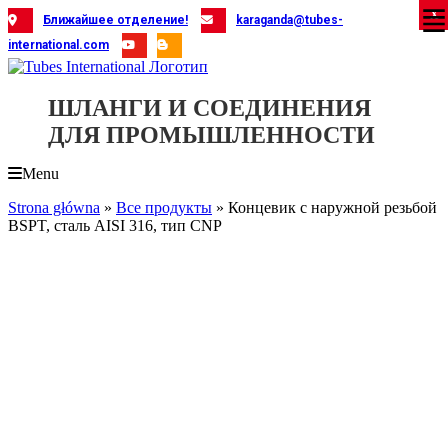
Skip
X
X
X
X
X
X
X
X
X
X
X
X
X
X
X
X
X
X
X
Ближайшее отделение!
karaganda@tubes-
to
international.com
content
ШЛАНГИ И СОЕДИНЕНИЯ
ДЛЯ ПРОМЫШЛЕННОСТИ
Menu
Strona główna
»
Все продукты
»
Концевик с наружной резьбой
BSPT, сталь AISI 316, тип CNP