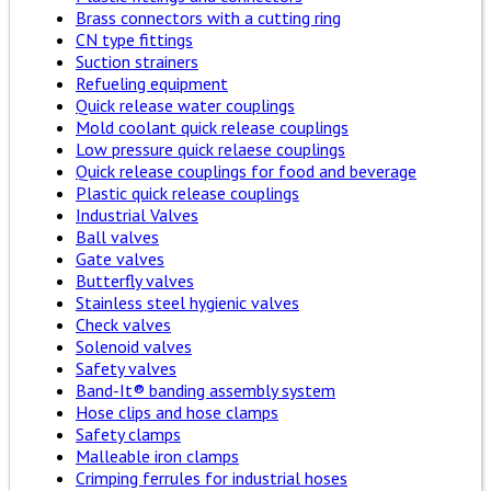
Brass connectors with a cutting ring
CN type fittings
Suction strainers
Refueling equipment
Quick release water couplings
Mold coolant quick release couplings
Low pressure quick relaese couplings
Quick release couplings for food and beverage
Plastic quick release couplings
Industrial Valves
Ball valves
Gate valves
Butterfly valves
Stainless steel hygienic valves
Check valves
Solenoid valves
Safety valves
Band-It® banding assembly system
Hose clips and hose clamps
Safety clamps
Malleable iron clamps
Crimping ferrules for industrial hoses