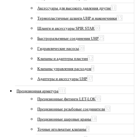
11
Аксессуары для высокого давления другие
15
Термопластичные шланги UHP и наконечники
10
Шланги и аксессуары SPIR STAR
25
Быстроразъемные соединения UHP
20
Гидравлические насосы
12
Клапаны и адаптеры пластин
9
Клапаны управления расходом
37
Адаптеры и аксессуары UHP
111
Прецизионная арматура
55
Прецизионные фитинги LET-LOK
32
Прецизионные резьбовые соединители
18
Прецизионные шаровые краны
5
Точные игольчатые клапаны