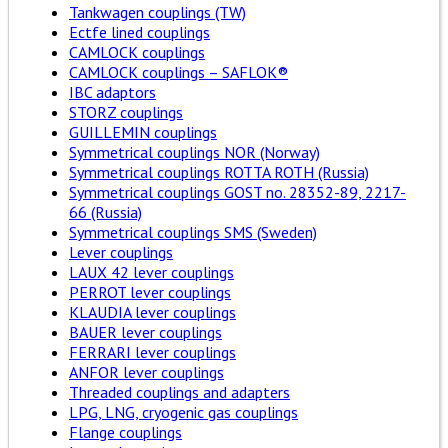
Tankwagen couplings (TW)
Ectfe lined couplings
CAMLOCK couplings
CAMLOCK couplings – SAFLOK®
IBC adaptors
STORZ couplings
GUILLEMIN couplings
Symmetrical couplings NOR (Norway)
Symmetrical couplings ROTTA ROTH (Russia)
Symmetrical couplings GOST no. 28352-89, 2217-
66 (Russia)
Symmetrical couplings SMS (Sweden)
Lever couplings
LAUX 42 lever couplings
PERROT lever couplings
KLAUDIA lever couplings
BAUER lever couplings
FERRARI lever couplings
ANFOR lever couplings
Threaded couplings and adapters
LPG, LNG, cryogenic gas couplings
Flange couplings