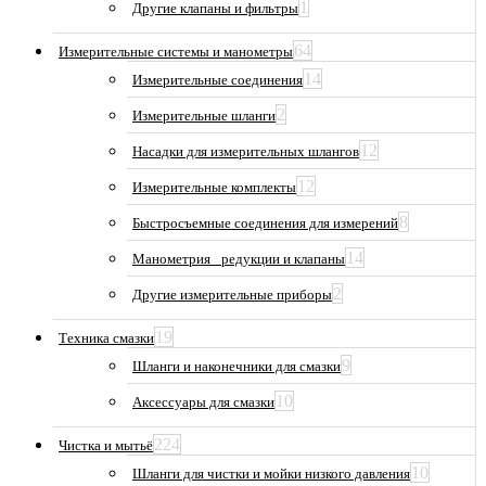
1
Другие клапаны и фильтры
64
Измерительные системы и манометры
14
Измерительные соединения
2
Измерительные шланги
12
Насадки для измерительных шлангов
12
Измерительные комплекты
8
Быстросъемные соединения для измерений
14
Манометрия_ редукции и клапаны
2
Другие измерительные приборы
19
Техника смазки
9
Шланги и наконечники для смазки
10
Аксессуары для смазки
224
Чистка и мытьё
10
Шланги для чистки и мойки низкого давления