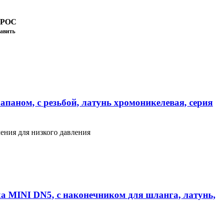
ПРОС
авить
апаном, с резьбой, латунь хромоникелевая, серия
ения для низкого давления
а MINI DN5, с наконечником для шланга, латунь,