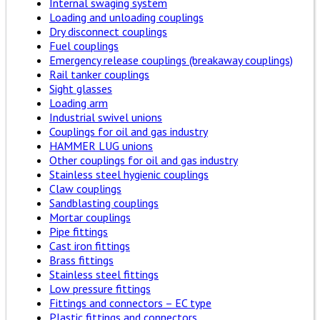
Internal swaging system
Loading and unloading couplings
Dry disconnect couplings
Fuel couplings
Emergency release couplings (breakaway couplings)
Rail tanker couplings
Sight glasses
Loading arm
Industrial swivel unions
Couplings for oil and gas industry
HAMMER LUG unions
Other couplings for oil and gas industry
Stainless steel hygienic couplings
Claw couplings
Sandblasting couplings
Mortar couplings
Pipe fittings
Cast iron fittings
Brass fittings
Stainless steel fittings
Low pressure fittings
Fittings and connectors – EC type
Plastic fittings and connectors