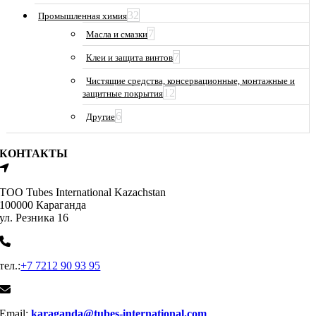
32
Промышленная химия
7
Масла и смазки
7
Клеи и защита винтов
Чистящие средства, консервационные, монтажные и
12
защитные покрытия
6
Другие
КОНТАКТЫ
ТОО Tubes International Kazachstan
100000 Караганда
ул. Резника 16
тел.:
+7 7212 90 93 95
Email:
karaganda@tubes-international.com