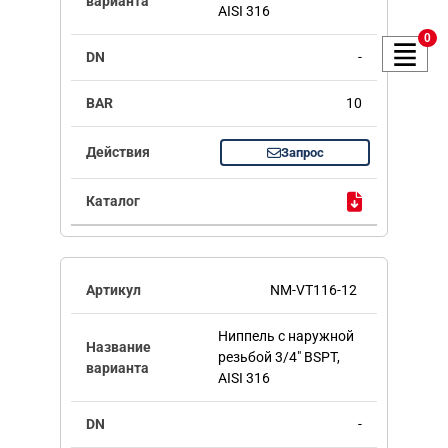
AISI 316
0
-
10
Запрос
NM-VT116-12
Ниппель с наружной
резьбой 3/4" BSPT,
AISI 316
-