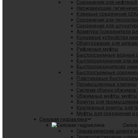
Соединения для нефтяной
Нержавеющие гигиеничес
Клеевые соединения GEK
Соединения для пескостр
Cоединения для штукатур
Арматура (соединители дл
Концевые устройства низ
Оборудование для заправ
Рифленые муфты
Быстросъемные водные 
Быстросоединения для л
Быстросоединителях низк
Быстросъемные соединени
Пластиковые быстросъе
Промышленные клапаны
Система сборки обжимов 
Обжимные муфты, муфты 
Хомуты для промышленн
Крепежные хомуты для тр
Муфты для соединения и 
Силовая гидравлика
Силов
Гидравлические шланги в
Термопластиковые шланг