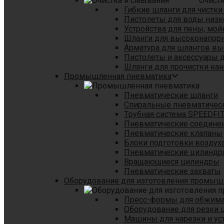
Очист
Гибкие шланги для чистки
Пистолеты для воды низк
Устройства для пены, мой
Шланги для высоконапор
Арматура для шлангов в
Пистолеты и аксессуары 
Шланги для прочистки кан
Промышленная пневматика
Пневматические шланги
Спиральные пневматичес
Tрубная система SPEEDFI
Пневматические соедине
Пневматические клапаны
Блоки подготовки воздуха
Пневматические цилинд
Вращающиеся цилиндры
Пневматические захваты
Оборудование для изготовления промы
Пресс-формы для обжима 
Оборудование для резки 
Машины для нарезки и ус