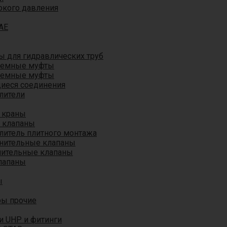
окого давления
AE
 для гидравлических труб
ъемные муфты
ъемные муфты
иеся соединения
лители
 краны
 клапаны
литель плитного монтажа
анительные клапаны
нительные клапаны
лапаны
ы
ры прочие
и UHP и фитинги