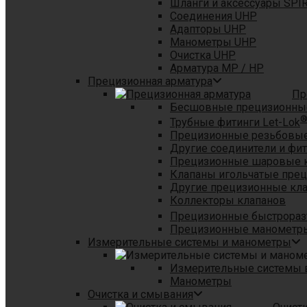
Шланги и аксессуары SPI
Соединения UHP
Адапторы UHP
Манометры UHP
Очистка UHP
Арматура MP / HP
Прецизионная арматура
Пр
Бесшовные прецизионны
Трубные фитинги Let-Lok
Прецизионные резьбовые
Другие соединители и фи
Прецизионные шаровые 
Клапаны игольчатые пре
Другие прецизионные кл
Коллекторы клапанов
Прецизионные быстрораз
Прецизионные манометры
Измерительные системы и манометры
Измерительные системы в
Манометры
Очистка и смывания