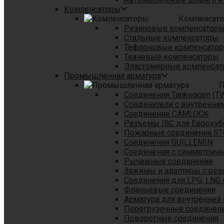
Компенсаторы
Компенсат
Резиновые компенсатор
Стальные компенсаторы
Тефлоновые компенсато
Тканевые компенсаторы
Эластомерные компенса
Промышленная арматура
П
Соединения Tankwagen (T
Соединители с внутренни
Соединение CAMLOCK
Разъемы IBC для Еврокуб
Пожарные соединения S
Соединения GUILLEMIN
Соединения с симметрич
Рычажные соединения
Зажимы и адаптеры с рез
Соединения для LPG, LNG 
Фланцевые соединения
Арматура для внутренней
Перегрузочные соединен
Поворотные соединения