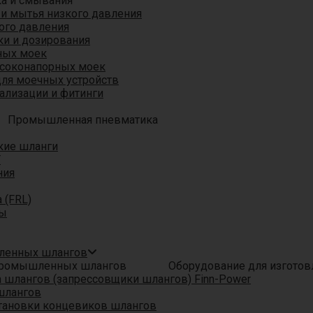
ка и смывания
 и мытья низкого давления
ого давления
ки и дозирования
ных моек
ысоконапорных моек
для моечных устройств
ализации и фитинги
Промышленная пневматика
кие шланги
T
ния
 (FRL)
ры
шленных шлангов
Оборудование для изгото
шлангов (запрессовщики шлангов) Finn-Power
шлангов
тановки концевиков шлангов