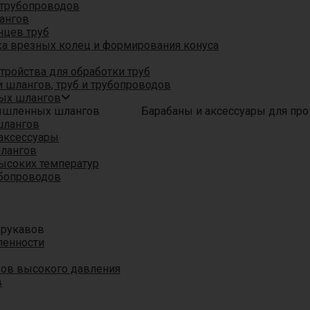
трубопроводов
ангов
нцев труб
а врезных колец и формирования конуса
ройства для обработки труб
 шлангов, труб и трубопроводов
ых шлангов
Барабаны и аксессуары для п
шлангов
аксессуары
шлангов
ысоких температур
убопроводов
 рукавов
ленности
вов высокого давления
в