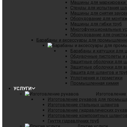
Машины для маркировки 
Стенды для испытания шл
Машины для снятия заусе
Оборудование для монтаж
Машины для гибки труб
Многофункциональные уст
Оборудование для очистки
Барабаны и аксессуары для промышленн
Барабаны и катушки для 
Обдувочные пистолеты и 
Защитные оболочки для 
Защитные оболочки для в
Защита для шлангов и тр
Уплотнения и герметики
Промышленная химия
УСЛУГИ
Изготовление
Изготовление рукавов для промыш
Изготовление стальных шлангов
Изготовление гидравлических рука
Изготовление композитных шланго
Гнуття гідравлічних труб
Другие услуги