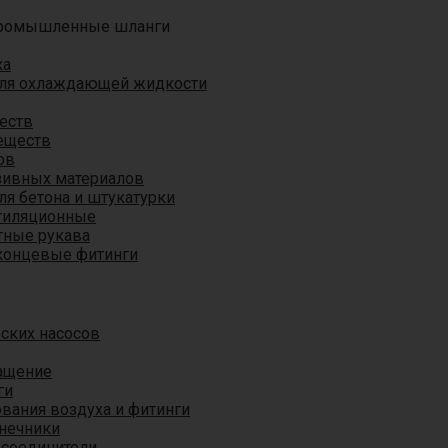
ромышленные шланги
ха
для охлаждающей жидкости
еств
еществ
ов
азивных материалов
я бетона и штукатурки
тиляционные
ные рукава
концевые фитинги
ских насосов
ащение
ги
вания воздуха и фитинги
нечники
 соединители