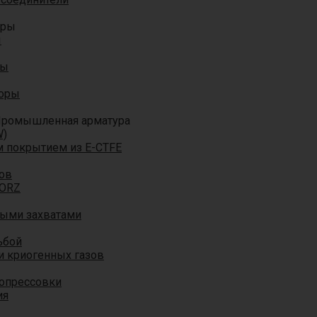
оры
ы
ры
торы
ромышленная арматура
W)
м покрытием из E-CTFE
ов
TORZ
ными захватами
ьбой
и криогенных газов
 опрессовки
ия