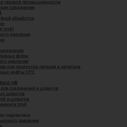
 и газовой промышленности
кие соединения
A
уйной обработки
ки
я труб)
кого давления
ки
соединения
итейных форм
ого давления
я для продуктов питания и напитков
мные муфты CPC
Band-It®
для соединений и шлангов
ых шлангов
уб и шлангов
ремонта труб
ая гидравлика
ысокого давления
и