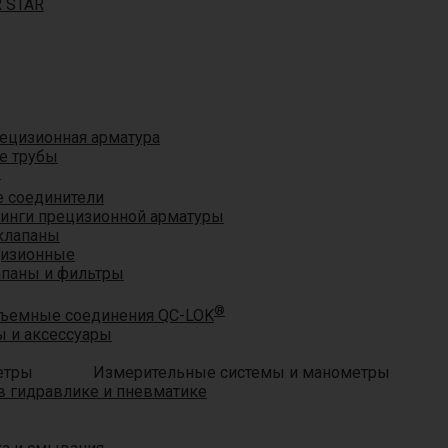
R STAR
ецизионная арматура
е трубы
®
 соединители
тинги прецизионной арматуры
клапаны
цизионные
апаны и фильтры
®
ъемные соединения QC-LOK
 и аксессуары
Измерительные системы и манометры
 гидравлике и пневматике