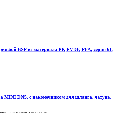
езьбой BSP из материала PP, PVDF, PFA, серия 6L
а MINI DN5, с наконечником для шланга, латунь,
ения для низкого давления