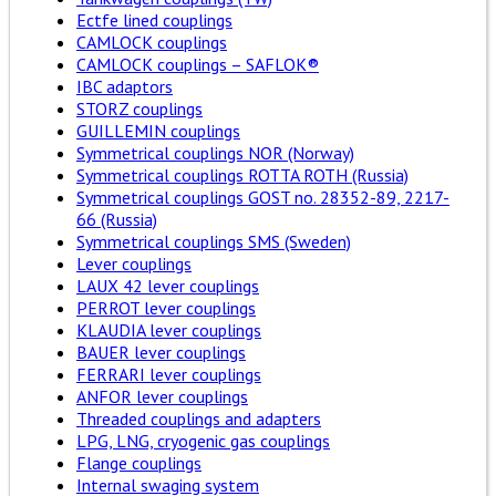
Ectfe lined couplings
CAMLOCK couplings
CAMLOCK couplings – SAFLOK®
IBC adaptors
STORZ couplings
GUILLEMIN couplings
Symmetrical couplings NOR (Norway)
Symmetrical couplings ROTTA ROTH (Russia)
Symmetrical couplings GOST no. 28352-89, 2217-
66 (Russia)
Symmetrical couplings SMS (Sweden)
Lever couplings
LAUX 42 lever couplings
PERROT lever couplings
KLAUDIA lever couplings
BAUER lever couplings
FERRARI lever couplings
ANFOR lever couplings
Threaded couplings and adapters
LPG, LNG, cryogenic gas couplings
Flange couplings
Internal swaging system