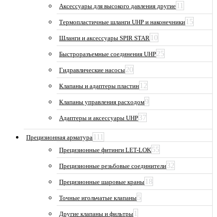
11
Аксессуары для высокого давления другие
15
Термопластичные шланги UHP и наконечники
10
Шланги и аксессуары SPIR STAR
25
Быстроразъемные соединения UHP
20
Гидравлические насосы
12
Клапаны и адаптеры пластин
9
Клапаны управления расходом
37
Адаптеры и аксессуары UHP
111
Прецизионная арматура
55
Прецизионные фитинги LET-LOK
32
Прецизионные резьбовые соединители
18
Прецизионные шаровые краны
5
Точные игольчатые клапаны
1
Другие клапаны и фильтры