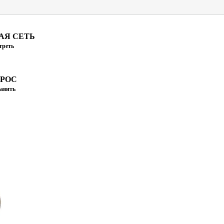
АЯ СЕТЬ
треть
ПРОС
авить