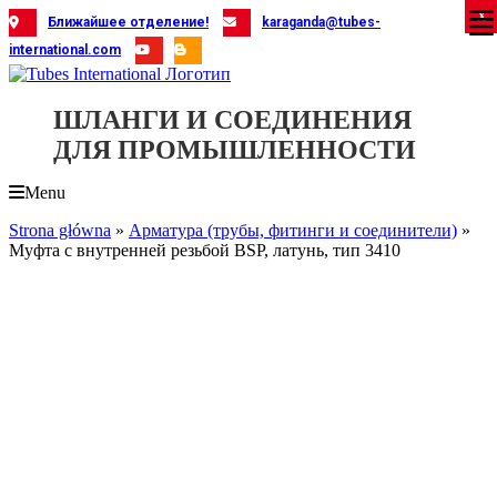
Skip
X
X
X
X
X
X
X
X
X
X
X
X
X
X
X
X
X
X
X
Ближайшее отделение!
karaganda@tubes-
to
international.com
content
ШЛАНГИ И СОЕДИНЕНИЯ
ДЛЯ ПРОМЫШЛЕННОСТИ
Menu
Strona główna
»
Арматура (трубы, фитинги и соединители)
»
Муфта с внутренней резьбой BSP, латунь, тип 3410