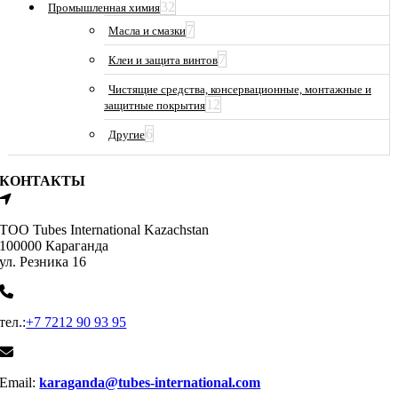
32
Промышленная химия
7
Масла и смазки
7
Клеи и защита винтов
Чистящие средства, консервационные, монтажные и
12
защитные покрытия
6
Другие
КОНТАКТЫ
ТОО Tubes International Kazachstan
100000 Караганда
ул. Резника 16
тел.:
+7 7212 90 93 95
Email:
karaganda@tubes-international.com