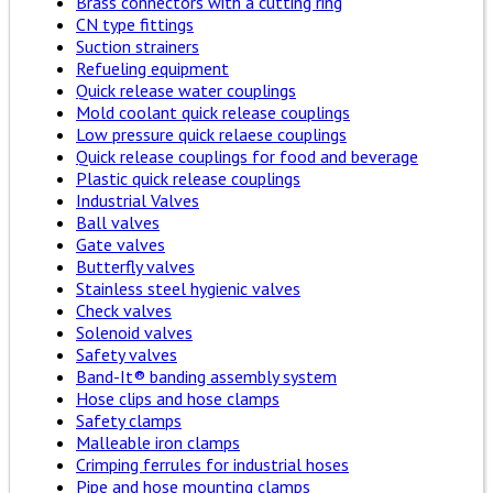
Brass connectors with a cutting ring
CN type fittings
Suction strainers
Refueling equipment
Quick release water couplings
Mold coolant quick release couplings
Low pressure quick relaese couplings
Quick release couplings for food and beverage
Plastic quick release couplings
Industrial Valves
Ball valves
Gate valves
Butterfly valves
Stainless steel hygienic valves
Check valves
Solenoid valves
Safety valves
Band-It® banding assembly system
Hose clips and hose clamps
Safety clamps
Malleable iron clamps
Crimping ferrules for industrial hoses
Pipe and hose mounting clamps