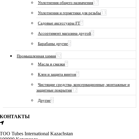
17
Уплотнения общего назначения
13
Уплотнения и герметики для резьбы
7
Садовые аксессуары FT
2
Ассортимент магазина другой
2
Барабаны другие
32
Промышленная химия
7
Масла и смазки
7
Клеи и защита винтов
Чистящие средства, консервационные, монтажные и
12
защитные покрытия
6
Другие
КОНТАКТЫ
ТОО Tubes International Kazachstan