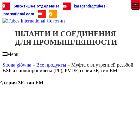
Skip
X
X
X
X
X
X
X
X
X
X
X
X
X
X
X
X
X
X
X
Ближайшее отделение!
karaganda@tubes-
to
international.com
content
ШЛАНГИ И СОЕДИНЕНИЯ
ДЛЯ ПРОМЫШЛЕННОСТИ
Menu
Strona główna
»
Все продукты
»
Муфта с внутренней резьбой
BSP из полипропилена (PP), PVDF, серия 3F, тип EM
, серия 3F, тип EM