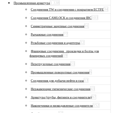
1 338
Промышленная арматура
34
Соединения TW и соединения с покрытием ECTFE
103
Соединения CAMLOCK и соединения IBC
91
Симметричные зацепные соединения
77
Рычажные соединения
22
Резьбовые соединения и адаптеры
Фланцевые соединения_ прокладки и болты для
19
фланцевых соединений
23
Перегрузочные соединения
6
Промышленные поворотные соединения
13
Соединения для добычи нефти и газа
43
Нержавеющие гигиенические соединения
87
Арматура (трубы, фитинги и соединители)
152
Наконечники и низкодавленые соединители