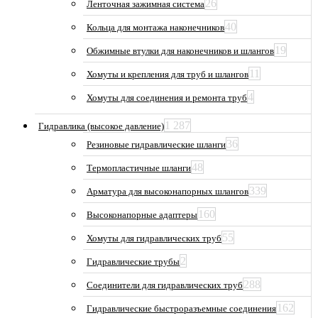
26
Ленточная зажимная система
40
Кольца для монтажа наконечников
19
Обжимные втулки для наконечников и шлангов
11
Хомуты и крепления для труб и шлангов
4
Хомуты для соединения и ремонта труб
1 287
Гидравлика (высокое давление)
36
Резиновые гидравлические шланги
48
Термопластичные шланги
339
Арматура для высоконапорных шлангов
160
Высоконапорные адаптеры
55
Хомуты для гидравлических труб
2
Гидравлические трубы
288
Соединители для гидравлических труб
162
Гидравлические быстроразъемные соединения