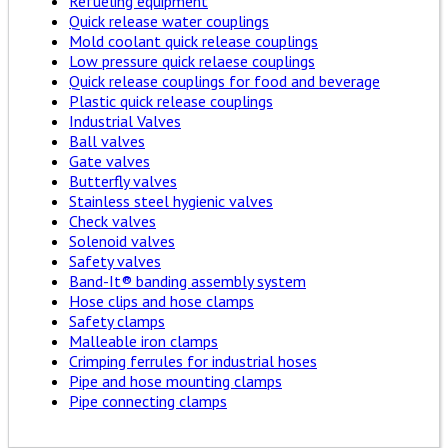
Refueling equipment
Quick release water couplings
Mold coolant quick release couplings
Low pressure quick relaese couplings
Quick release couplings for food and beverage
Plastic quick release couplings
Industrial Valves
Ball valves
Gate valves
Butterfly valves
Stainless steel hygienic valves
Check valves
Solenoid valves
Safety valves
Band-It® banding assembly system
Hose clips and hose clamps
Safety clamps
Malleable iron clamps
Crimping ferrules for industrial hoses
Pipe and hose mounting clamps
Pipe connecting clamps