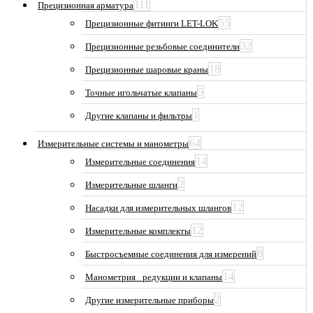
111
Прецизионная арматура
55
Прецизионные фитинги LET-LOK
32
Прецизионные резьбовые соединители
18
Прецизионные шаровые краны
5
Точные игольчатые клапаны
1
Другие клапаны и фильтры
64
Измерительные системы и манометры
14
Измерительные соединения
2
Измерительные шланги
12
Насадки для измерительных шлангов
12
Измерительные комплекты
8
Быстросъемные соединения для измерений
14
Манометрия_ редукции и клапаны
2
Другие измерительные приборы