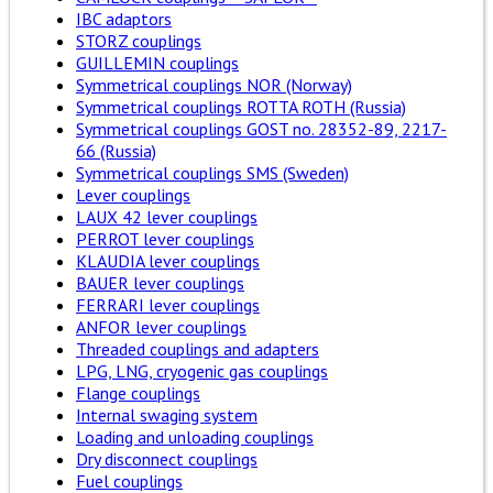
IBC adaptors
STORZ couplings
GUILLEMIN couplings
Symmetrical couplings NOR (Norway)
Symmetrical couplings ROTTA ROTH (Russia)
Symmetrical couplings GOST no. 28352-89, 2217-
66 (Russia)
Symmetrical couplings SMS (Sweden)
Lever couplings
LAUX 42 lever couplings
PERROT lever couplings
KLAUDIA lever couplings
BAUER lever couplings
FERRARI lever couplings
ANFOR lever couplings
Threaded couplings and adapters
LPG, LNG, cryogenic gas couplings
Flange couplings
Internal swaging system
Loading and unloading couplings
Dry disconnect couplings
Fuel couplings