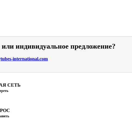
и или индивидуальное предложение?
ubes-international.com
АЯ СЕТЬ
треть
ПРОС
авить