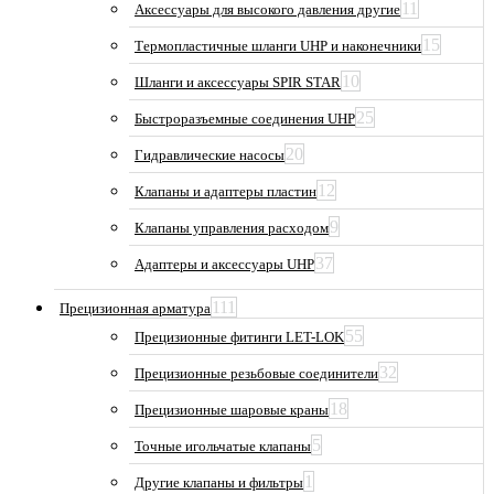
11
Аксессуары для высокого давления другие
15
Термопластичные шланги UHP и наконечники
10
Шланги и аксессуары SPIR STAR
25
Быстроразъемные соединения UHP
20
Гидравлические насосы
12
Клапаны и адаптеры пластин
9
Клапаны управления расходом
37
Адаптеры и аксессуары UHP
111
Прецизионная арматура
55
Прецизионные фитинги LET-LOK
32
Прецизионные резьбовые соединители
18
Прецизионные шаровые краны
5
Точные игольчатые клапаны
1
Другие клапаны и фильтры