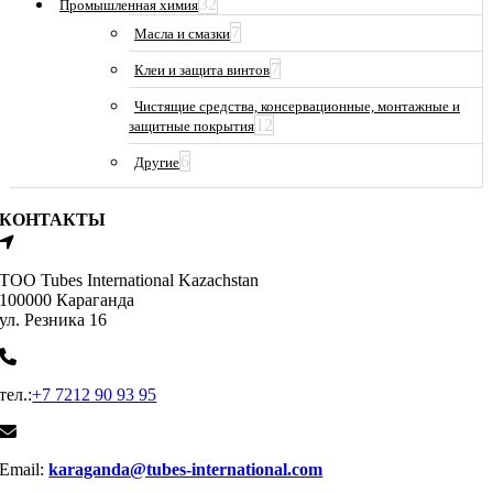
32
Промышленная химия
7
Масла и смазки
7
Клеи и защита винтов
Чистящие средства, консервационные, монтажные и
12
защитные покрытия
6
Другие
КОНТАКТЫ
ТОО Tubes International Kazachstan
100000 Караганда
ул. Резника 16
тел.:
+7 7212 90 93 95
Email:
karaganda@tubes-international.com