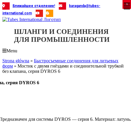
Skip
X
X
X
X
X
X
X
X
X
X
X
X
X
X
X
X
X
X
X
Ближайшее отделение!
karaganda@tubes-
to
international.com
content
ШЛАНГИ И СОЕДИНЕНИЯ
ДЛЯ ПРОМЫШЛЕННОСТИ
Menu
Strona główna
»
Быстросъемные соединения для литьевых
форм
»
Мостик с двумя гнёздами и соединительной трубкой
без клапана, серия DYROS 6
ана, серия DYROS 6
. Предназначен для системы DYROS — серия 6. Материал: латунь