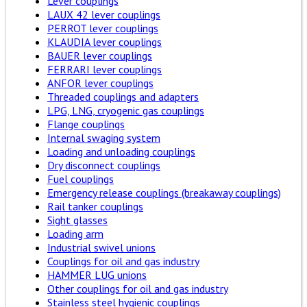
Lever couplings
LAUX 42 lever couplings
PERROT lever couplings
KLAUDIA lever couplings
BAUER lever couplings
FERRARI lever couplings
ANFOR lever couplings
Threaded couplings and adapters
LPG, LNG, cryogenic gas couplings
Flange couplings
Internal swaging system
Loading and unloading couplings
Dry disconnect couplings
Fuel couplings
Emergency release couplings (breakaway couplings)
Rail tanker couplings
Sight glasses
Loading arm
Industrial swivel unions
Couplings for oil and gas industry
HAMMER LUG unions
Other couplings for oil and gas industry
Stainless steel hygienic couplings