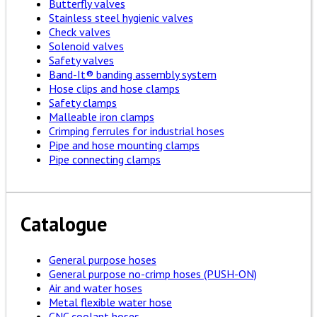
Butterfly valves
Stainless steel hygienic valves
Check valves
Solenoid valves
Safety valves
Band-It® banding assembly system
Hose clips and hose clamps
Safety clamps
Malleable iron clamps
Crimping ferrules for industrial hoses
Pipe and hose mounting clamps
Pipe connecting clamps
Catalogue
General purpose hoses
General purpose no-crimp hoses (PUSH-ON)
Air and water hoses
Metal flexible water hose
CNC coolant hoses