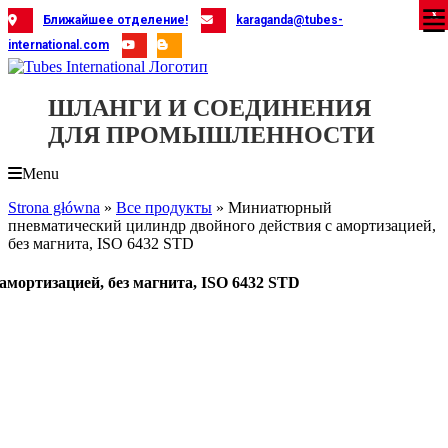
Skip
X
X
X
X
X
X
X
X
X
X
X
X
X
X
X
X
X
X
X
Ближайшее отделение!
karaganda@tubes-
to
international.com
content
ШЛАНГИ И СОЕДИНЕНИЯ
ДЛЯ ПРОМЫШЛЕННОСТИ
Menu
Strona główna
»
Все продукты
»
Миниатюрный
пневматический цилиндр двойного действия с амортизацией,
без магнита, ISO 6432 STD
мортизацией, без магнита, ISO 6432 STD