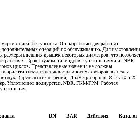
ортизацией, без магнита. Он разработан для работы с
т дополнительных операций по обслуживанию. Для изготовлени
ы размеры внешних крышек некоторых диаметров, что позволяе
остранствах. Срок службы цилиндров с уплотнениями из NBR
ионов циклов. Представленные значения не должны
как ориентир из-за изменчивости многих факторов, включая
 воздуха (предельные значения). Диаметр поршня: Ø 16, 20 и 25
10 бар. Уплотнение: полиуретан, NBR, FKM/FPM. Рабочая
 уплотнения.
рианта
DN
BAR
Действия
Каталог