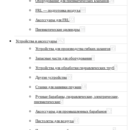
26
Оборудование для пневматических клапанов
88
FRL — подготовка воздуха
22
Аксессуары для FRL
38
Пневматические цилиндры
262
Устройства и аксессуары
45
Устройства для производства гибких шлангов
1
Запасные части для оборудования
7
Устройства для обработки гидравлических труб
10
Другие устройства
18
Станки для навивки пружин
Ручные барабаны, гидравлические, электрические,
2
пневматические
12
Аксессуары для промышленных барабанов
61
Пистолеты для воздуха