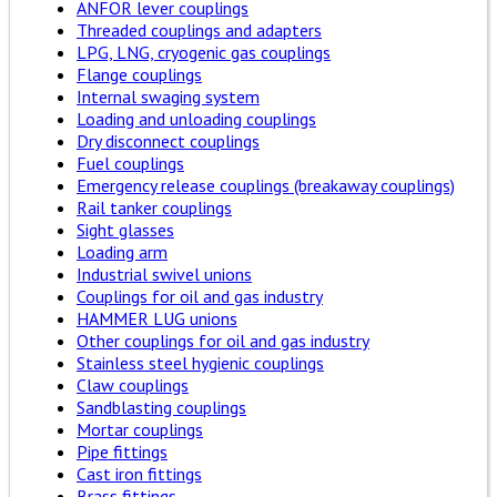
ANFOR lever couplings
Threaded couplings and adapters
LPG, LNG, cryogenic gas couplings
Flange couplings
Internal swaging system
Loading and unloading couplings
Dry disconnect couplings
Fuel couplings
Emergency release couplings (breakaway couplings)
Rail tanker couplings
Sight glasses
Loading arm
Industrial swivel unions
Couplings for oil and gas industry
HAMMER LUG unions
Other couplings for oil and gas industry
Stainless steel hygienic couplings
Claw couplings
Sandblasting couplings
Mortar couplings
Pipe fittings
Cast iron fittings
Brass fittings