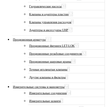
20
Гидравлические насосы
12
Клапаны и адаптеры пластин
9
Клапаны управления расходом
37
Адаптеры и аксессуары UHP
111
Прецизионная арматура
55
Прецизионные фитинги LET-LOK
32
Прецизионные резьбовые соединители
18
Прецизионные шаровые краны
5
Точные игольчатые клапаны
1
Другие клапаны и фильтры
64
Измерительные системы и манометры
14
Измерительные соединения
2
Измерительные шланги