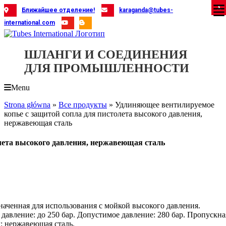
Skip
X
X
X
X
X
X
X
X
X
X
X
X
X
X
X
X
X
X
X
Ближайшее отделение!
karaganda@tubes-
to
international.com
content
ШЛАНГИ И СОЕДИНЕНИЯ
ДЛЯ ПРОМЫШЛЕННОСТИ
Menu
Strona główna
»
Все продукты
»
Удлиняющее вентилируемое
копье с защитой сопла для пистолета высокого давления,
нержавеющая сталь
лета высокого давления, нержавеющая сталь
наченная для использования с мойкой высокого давления.
 давление: до 250 бар. Допустимое давление: 280 бар. Пропускна
л: нержавеющая сталь.