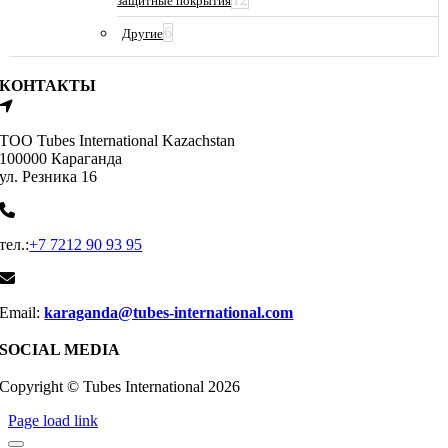
защитные покрытия
6
Другие
КОНТАКТЫ
ТОО Tubes International Kazachstan
100000 Караганда
ул. Резника 16
тел.:
+7 7212 90 93 95
Email:
karaganda@tubes-international.com
SOCIAL MEDIA
Copyright © Tubes International
2026
Page load link