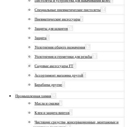
6
Пистолеты и устройства для накачивания колес
14
Специальные пневматические пистолеты
5
Пневматические аксессуары
37
Защиты для шлангов
3
Защита
17
Уплотнения общего назначения
13
Уплотнения и герметики для резьбы
7
Садовые аксессуары FT
2
Ассортимент магазина другой
2
Барабаны другие
32
Промышленная химия
7
Масла и смазки
7
Клеи и защита винтов
Чистящие средства, консервационные, монтажные и
12