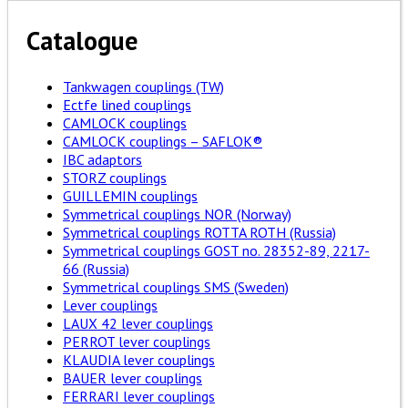
Catalogue
Tankwagen couplings (TW)
Ectfe lined couplings
CAMLOCK couplings
CAMLOCK couplings – SAFLOK®
IBC adaptors
STORZ couplings
GUILLEMIN couplings
Symmetrical couplings NOR (Norway)
Symmetrical couplings ROTTA ROTH (Russia)
Symmetrical couplings GOST no. 28352-89, 2217-
66 (Russia)
Symmetrical couplings SMS (Sweden)
Lever couplings
LAUX 42 lever couplings
PERROT lever couplings
KLAUDIA lever couplings
BAUER lever couplings
FERRARI lever couplings