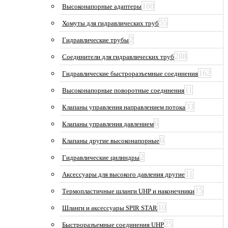
160
Высоконапорные адаптеры
55
Хомуты для гидравлических труб
2
Гидравлические трубы
288
Соединители для гидравлических труб
162
Гидравлические быстроразъемные соединения
11
Высоконапорные поворотные соединения
33
Клапаны управления направлением потока
6
Клапаны управления давлением
6
Клапаны другие высоконапорные
2
Гидравлические цилиндры
11
Аксессуары для высокого давления другие
15
Термопластичные шланги UHP и наконечники
10
Шланги и аксессуары SPIR STAR
25
Быстроразъемные соединения UHP