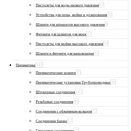
67
Пистолеты для воды низкого давления
33
Устройства для пены, мойки и дозирования
8
Шланги для аппаратов высокого давления
37
Фитинги для шлангов для моек
59
Пистолеты для мойки высокого давления
10
Шланги и фитинги для канализации
543
Пневматика
35
Пневматические шланги
26
Пневматические установки Трубопроводные
101
Штекерные соединения
40
Резьбовые соединения
12
Соединения с обжимным кольцом
12
Соединения банжо
17
Гнездовые соединения