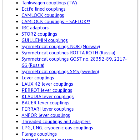
Tankwagen couplings (TW)
Ectfe lined couplings
CAMLOCK couplings
CAMLOCK couplings – SAFLOK®
IBC adaptors
STORZ couplings
GUILLEMIN couplings
Symmetrical couplings NOR (Norway)
Symmetrical couplings ROTTA ROTH (Russia)
Symmetrical couplings GOST no. 28352-89, 2217-
66 (Russia)
Symmetrical couplings SMS (Sweden)
Lever couplings
LAUX 42 lever couplings
PERROT lever couplings
KLAUDIA lever couplings
BAUER lever couplings
FERRARI lever couplings
ANFOR lever couplings
Threaded couplings and adapters
LPG, LNG, cryogenic gas couplings
Flange couplings