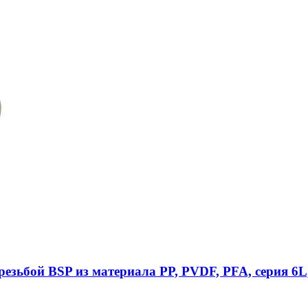
езьбой BSP из материала PP, PVDF, PFA, серия 6L