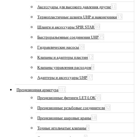
11
Аксессуары для высокого давления другие
15
Термопластичные шланги UHP и наконечники
10
Шланги и аксессуары SPIR STAR
25
Быстроразъемные соединения UHP
20
Гидравлические насосы
12
Клапаны и адаптеры пластин
9
Клапаны управления расходом
37
Адаптеры и аксессуары UHP
111
Прецизионная арматура
55
Прецизионные фитинги LET-LOK
32
Прецизионные резьбовые соединители
18
Прецизионные шаровые краны
5
Точные игольчатые клапаны