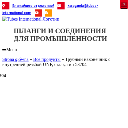
Skip
X
X
X
X
X
X
X
X
X
X
X
X
X
X
X
X
X
X
X
Ближайшее отделение!
karaganda@tubes-
to
international.com
content
ШЛАНГИ И СОЕДИНЕНИЯ
ДЛЯ ПРОМЫШЛЕННОСТИ
Menu
Strona główna
»
Все продукты
»
Трубный наконечник с
внутренней резьбой UNF, сталь, тип 53704
704