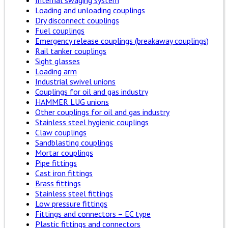
Internal swaging system
Loading and unloading couplings
Dry disconnect couplings
Fuel couplings
Emergency release couplings (breakaway couplings)
Rail tanker couplings
Sight glasses
Loading arm
Industrial swivel unions
Couplings for oil and gas industry
HAMMER LUG unions
Other couplings for oil and gas industry
Stainless steel hygienic couplings
Claw couplings
Sandblasting couplings
Mortar couplings
Pipe fittings
Cast iron fittings
Brass fittings
Stainless steel fittings
Low pressure fittings
Fittings and connectors – EC type
Plastic fittings and connectors