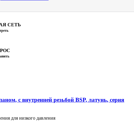
АЯ СЕТЬ
треть
ПРОС
авить
аном, с внутренней резьбой BSP, латунь, серия
ения для низкого давления