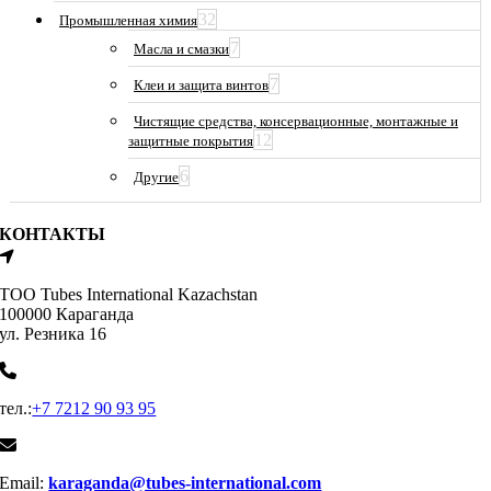
32
Промышленная химия
7
Масла и смазки
7
Клеи и защита винтов
Чистящие средства, консервационные, монтажные и
12
защитные покрытия
6
Другие
КОНТАКТЫ
ТОО Tubes International Kazachstan
100000 Караганда
ул. Резника 16
тел.:
+7 7212 90 93 95
Email:
karaganda@tubes-international.com