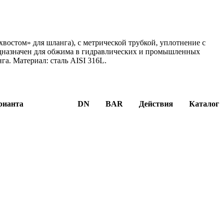
остом» для шланга), с метрической трубкой, уплотнение с
едназначен для обжима в гидравлических и промышленных
а. Материал: сталь AISI 316L.
рианта
DN
BAR
Действия
Каталог