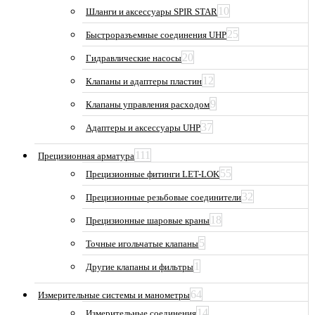
10
Шланги и аксессуары SPIR STAR
25
Быстроразъемные соединения UHP
20
Гидравлические насосы
12
Клапаны и адаптеры пластин
9
Клапаны управления расходом
37
Адаптеры и аксессуары UHP
111
Прецизионная арматура
55
Прецизионные фитинги LET-LOK
32
Прецизионные резьбовые соединители
18
Прецизионные шаровые краны
5
Точные игольчатые клапаны
1
Другие клапаны и фильтры
64
Измерительные системы и манометры
14
Измерительные соединения