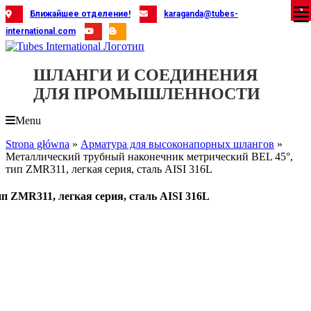
Skip
X
X
X
X
X
X
X
X
X
X
X
X
X
X
X
X
X
X
X
Ближайшее отделение!
karaganda@tubes-
to
international.com
content
ШЛАНГИ И СОЕДИНЕНИЯ
ДЛЯ ПРОМЫШЛЕННОСТИ
Menu
Strona główna
»
Арматура для высоконапорных шлангов
»
Металлический трубный наконечник метрический BEL 45°,
тип ZMR311, легкая серия, сталь AISI 316L
 ZMR311, легкая серия, сталь AISI 316L