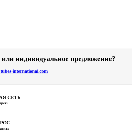
и или индивидуальное предложение?
ubes-international.com
АЯ СЕТЬ
треть
ПРОС
авить