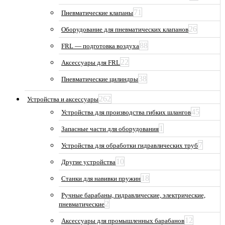
71
Пневматические клапаны
26
Оборудование для пневматических клапанов
88
FRL — подготовка воздуха
22
Аксессуары для FRL
38
Пневматические цилиндры
262
Устройства и аксессуары
45
Устройства для производства гибких шлангов
1
Запасные части для оборудования
7
Устройства для обработки гидравлических труб
10
Другие устройства
18
Станки для навивки пружин
Ручные барабаны, гидравлические, электрические,
2
пневматические
12
Аксессуары для промышленных барабанов