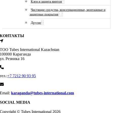
7
Клеи и защита винтов
Чистящие средства, консервационные, монтажные и
12
защитные покрытия
6
Другие
КОНТАКТЫ
ТОО Tubes International Kazachstan
100000 Караганда
ул. Резника 16
тел.:
+7 7212 90 93 95
Email:
karaganda@tubes-international.com
SOCIAL MEDIA
Copyright © Tubes International
2026