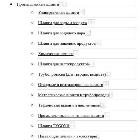
708
Промышленные шланги
45
Универсальные шланги
189
Шланги для воды и воздуха
32
Шланги для водяного пара
43
Шланги для пищевых продуктов
18
Химические шланги
43
Шланги для нефтепродуктов
23
Трубопроводы (для твердых веществ)
69
Отводные и вентиляционные шланги
2
Металлические шланги и трубопроводы
28
Тефлоновые шланги и наконечники
11
Промышленные силиконовые шланги
26
Шланги TYGON®
2
Плавающие шланги и аксессуары