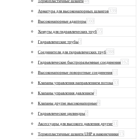
48
Термопластичные шланги
339
Арматура для высоконапорных шлангов
160
Высоконапорные адаптеры
55
Хомуты для гидравлических труб
2
Гидравлические трубы
288
Соединители для гидравлических труб
162
Гидравлические быстроразъемные соединения
11
Высоконапорные поворотные соединения
33
Клапаны управления направлением потока
6
Клапаны управления давлением
6
Клапаны другие высоконапорные
2
Гидравлические цилиндры
11
Аксессуары для высокого давления другие
15
Термопластичные шланги UHP и наконечники