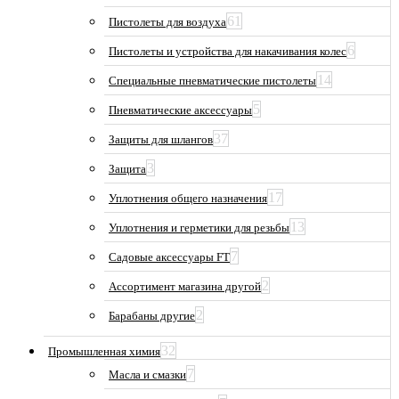
61
Пистолеты для воздуха
6
Пистолеты и устройства для накачивания колес
14
Специальные пневматические пистолеты
5
Пневматические аксессуары
37
Защиты для шлангов
3
Защита
17
Уплотнения общего назначения
13
Уплотнения и герметики для резьбы
7
Садовые аксессуары FT
2
Ассортимент магазина другой
2
Барабаны другие
32
Промышленная химия
7
Масла и смазки