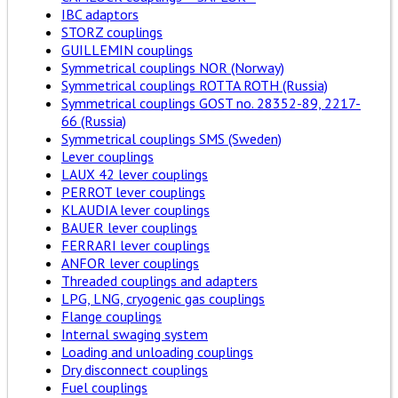
IBC adaptors
STORZ couplings
GUILLEMIN couplings
Symmetrical couplings NOR (Norway)
Symmetrical couplings ROTTA ROTH (Russia)
Symmetrical couplings GOST no. 28352-89, 2217-
66 (Russia)
Symmetrical couplings SMS (Sweden)
Lever couplings
LAUX 42 lever couplings
PERROT lever couplings
KLAUDIA lever couplings
BAUER lever couplings
FERRARI lever couplings
ANFOR lever couplings
Threaded couplings and adapters
LPG, LNG, cryogenic gas couplings
Flange couplings
Internal swaging system
Loading and unloading couplings
Dry disconnect couplings
Fuel couplings