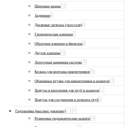
32
Шаровые краны
4
Задвижки
4
Дисковые затворы (дроссели)
1
Гигиенические клапаны
8
Обратные клапаны и фильтры
10
Другие клапаны
26
Ленточная зажимная система
40
Кольца для монтажа наконечников
19
Обжимные втулки для наконечников и шлангов
11
Хомуты и крепления для труб и шлангов
4
Хомуты для соединения и ремонта труб
1 287
Гидравлика (высокое давление)
36
Резиновые гидравлические шланги