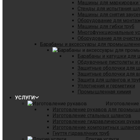
Машины для маркировки 
Стенды для испытания шл
Машины для снятия заусе
Оборудование для монтаж
Машины для гибки труб
Многофункциональные уст
Оборудование для очистки
Барабаны и аксессуары для промышленн
Барабаны и катушки для 
Обдувочные пистолеты и 
Защитные оболочки для 
Защитные оболочки для в
Защита для шлангов и тр
Уплотнения и герметики
Промышленная химия
УСЛУГИ
Изготовление
Изготовление рукавов для промыш
Изготовление стальных шлангов
Изготовление гидравлических рука
Изготовление композитных шланго
Гнуття гідравлічних труб
Другие услуги