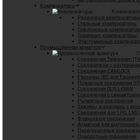
Компенсаторы
Компенсат
Резиновые компенсатор
Стальные компенсаторы
Тефлоновые компенсато
Тканевые компенсаторы
Эластомерные компенса
Промышленная арматура
П
Соединения Tankwagen (T
Соединители с внутренни
Соединение CAMLOCK
Разъемы IBC для Еврокуб
Пожарные соединения S
Соединения GUILLEMIN
Соединения с симметрич
Рычажные соединения
Зажимы и адаптеры с рез
Соединения для LPG, LNG 
Фланцевые соединения
Арматура для внутренней
Перегрузочные соединен
Поворотные соединения