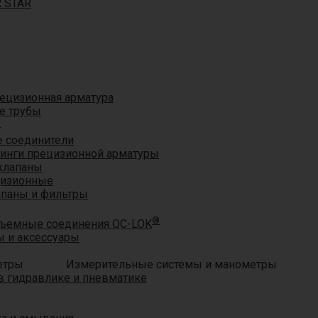
R STAR
ецизионная арматура
е трубы
®
 соединители
тинги прецизионной арматуры
клапаны
цизионные
апаны и фильтры
®
ъемные соединения QC-LOK
 и аксессуары
Измерительные системы и манометры
 гидравлике и пневматике