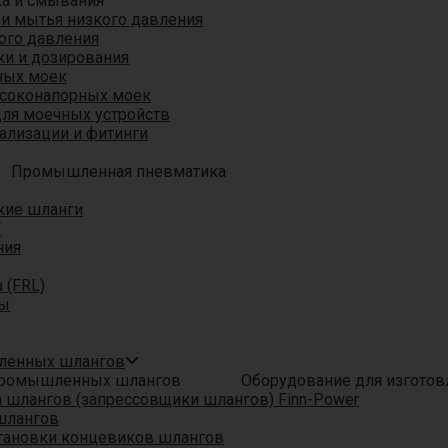
ка и смывания
 и мытья низкого давления
ого давления
ки и дозирования
ных моек
ысоконапорных моек
для моечных устройств
ализации и фитинги
Промышленная пневматика
кие шланги
T
ния
 (FRL)
ры
шленных шлангов
Оборудование для изгото
шлангов (запрессовщики шлангов) Finn-Power
шлангов
тановки концевиков шлангов