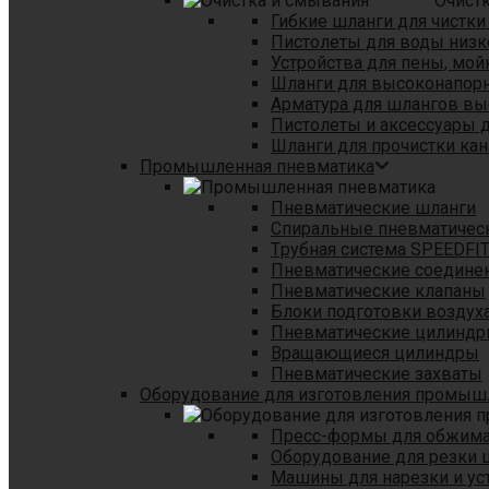
Очист
Гибкие шланги для чистки
Пистолеты для воды низк
Устройства для пены, мой
Шланги для высоконапор
Арматура для шлангов в
Пистолеты и аксессуары 
Шланги для прочистки кан
Промышленная пневматика
Пневматические шланги
Спиральные пневматичес
Tрубная система SPEEDFI
Пневматические соедине
Пневматические клапаны
Блоки подготовки воздуха
Пневматические цилинд
Вращающиеся цилиндры
Пневматические захваты
Оборудование для изготовления промы
Пресс-формы для обжима 
Оборудование для резки 
Машины для нарезки и ус