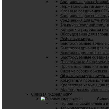
Соединения для нефтяной
Нержавеющие гигиеничес
Клеевые соединения GEK
Соединения для пескостр
Cоединения для штукатур
Арматура (соединители дл
Концевые устройства низ
Оборудование для заправ
Рифленые муфты
Быстросъемные водные 
Быстросоединения для л
Быстросоединителях низк
Быстросъемные соединени
Пластиковые быстросъе
Промышленные клапаны
Система сборки обжимов 
Обжимные муфты, муфты 
Хомуты для промышленн
Крепежные хомуты для тр
Муфты для соединения и 
Силовая гидравлика
Силов
Гидравлические шланги в
Термопластиковые шланг