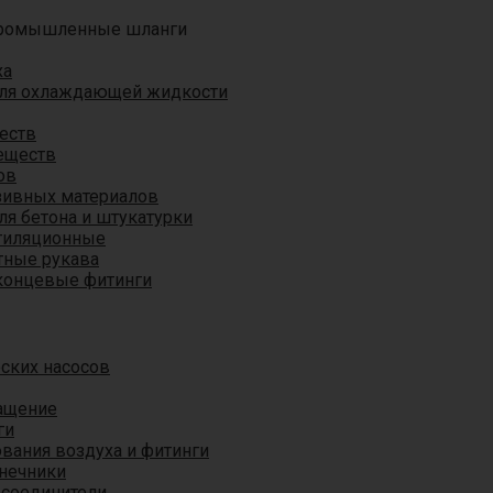
ромышленные шланги
ха
для охлаждающей жидкости
еств
еществ
ов
азивных материалов
я бетона и штукатурки
тиляционные
ные рукава
концевые фитинги
ских насосов
ащение
ги
вания воздуха и фитинги
нечники
 соединители