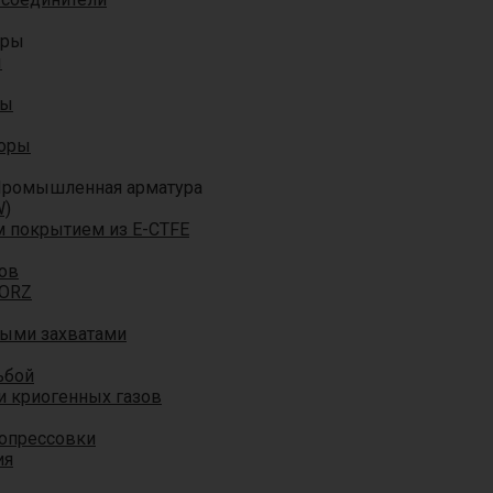
оры
ы
ры
торы
ромышленная арматура
W)
м покрытием из E-CTFE
ов
TORZ
ными захватами
ьбой
и криогенных газов
 опрессовки
ия