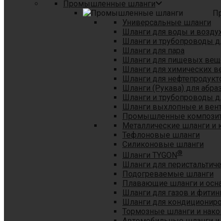
Промышленные шланги
П
Универсальные шланги
Шланги для воды и возду
Шланги и трубопроводы 
Шланги для пара
Шланги для пищевых вещ
Шланги для химических в
Шланги для нефтепродукт
Шланги (Рукава) для абр
Шланги и трубопроводы дл
Шланги выхлопные и вен
Промышленные композит
Металлические шланги и 
Тефлоновые шланги
Силиконовые шланги
®
Шланги TYGON
Шланги для перистальтиче
Подогреваемые шланги
Плавающие шланги и осн
Шланги для газов и фитин
Шланги для кондициониро
Тормозные шланги и нако
Автомобильные шланги и