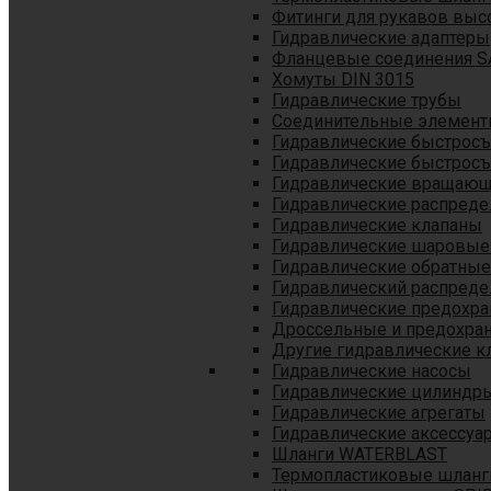
Фитинги для рукавов выс
Гидравлические адаптеры
Фланцевые соединения S
Хомуты DIN 3015
Гидравлические трубы
Соединительные элементы
Гидравлические быстрос
Гидравлические быстрос
Гидравлические вращающ
Гидравлические распреде
Гидравлические клапаны
Гидравлические шаровые
Гидравлические обратные
Гидравлический распреде
Гидравлические предохр
Дроссельные и предохра
Другие гидравлические к
Гидравлические насосы
Гидравлические цилиндр
Гидравлические агрегаты
Гидравлические аксессуа
Шланги WATERBLAST
Термопластиковые шланг