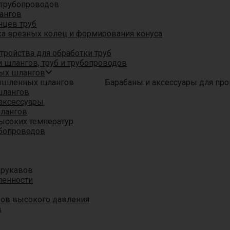
трубопроводов
ангов
нцев труб
а врезных колец и формирования конуса
ройства для обработки труб
 шлангов, труб и трубопроводов
ых шлангов
Барабаны и аксессуары для п
шлангов
аксессуары
шлангов
ысоких температур
убопроводов
 рукавов
ленности
вов высокого давления
в