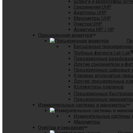
Шланги и аксессуары SPI
Соединения UHP
Адапторы UHP
Манометры UHP
Очистка UHP
Арматура MP / HP
Прецизионная арматура
Пр
Бесшовные прецизионны
Трубные фитинги Let-Lok
Прецизионные резьбовые
Другие соединители и фи
Прецизионные шаровые 
Клапаны игольчатые пре
Другие прецизионные кл
Коллекторы клапанов
Прецизионные быстрораз
Прецизионные манометры
Измерительные системы и манометры
Измерительные системы в
Манометры
Очистка и смывания