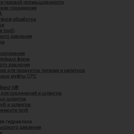
 и газовой промышленности
кие соединения
A
уйной обработки
ки
я труб)
кого давления
ки
соединения
итейных форм
ого давления
я для продуктов питания и напитков
мные муфты CPC
Band-It®
для соединений и шлангов
ых шлангов
уб и шлангов
ремонта труб
ая гидравлика
ысокого давления
и