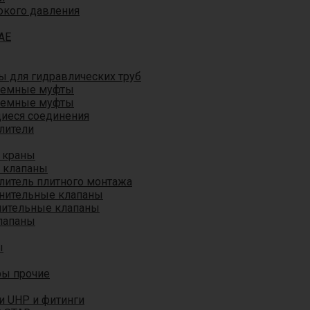
окого давления
AE
 для гидравлических труб
ъемные муфты
ъемные муфты
иеся соединения
лители
 краны
 клапаны
литель плитного монтажа
анительные клапаны
нительные клапаны
лапаны
ы
ры прочие
и UHP и фитинги