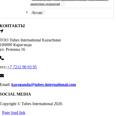
12
защитные покрытия
6
Другие
КОНТАКТЫ
ТОО Tubes International Kazachstan
100000 Караганда
ул. Резника 16
тел.:
+7 7212 90 93 95
Email:
karaganda@tubes-international.com
SOCIAL MEDIA
Copyright © Tubes International
2026
Page load link