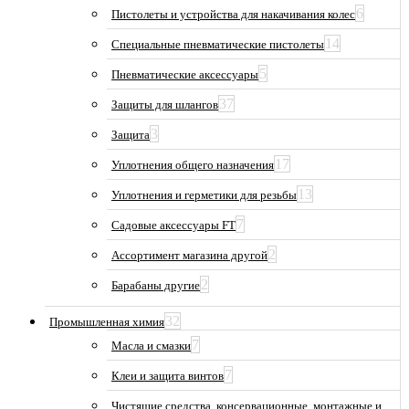
6
Пистолеты и устройства для накачивания колес
14
Специальные пневматические пистолеты
5
Пневматические аксессуары
37
Защиты для шлангов
3
Защита
17
Уплотнения общего назначения
13
Уплотнения и герметики для резьбы
7
Садовые аксессуары FT
2
Ассортимент магазина другой
2
Барабаны другие
32
Промышленная химия
7
Масла и смазки
7
Клеи и защита винтов
Чистящие средства, консервационные, монтажные и