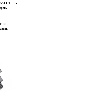
АЯ СЕТЬ
треть
ПРОС
авить