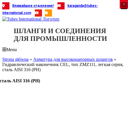
Skip
X
X
X
X
X
X
X
X
X
X
X
X
X
X
X
X
X
X
X
Ближайшее отделение!
karaganda@tubes-
to
international.com
content
ШЛАНГИ И СОЕДИНЕНИЯ
ДЛЯ ПРОМЫШЛЕННОСТИ
Menu
Strona główna
»
Арматура для высоконапорных шлангов
»
Гидравлический наконечник CEL, тип ZMZ111, легкая серия,
сталь AISI 316 (PH)
таль AISI 316 (PH)