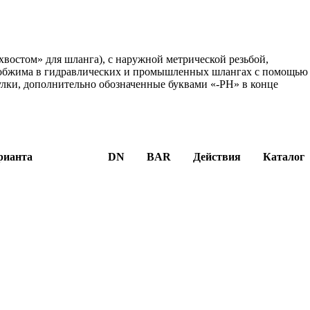
востом» для шланга), с наружной метрической резьбой,
ля обжима в гидравлических и промышленных шлангах с помощью
улки, дополнительно обозначенные буквами «-PH» в конце
рианта
DN
BAR
Действия
Каталог