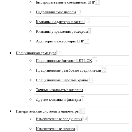
25
Быстроразъемные соединения UHP
20
Гидравлические насосы
12
Клапаны и адаптеры пластин
9
Клапаны управления расходом
37
Адаптеры и аксессуары UHP
111
Прецизионная арматура
55
Прецизионные фитинги LET-LOK
32
Прецизионные резьбовые соединители
18
Прецизионные шаровые краны
5
Точные игольчатые клапаны
1
Другие клапаны и фильтры
64
Измерительные системы и манометры
14
Измерительные соединения
2
Измерительные шланги