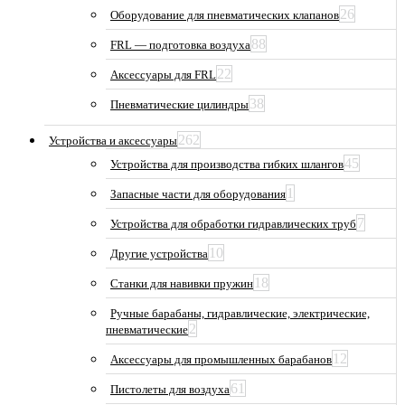
26
Оборудование для пневматических клапанов
88
FRL — подготовка воздуха
22
Аксессуары для FRL
38
Пневматические цилиндры
262
Устройства и аксессуары
45
Устройства для производства гибких шлангов
1
Запасные части для оборудования
7
Устройства для обработки гидравлических труб
10
Другие устройства
18
Станки для навивки пружин
Ручные барабаны, гидравлические, электрические,
2
пневматические
12
Аксессуары для промышленных барабанов
61
Пистолеты для воздуха