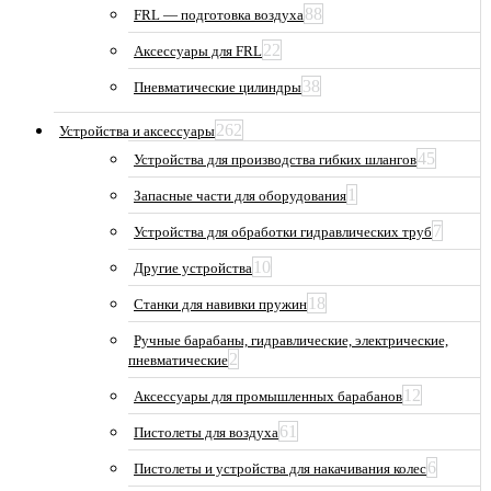
88
FRL — подготовка воздуха
22
Аксессуары для FRL
38
Пневматические цилиндры
262
Устройства и аксессуары
45
Устройства для производства гибких шлангов
1
Запасные части для оборудования
7
Устройства для обработки гидравлических труб
10
Другие устройства
18
Станки для навивки пружин
Ручные барабаны, гидравлические, электрические,
2
пневматические
12
Аксессуары для промышленных барабанов
61
Пистолеты для воздуха
6
Пистолеты и устройства для накачивания колес