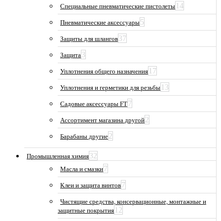
14
Специальные пневматические пистолеты
5
Пневматические аксессуары
37
Защиты для шлангов
3
Защита
17
Уплотнения общего назначения
13
Уплотнения и герметики для резьбы
7
Садовые аксессуары FT
2
Ассортимент магазина другой
2
Барабаны другие
32
Промышленная химия
7
Масла и смазки
7
Клеи и защита винтов
Чистящие средства, консервационные, монтажные и
12
защитные покрытия