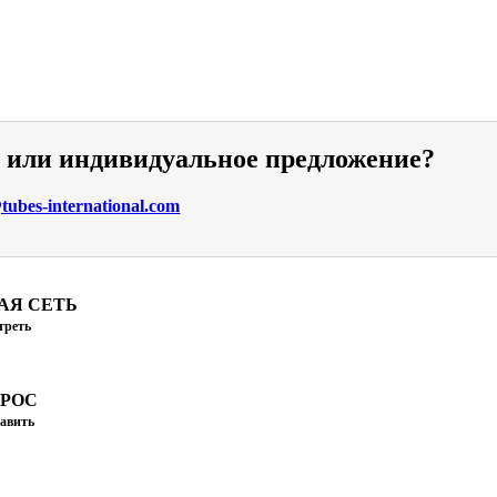
и или индивидуальное предложение?
ubes-international.com
АЯ СЕТЬ
треть
ПРОС
авить