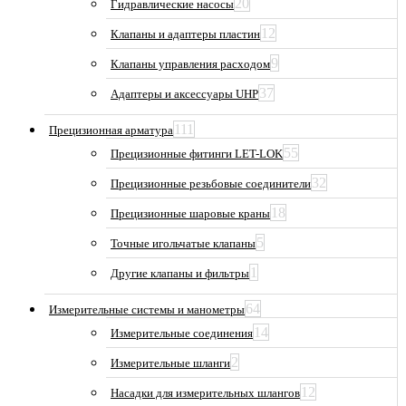
20
Гидравлические насосы
12
Клапаны и адаптеры пластин
9
Клапаны управления расходом
37
Адаптеры и аксессуары UHP
111
Прецизионная арматура
55
Прецизионные фитинги LET-LOK
32
Прецизионные резьбовые соединители
18
Прецизионные шаровые краны
5
Точные игольчатые клапаны
1
Другие клапаны и фильтры
64
Измерительные системы и манометры
14
Измерительные соединения
2
Измерительные шланги
12
Насадки для измерительных шлангов