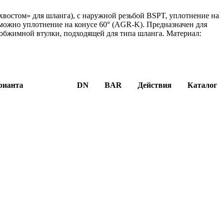
востом» для шланга), с наружной резьбой BSPT, уплотнение на
можно уплотнение на конусе 60° (AGR-K). Предназначен для
бжимной втулки, подходящей для типа шланга. Материал:
рианта
DN
BAR
Действия
Каталог