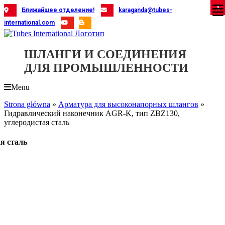
Skip
X
X
X
X
X
X
X
X
X
X
X
X
X
X
X
X
X
X
X
Ближайшее отделение!
karaganda@tubes-
to
international.com
content
ШЛАНГИ И СОЕДИНЕНИЯ
ДЛЯ ПРОМЫШЛЕННОСТИ
Menu
Strona główna
»
Арматура для высоконапорных шлангов
»
Гидравлический наконечник AGR-K, тип ZBZ130,
углеродистая сталь
я сталь