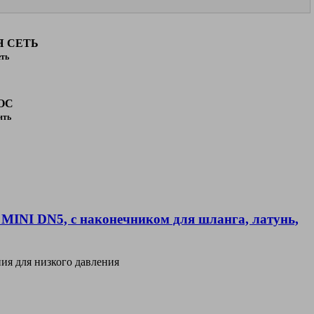
Я СЕТЬ
ть
ОС
ить
 MINI DN5, с наконечником для шланга, латунь,
ия для низкого давления