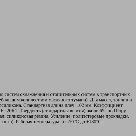
ля систем охлаждения и отопительных систем в транспортных
ебольшим количеством масляного тумана). Для масел, топлив и
орсиликона. Стандартная длина плеч: 102 мм. Коэффициент
E J20R1. Твердость (стандартная версия) около 65° по Шору
иал: силиконовая резина. Усиление: полиэстеровые прокладки.
шланга). Рабочая температура: от -50°C до +180°C.