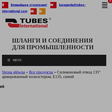
0
Skip
Ближайшее отделение!
karaganda@tubes-
to
international.com
content
ШЛАНГИ И СОЕДИНЕНИЯ
ДЛЯ ПРОМЫШЛЕННОСТИ
MENU
Strona główna
»
Все продукты
»
Силиконовый отвод 135°
армированный полиэстером, E135, синий
ний