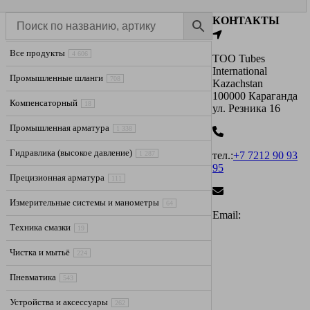
КОНТАКТЫ
Все продукты
4 606
ТОО Tubes
International
Промышленные шланги
708
Kazachstan
100000 Караганда
Компенсаторный
18
ул. Резника 16
Промышленная арматура
1 338
Гидравлика (высокое давление)
1 287
тел.:
+7 7212 90 93
95
Прецизионная арматура
111
Измерительные системы и манометры
64
Email:
Техника смазки
19
Чистка и мытьё
224
Пневматика
543
Устройства и аксессуары
262