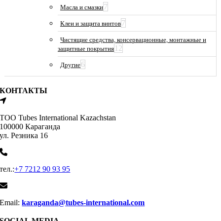
7
Масла и смазки
7
Клеи и защита винтов
Чистящие средства, консервационные, монтажные и
12
защитные покрытия
6
Другие
КОНТАКТЫ
ТОО Tubes International Kazachstan
100000 Караганда
ул. Резника 16
тел.:
+7 7212 90 93 95
Email:
karaganda@tubes-international.com
SOCIAL MEDIA