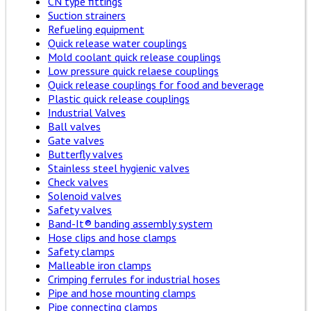
CN type fittings
Suction strainers
Refueling equipment
Quick release water couplings
Mold coolant quick release couplings
Low pressure quick relaese couplings
Quick release couplings for food and beverage
Plastic quick release couplings
Industrial Valves
Ball valves
Gate valves
Butterfly valves
Stainless steel hygienic valves
Check valves
Solenoid valves
Safety valves
Band-It® banding assembly system
Hose clips and hose clamps
Safety clamps
Malleable iron clamps
Crimping ferrules for industrial hoses
Pipe and hose mounting clamps
Pipe connecting clamps