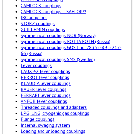
CAMLOCK couplings
CAMLOCK couplings – SAFLOK®
IBC adaptors
STORZ couplings
GUILLEMIN couplings
Symmetrical couplings NOR (Norway)
Symmetrical couplings ROTTA ROTH (Russia)
Symmetrical couplings GOST no. 28352-89, 2217-
66 (Russia)
Symmetrical couplings SMS (Sweden)
Lever couplings
LAUX 42 lever couplings
PERROT lever couplings
KLAUDIA lever couplings
BAUER lever couplings
FERRARI lever couplings
ANFOR lever couplings
Threaded couplings and adapters
LPG, LNG, cryogenic gas couplings
Flange couplings
Internal swaging system
Loading and unloading couplings