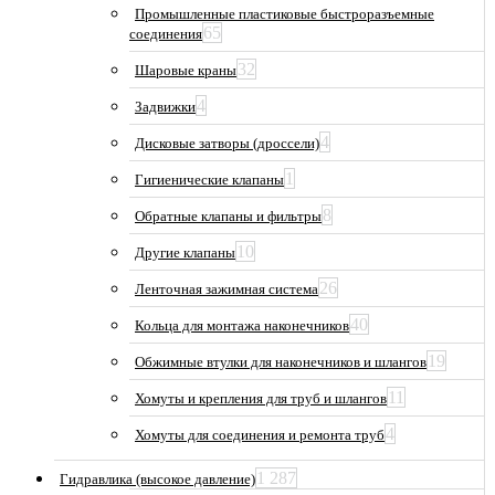
Промышленные пластиковые быстроразъемные
65
соединения
32
Шаровые краны
4
Задвижки
4
Дисковые затворы (дроссели)
1
Гигиенические клапаны
8
Обратные клапаны и фильтры
10
Другие клапаны
26
Ленточная зажимная система
40
Кольца для монтажа наконечников
19
Обжимные втулки для наконечников и шлангов
11
Хомуты и крепления для труб и шлангов
4
Хомуты для соединения и ремонта труб
1 287
Гидравлика (высокое давление)