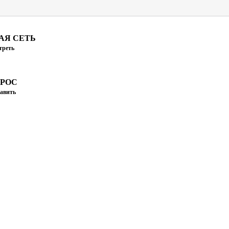
АЯ СЕТЬ
треть
ПРОС
авить