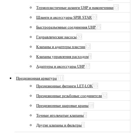
15
Термопластичные шланги UHP и наконечники
10
Шланги и аксессуары SPIR STAR
25
Быстроразъемные соединения UHP
20
Гидравлические насосы
12
Клапаны и адаптеры пластин
9
Клапаны управления расходом
37
Адаптеры и аксессуары UHP
111
Прецизионная арматура
55
Прецизионные фитинги LET-LOK
32
Прецизионные резьбовые соединители
18
Прецизионные шаровые краны
5
Точные игольчатые клапаны
1
Другие клапаны и фильтры