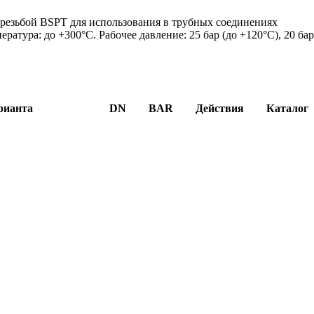
 резьбой BSPT для использования в трубных соединениях
атура: до +300°C. Рабочее давление: 25 бар (до +120°C), 20 ба
рианта
DN
BAR
Действия
Каталог