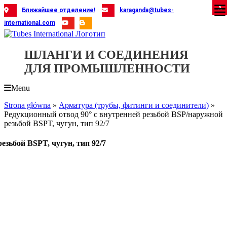
Skip
X
X
X
X
X
X
X
X
X
X
X
X
X
X
X
X
X
X
X
Ближайшее отделение!
karaganda@tubes-
to
international.com
content
ШЛАНГИ И СОЕДИНЕНИЯ
ДЛЯ ПРОМЫШЛЕННОСТИ
Menu
Strona główna
»
Арматура (трубы, фитинги и соединители)
»
Редукционный отвод 90° с внутренней резьбой BSP/наружной
резьбой BSPT, чугун, тип 92/7
езьбой BSPT, чугун, тип 92/7