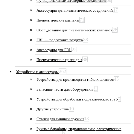
38
Функциональные штекерные соединения
17
Аксессуары для пневматических соединений
71
Пневматические клапаны
26
Оборудование для пневматических клапанов
88
FRL — подготовка воздуха
22
Аксессуары для FRL
38
Пневматические цилиндры
262
Устройства и аксессуары
45
Устройства для производства гибких шлангов
1
Запасные части для оборудования
7
Устройства для обработки гидравлических труб
10
Другие устройства
18
Станки для навивки пружин
Ручные барабаны, гидравлические, электрические,
2