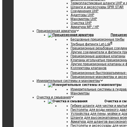
Термопластиковые шланги UHP и 
Шланги и аксессуары SPIR STAR
Соединения UHP
 судах SANITARY STAR
Адапторы UHP
Манометры UHP
Очистка UHP
Арматура MP / HP
Прецизионная арматура
Прецизио
Бесшовные прецизионные трубы
®
Трубные фитинги Let-Lok
Прецизионные резьбовые соедин
Другие соединители и фитинги п
Прецизионные шаровые клапаны
Клапаны игольчатые прецизионн
Другие прецизионные клапаны и 
Коллекторы клапанов
Прецизионные быстроразъемные 
Прецизионные манометры и аксе
дуктов CRUSHPROOF STAR
Измерительные системы и манометры
Измерительные системы в гидрав
Манометры
Очистка и смывания
Очистка и с
Гибкие шланги для чистки и мыть
Пистолеты для воды низкого дав
Устройства для пены, мойки и до
Шланги для высоконапорных мое
Арматура для шлангов высоконап
Пистолеты и аксессуары для мое