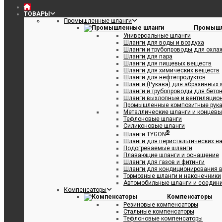
ТОВАРЫ
Промышленные шланги
Промышл
Универсальные шланги
Шланги для воды и воздуха
Шланги и трубопроводы для охл
Шланги для пара
Шланги для пищевых веществ
Шланги для химических веществ
Шланги для нефтепродуктов
Шланги (Рукава) для абразивных
Шланги и трубопроводы для бетон
Шланги выхлопные и вентиляцио
Промышленные композитные рук
Металлические шланги и концевы
STEAM STAR® 18 BAR
Тефлоновые шланги
Силиконовые шланги
®
Шланги TYGON
Шланги для перистальтических н
Подогреваемые шланги
Плавающие шланги и оснащение
Шланги для газов и фитинги
сла OIL STREAM STAR D
Шланги для кондиционирования в
Тормозные шланги и наконечники
Автомобильные шланги и соедин
Компенсаторы
Компенсаторы
Резиновые компенсаторы
Стальные компенсаторы
оплива и масла OIL STREAM STAR SD
Тефлоновые компенсаторы