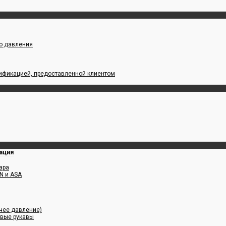
го давления
цификацией, предоставленной клиентом
ация
ара
N и ASA
чее давление)
овые рукавы