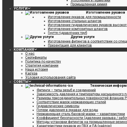
Уплотнения и герметики
Промышленная химия
R SD
УСЛУГИ
Изготовление рукавов
Изготовление рукавов для промышленности
Изготовление стальных шлангов
Изготовление гидравлических рукавов высоко
Изготовление композитных шлангов
Гнуття гідравлічних труб
Другие услуги
Изготовление фитингов в соответствии со спе
Презентация для клиентов
КОМПАНИЯ
О нас
Сертификаты
Политика по качеству
Стратегия компании
Наша история
Кар’єра
Условия использования сайта
СОВЕТЫ
Техническая информ
Фитинги – типы резьб и соединений
Зависимость давления и температуры насыщенного п
Размеры присоединительных поверхностей фланцев P
Соответствие марок нержавеющих сталей
Гидравлические символы
Потери давления в рукавах для воды
Нержавеющая сталь базовой марки — характеристики
Коэффициент безопасности (давление разрыва / рабо
Методы установки фитингов на промышленные резин
Характеристики рукавов из ПВХ и ПА (найлон)