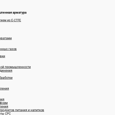
ленная арматура
ием из E-CTFE
хватами
енных газов
овки
овой промышленности
динения
бработки
вления
ния
 форм
ления
родуктов питания и напитков
фты CPC