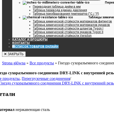
Пере
Переводная таблица дюйм в мм
Таблица перевода единиц давления
Таблица преобразования температур (°C / °F)
Таблицы химиче
Таблица химической стойкости материалов фитингов
Таблица химической стойкости материалов рукавов
Таблица химической стойкости шлангов Tygon I
Таблица химической стойкости рукавов Tygon II
Таблица химической стойкости Versilon
КАТАЛОГ И БРОШЮРЫ
КОНТАКТЫ
СПИСОК ТОВАРОВ ОНЛАЙН
ЗАКРЫТЬ
Strona główna
»
Все продукты
»
Гнездо сухоразъемного соедин
ездо сухоразъемного соединения DRY-LINK с внутренней рез
е продукты
,
Перегрузочные соединения
/
етали
атериал
нержавеющая сталь