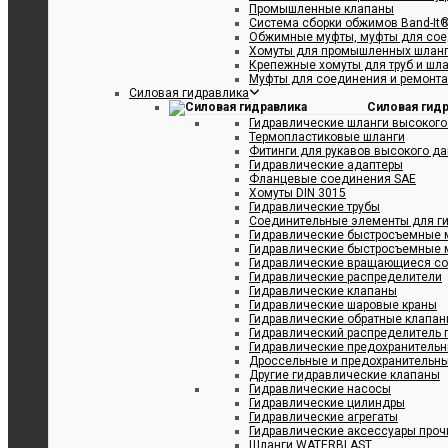
Промышленные клапаны
Система сборки обжимов Band-It
Обжимные муфты, муфты для сое
Хомуты для промышленных шлан
Крепежные хомуты для труб и шл
Муфты для соединения и ремонта
 бурового шлама RIG STAR D
Силовая гидравлика
Силовая гид
Гидравлические шланги высокого
Термопластиковые шланги
Фитинги для рукавов высокого д
Гидравлические адаптеры
Фланцевые соединения SAE
Хомуты DIN 3015
Гидравлические трубы
Соединительные элементы для ги
Гидравлические быстросъемные 
Гидравлические быстросъемные 
Гидравлические вращающиеся с
Гидравлические распределители
Гидравлические клапаны
ой жидкости, бурового шлама RIG STAR SD
Гидравлические шаровые краны
Гидравлические обратные клапа
Гидравлический распределитель 
Гидравлические предохранитель
Дроссельные и предохранительн
Другие гидравлические клапаны
Гидравлические насосы
уктов PVC STAR CR 2
Гидравлические цилиндры
Гидравлические агрегаты
Гидравлические аксессуары проч
Шланги WATERBLAST