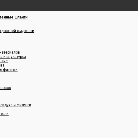
енные шланги
аждающей жидкости
 материалов
а и штукатурки
нные
ава
е фитинги
асосов
оздуха и фитинги
ители