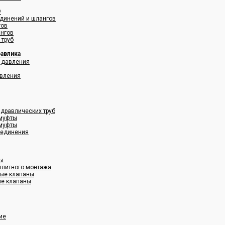
®
динений и шлангов
гов
ангов
 труб
равлика
 давления
авления
дравлических труб
муфты
муфты
оединения
ны
плитного монтажа
ные клапаны
ые клапаны
ие