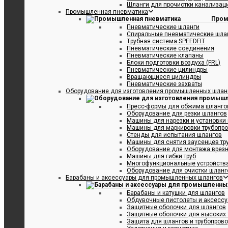
Шланги для прочистки канализаци
Промышленная пневматика
Пром
Пневматические шланги
Спиральные пневматические шла
Tрубная система SPEEDFIT
Пневматические соединения
Пневматические клапаны
Блоки подготовки воздуха (FRL)
Пневматические цилиндры
ONE STAR/SD
Вращающиеся цилиндры
Пневматические захваты
Оборудование для изготовления промышленных шлан
Пресс-формы для обжима шлангов
Оборудование для резки шлангов
Машины для нарезки и установки
AR® 6 BAR
Машины для маркировки трубопр
Стенды для испытания шлангов
Машины для снятия заусенцев тр
Оборудование для монтажа врезн
Машины для гибки труб
Многофункциональные устройства
Оборудование для очистки шланго
Барабаны и аксессуары для промышленных шлангов
Барабаны и катушки для шлангов
Обдувочные пистолеты и аксесс
Защитные оболочки для шлангов
Защитные оболочки для высоких 
Защита для шлангов и трубопров