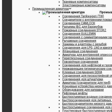
Тканевые компенсаторы
Эластомерные компенсаторы
Промышленная арматура
Промыш
Соединения Tankwagen (TW)
Соединители с внутренним покрыт
Соединение CAMLOCK
Разъемы IBC для Еврокубов
Пожарные соединения STORZ
Соединения GUILLEMIN
Соединения с симметричными за
Рычажные соединения
Зажимы и адаптеры с резьбой
Соединения для LPG, LNG и криог
Фланцевые соединения
ый стальной проволочной спиралью PVC STAR MS 2
Арматура для внутренней опресс
Перегрузочные соединения
Поворотные соединения
Соединения для нефтяной и газ
Нержавеющие гигиенические сое
Клеевые соединения GEKA
Соединения для пескоструйной о
Cоединения для штукатурки
Арматура (соединители для труб)
Концевые устройства низкого да
Оборудование для заправки
Рифленые муфты
Быстросъемные водные соедине
Быстросоединения для литейных
Быстросоединителях низкого дав
Быстросъемные соединения для п
ый спиралью из жесткого ПВХ STAR PS
Пластиковые быстросъемные му