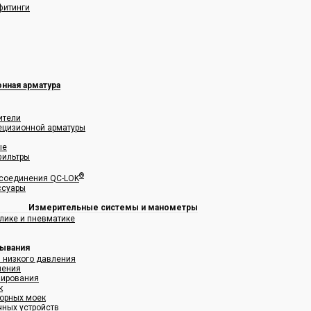
фитинги
нная арматура
ители
рецизионной арматуры
ые
фильтры
®
соединения QC-LOK
ссуары
Измерительные системы и манометры
лике и пневматике
мывания
я низкого давления
ления
зирования
к
орных моек
чных устройств