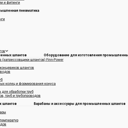
и и фитинги
ышленная пневматика
нги
гов
Оборудование для изготовления промышленны
 (запрессовщики шлангов) Finn-Power
 концевиков шлангов
оводов
уб
ых колец и формирования конуса
 для обработки труб
в, труб и трубопроводов
Барабаны и аксессуары для промышленных шлангов
уары
температур
одов