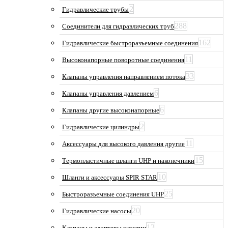
2
Гидравлические трубы
288
Соединители для гидравлических труб
162
Гидравлические быстроразъемные соединения
11
Высоконапорные поворотные соединения
33
Клапаны управления направлением потока
6
Клапаны управления давлением
6
Клапаны другие высоконапорные
2
Гидравлические цилиндры
11
Аксессуары для высокого давления другие
15
Термопластичные шланги UHP и наконечники
10
Шланги и аксессуары SPIR STAR
25
Быстроразъемные соединения UHP
20
Гидравлические насосы
12
Клапаны и адаптеры пластин