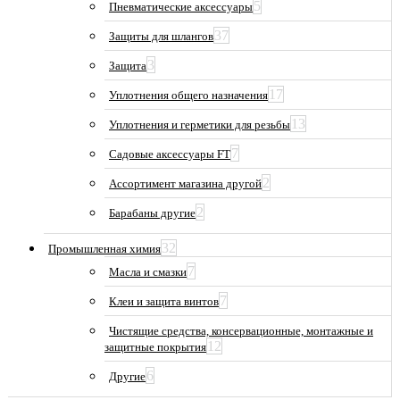
5
Пневматические аксессуары
37
Защиты для шлангов
3
Защита
17
Уплотнения общего назначения
13
Уплотнения и герметики для резьбы
7
Садовые аксессуары FT
2
Ассортимент магазина другой
2
Барабаны другие
32
Промышленная химия
7
Масла и смазки
7
Клеи и защита винтов
Чистящие средства, консервационные, монтажные и
12
защитные покрытия
6
Другие