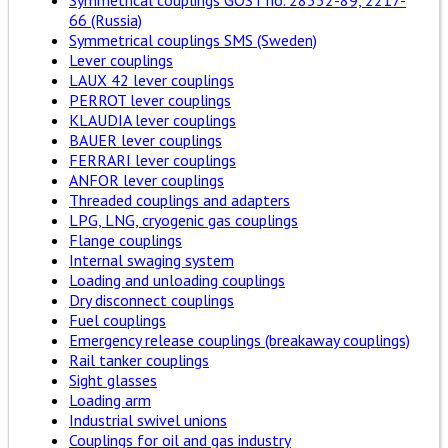
Symmetrical couplings GOST no. 28352-89, 2217-
66 (Russia)
Symmetrical couplings SMS (Sweden)
Lever couplings
LAUX 42 lever couplings
PERROT lever couplings
KLAUDIA lever couplings
BAUER lever couplings
FERRARI lever couplings
ANFOR lever couplings
Threaded couplings and adapters
LPG, LNG, cryogenic gas couplings
Flange couplings
Internal swaging system
Loading and unloading couplings
Dry disconnect couplings
Fuel couplings
Emergency release couplings (breakaway couplings)
Rail tanker couplings
Sight glasses
Loading arm
Industrial swivel unions
Couplings for oil and gas industry