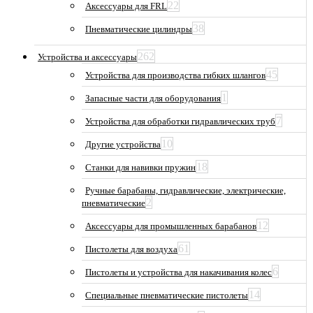
22
Аксессуары для FRL
38
Пневматические цилиндры
262
Устройства и аксессуары
45
Устройства для производства гибких шлангов
1
Запасные части для оборудования
7
Устройства для обработки гидравлических труб
10
Другие устройства
18
Станки для навивки пружин
Ручные барабаны, гидравлические, электрические,
2
пневматические
12
Аксессуары для промышленных барабанов
61
Пистолеты для воздуха
6
Пистолеты и устройства для накачивания колес
14
Специальные пневматические пистолеты