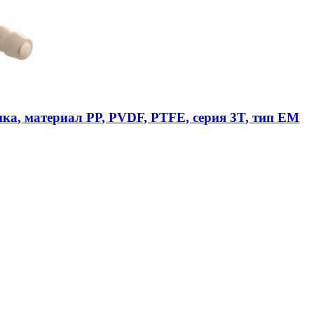
ика, материал PP, PVDF, PTFE, серия 3T, тип EM