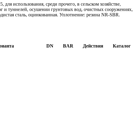
 для использования, среди прочего, в сельском хозяйстве,
ог и туннелей, осушении грунтовых вод, очистных сооружениях,
одистая сталь, оцинкованная. Уплотнение: резина NR-SBR.
рианта
DN
BAR
Действия
Каталог