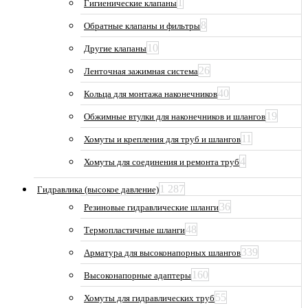
1
Гигиенические клапаны
8
Обратные клапаны и фильтры
10
Другие клапаны
26
Ленточная зажимная система
40
Кольца для монтажа наконечников
19
Обжимные втулки для наконечников и шлангов
11
Хомуты и крепления для труб и шлангов
4
Хомуты для соединения и ремонта труб
1 287
Гидравлика (высокое давление)
36
Резиновые гидравлические шланги
48
Термопластичные шланги
339
Арматура для высоконапорных шлангов
160
Высоконапорные адаптеры
55
Хомуты для гидравлических труб