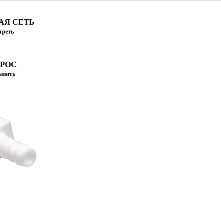
АЯ СЕТЬ
треть
ПРОС
авить