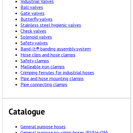
Industrial Valves
Ball valves
Gate valves
Butterfly valves
Stainless steel hygienic valves
Check valves
Solenoid valves
Safety valves
Band-It® banding assembly system
Hose clips and hose clamps
Safety clamps
Malleable iron clamps
Crimping ferrules for industrial hoses
Pipe and hose mounting clamps
Pipe connecting clamps
Catalogue
General purpose hoses
General purpose no-crimp hoses (PUSH-ON)