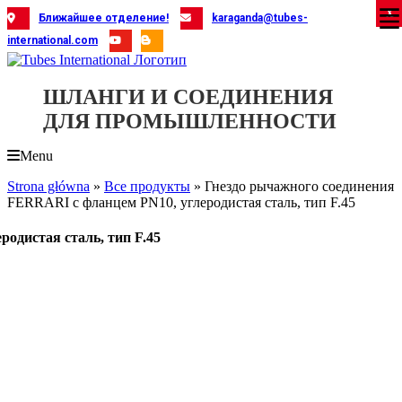
Skip
X
X
X
X
X
X
X
X
X
X
X
X
X
X
X
X
X
X
X
Ближайшее отделение!
karaganda@tubes-
to
international.com
content
ШЛАНГИ И СОЕДИНЕНИЯ
ДЛЯ ПРОМЫШЛЕННОСТИ
Menu
Strona główna
»
Все продукты
»
Гнездо рычажного соединения
FERRARI с фланцем PN10, углеродистая сталь, тип F.45
одистая сталь, тип F.45