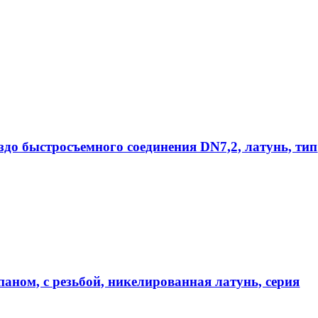
ездо быстросъемного соединения DN7,2, латунь, тип
аном, с резьбой, никелированная латунь, серия