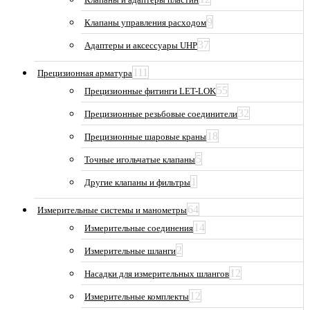
9
Клапаны управления расходом
37
Адаптеры и аксессуары UHP
111
Прецизионная арматура
55
Прецизионные фитинги LET-LOK
32
Прецизионные резьбовые соединители
18
Прецизионные шаровые краны
5
Точные игольчатые клапаны
1
Другие клапаны и фильтры
64
Измерительные системы и манометры
14
Измерительные соединения
2
Измерительные шланги
12
Насадки для измерительных шлангов
12
Измерительные комплекты