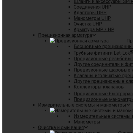
Шланги и аксессуары SPI
Соединения UHP
Адапторы UHP
Манометры UHP
Очистка UHP
Арматура MP / HP
Прецизионная арматура
Пр
Бесшовные прецизионны
Трубные фитинги Let-Lok
Прецизионные резьбовые
Другие соединители и фи
Прецизионные шаровые 
Клапаны игольчатые пре
Другие прецизионные кл
Коллекторы клапанов
Прецизионные быстрораз
Прецизионные манометры
Измерительные системы и манометры
Измерительные системы в
Манометры
Очистка и смывания