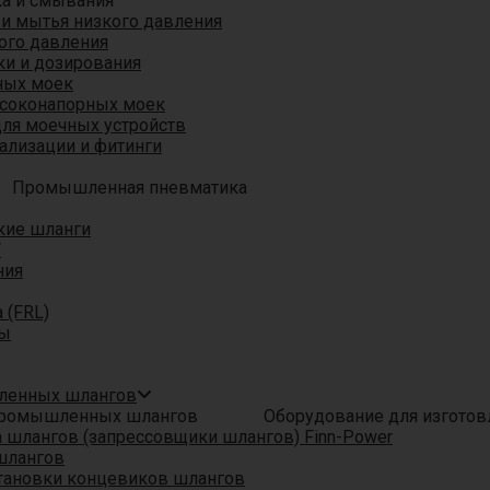
ка и смывания
 и мытья низкого давления
ого давления
ки и дозирования
ных моек
ысоконапорных моек
для моечных устройств
ализации и фитинги
Промышленная пневматика
кие шланги
T
ния
 (FRL)
ры
шленных шлангов
Оборудование для изгото
шлангов (запрессовщики шлангов) Finn-Power
шлангов
тановки концевиков шлангов