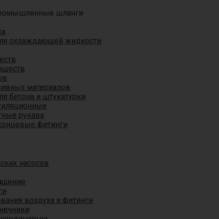
ромышленные шланги
ха
для охлаждающей жидкости
еств
еществ
ов
азивных материалов
я бетона и штукатурки
тиляционные
ные рукава
концевые фитинги
ских насосов
ащение
ги
вания воздуха и фитинги
нечники
 соединители