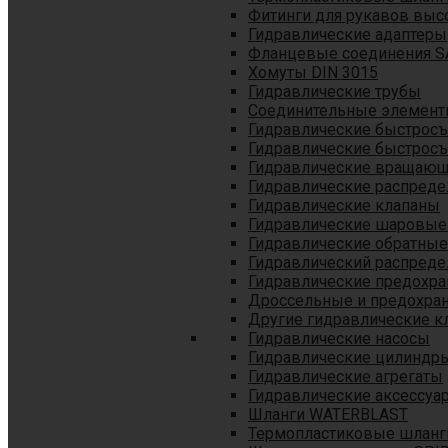
Фитинги для рукавов выс
Гидравлические адаптеры
Фланцевые соединения S
Хомуты DIN 3015
Гидравлические трубы
Соединительные элементы
Гидравлические быстрос
Гидравлические быстрос
Гидравлические вращающ
Гидравлические распреде
Гидравлические клапаны
Гидравлические шаровые
Гидравлические обратные
Гидравлический распреде
Гидравлические предохр
Дроссельные и предохра
Другие гидравлические к
Гидравлические насосы
Гидравлические цилиндр
Гидравлические агрегаты
Гидравлические аксессуа
Шланги WATERBLAST
Термопластиковые шланг