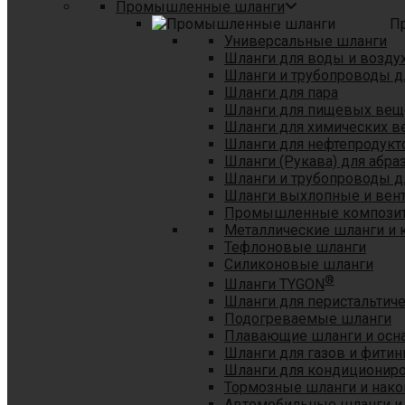
Промышленные шланги
П
Универсальные шланги
Шланги для воды и возду
Шланги и трубопроводы 
Шланги для пара
Шланги для пищевых вещ
Шланги для химических в
Шланги для нефтепродукт
Шланги (Рукава) для абр
Шланги и трубопроводы дл
Шланги выхлопные и вен
Промышленные композит
Металлические шланги и 
Тефлоновые шланги
Силиконовые шланги
®
Шланги TYGON
Шланги для перистальтиче
Подогреваемые шланги
Плавающие шланги и осн
Шланги для газов и фитин
Шланги для кондициониро
Тормозные шланги и нако
Автомобильные шланги и