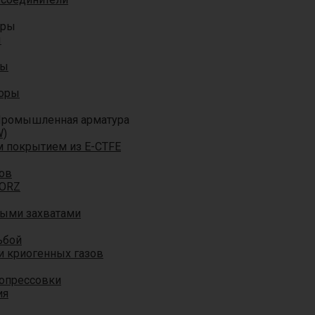
оры
ы
ры
торы
ромышленная арматура
W)
м покрытием из E-CTFE
ов
TORZ
ными захватами
ьбой
и криогенных газов
 опрессовки
ия