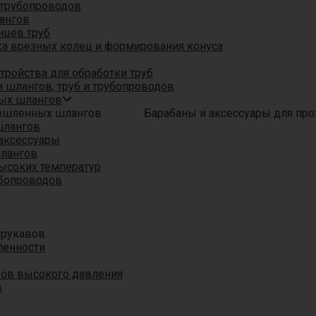
трубопроводов
ангов
нцев труб
а врезных колец и формирования конуса
ройства для обработки труб
 шлангов, труб и трубопроводов
ых шлангов
Барабаны и аксессуары для п
шлангов
аксессуары
шлангов
ысоких температур
убопроводов
 рукавов
ленности
вов высокого давления
в