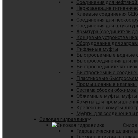
Соединения для нефтяной
Нержавеющие гигиеничес
Клеевые соединения GEK
Соединения для пескостр
Cоединения для штукатур
Арматура (соединители дл
Концевые устройства низ
Оборудование для заправ
Рифленые муфты
Быстросъемные водные 
Быстросоединения для л
Быстросоединителях низк
Быстросъемные соединени
Пластиковые быстросъе
Промышленные клапаны
Система сборки обжимов 
Обжимные муфты, муфты 
Хомуты для промышленн
Крепежные хомуты для тр
Муфты для соединения и 
Силовая гидравлика
Силов
Гидравлические шланги в
Термопластиковые шланг