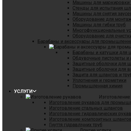
Машины для маркировки 
Стенды для испытания шл
Машины для снятия заусе
Оборудование для монтаж
Машины для гибки труб
Многофункциональные уст
Оборудование для очистки
Барабаны и аксессуары для промышленн
Барабаны и катушки для 
Обдувочные пистолеты и 
Защитные оболочки для 
Защитные оболочки для в
Защита для шлангов и тр
Уплотнения и герметики
Промышленная химия
УСЛУГИ
Изготовление
Изготовление рукавов для промыш
Изготовление стальных шлангов
Изготовление гидравлических рука
Изготовление композитных шланго
Гнуття гідравлічних труб
Другие услуги