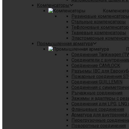
Компенсаторы
Компенсат
Резиновые компенсатор
Стальные компенсаторы
Тефлоновые компенсато
Тканевые компенсаторы
Эластомерные компенса
Промышленная арматура
П
Соединения Tankwagen (T
Соединители с внутренни
Соединение CAMLOCK
Разъемы IBC для Еврокуб
Пожарные соединения S
Соединения GUILLEMIN
Соединения с симметрич
Рычажные соединения
Зажимы и адаптеры с рез
Соединения для LPG, LNG 
Фланцевые соединения
Арматура для внутренней
Перегрузочные соединен
Поворотные соединения