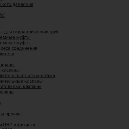
окого давления
AE
 для гидравлических труб
ъемные муфты
ъемные муфты
иеся соединения
лители
 краны
 клапаны
литель плитного монтажа
анительные клапаны
нительные клапаны
лапаны
ы
ры прочие
и UHP и фитинги