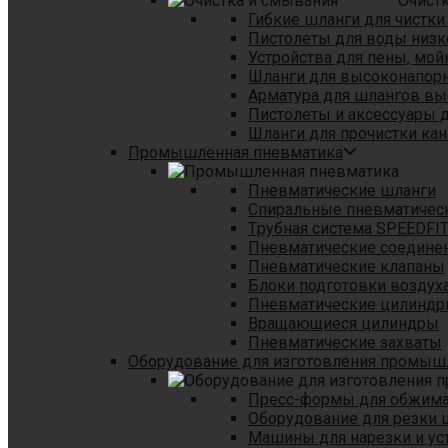
Очист
Гибкие шланги для чистки
Пистолеты для воды низк
Устройства для пены, мой
Шланги для высоконапор
Арматура для шлангов в
Пистолеты и аксессуары 
Шланги для прочистки кан
Промышленная пневматика
Пневматические шланги
Спиральные пневматичес
Tрубная система SPEEDFI
Пневматические соедине
Пневматические клапаны
Блоки подготовки воздуха
Пневматические цилинд
Вращающиеся цилиндры
Пневматические захваты
Оборудование для изготовления промы
Пресс-формы для обжима 
Оборудование для резки 
Машины для нарезки и ус