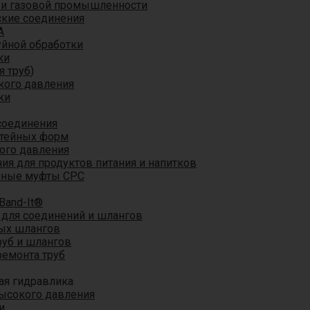
 и газовой промышленности
кие соединения
A
уйной обработки
ки
я труб)
кого давления
ки
соединения
итейных форм
ого давления
я для продуктов питания и напитков
мные муфты CPC
Band-It®
для соединений и шлангов
ых шлангов
уб и шлангов
ремонта труб
ая гидравлика
ысокого давления
и