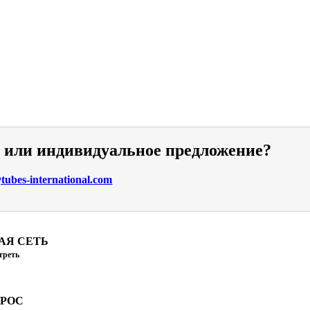
и или индивидуальное предложение?
ubes-international.com
АЯ СЕТЬ
треть
ПРОС