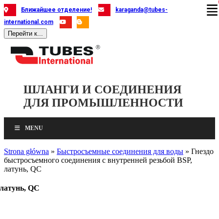
Skip
Ближайшее отделение!
karaganda@tubes-
to
international.com
content
Перейти к...
ШЛАНГИ И СОЕДИНЕНИЯ
ДЛЯ ПРОМЫШЛЕННОСТИ
MENU
Strona główna
»
Быстросъемные соединения для воды
»
Гнездо
быстросъемного соединения с внутренней резьбой BSP,
латунь, QC
 латунь, QC