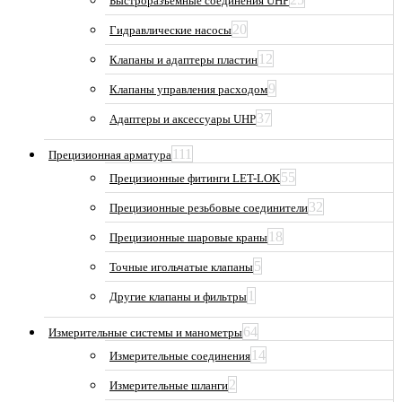
Быстроразъемные соединения UHP
20
Гидравлические насосы
12
Клапаны и адаптеры пластин
9
Клапаны управления расходом
37
Адаптеры и аксессуары UHP
111
Прецизионная арматура
55
Прецизионные фитинги LET-LOK
32
Прецизионные резьбовые соединители
18
Прецизионные шаровые краны
5
Точные игольчатые клапаны
1
Другие клапаны и фильтры
64
Измерительные системы и манометры
14
Измерительные соединения
2
Измерительные шланги