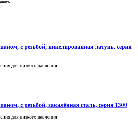
авить
паном, с резьбой, никелированная латунь, серия
ения для низкого давления
аном, с резьбой, закалённая сталь, серия 1300
ения для низкого давления