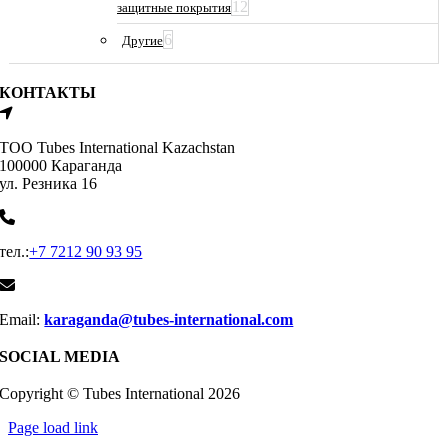
12
защитные покрытия
6
Другие
КОНТАКТЫ
ТОО Tubes International Kazachstan
100000 Караганда
ул. Резника 16
тел.:
+7 7212 90 93 95
Email:
karaganda@tubes-international.com
SOCIAL MEDIA
Copyright © Tubes International
2026
Page load link