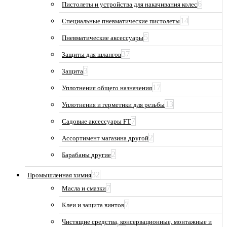
6
Пистолеты и устройства для накачивания колес
14
Специальные пневматические пистолеты
5
Пневматические аксессуары
37
Защиты для шлангов
3
Защита
17
Уплотнения общего назначения
13
Уплотнения и герметики для резьбы
7
Садовые аксессуары FT
2
Ассортимент магазина другой
2
Барабаны другие
32
Промышленная химия
7
Масла и смазки
7
Клеи и защита винтов
Чистящие средства, консервационные, монтажные и