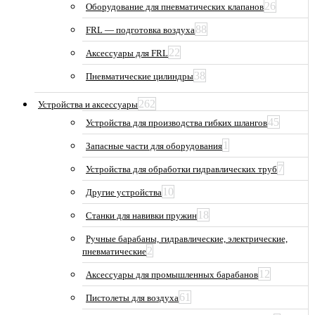
26
Оборудование для пневматических клапанов
88
FRL — подготовка воздуха
22
Аксессуары для FRL
38
Пневматические цилиндры
262
Устройства и аксессуары
45
Устройства для производства гибких шлангов
1
Запасные части для оборудования
7
Устройства для обработки гидравлических труб
10
Другие устройства
18
Станки для навивки пружин
Ручные барабаны, гидравлические, электрические,
2
пневматические
12
Аксессуары для промышленных барабанов
61
Пистолеты для воздуха