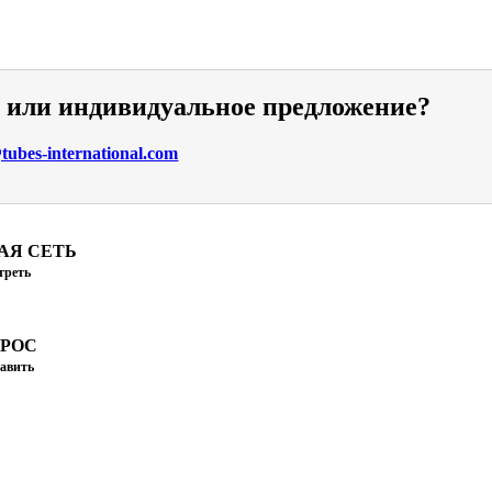
и или индивидуальное предложение?
ubes-international.com
АЯ СЕТЬ
треть
ПРОС
авить