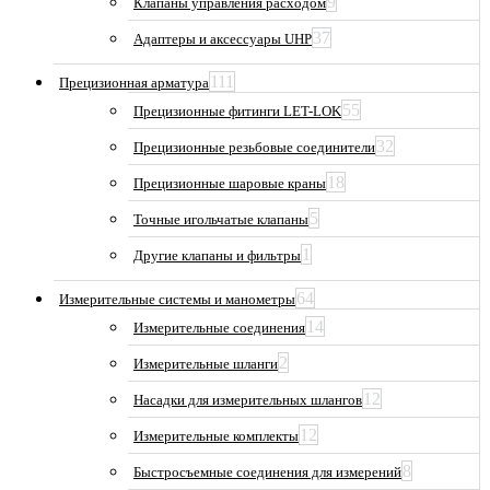
9
Клапаны управления расходом
37
Адаптеры и аксессуары UHP
111
Прецизионная арматура
55
Прецизионные фитинги LET-LOK
32
Прецизионные резьбовые соединители
18
Прецизионные шаровые краны
5
Точные игольчатые клапаны
1
Другие клапаны и фильтры
64
Измерительные системы и манометры
14
Измерительные соединения
2
Измерительные шланги
12
Насадки для измерительных шлангов
12
Измерительные комплекты
8
Быстросъемные соединения для измерений