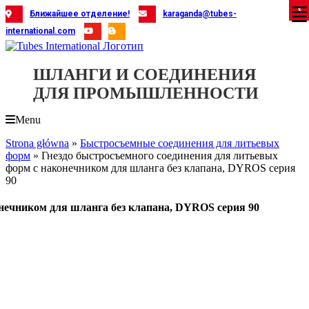
Skip
X
X
X
X
X
X
X
X
X
X
X
X
X
X
X
X
X
X
X
Ближайшее отделение!
karaganda@tubes-
to
international.com
content
ШЛАНГИ И СОЕДИНЕНИЯ
ДЛЯ ПРОМЫШЛЕННОСТИ
Menu
Strona główna
»
Быстросъемные соединения для литьевых
форм
»
Гнездо быстросъемного соединения для литьевых
форм с наконечником для шланга без клапана, DYROS серия
90
онечником для шланга без клапана, DYROS серия 90