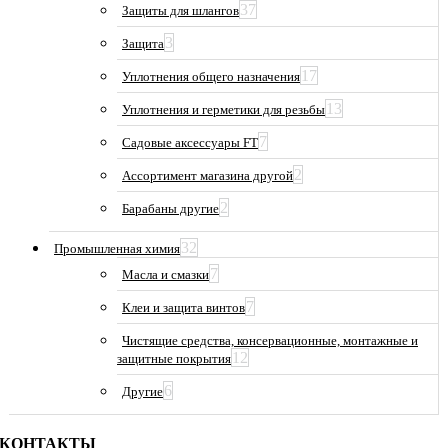
37
Защиты для шлангов
3
Защита
17
Уплотнения общего назначения
13
Уплотнения и герметики для резьбы
7
Садовые аксессуары FT
2
Ассортимент магазина другой
2
Барабаны другие
32
Промышленная химия
7
Масла и смазки
7
Клеи и защита винтов
Чистящие средства, консервационные, монтажные и
12
защитные покрытия
6
Другие
КОНТАКТЫ