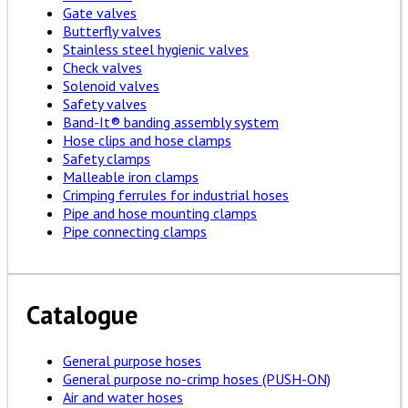
Gate valves
Butterfly valves
Stainless steel hygienic valves
Check valves
Solenoid valves
Safety valves
Band-It® banding assembly system
Hose clips and hose clamps
Safety clamps
Malleable iron clamps
Crimping ferrules for industrial hoses
Pipe and hose mounting clamps
Pipe connecting clamps
Catalogue
General purpose hoses
General purpose no-crimp hoses (PUSH-ON)
Air and water hoses