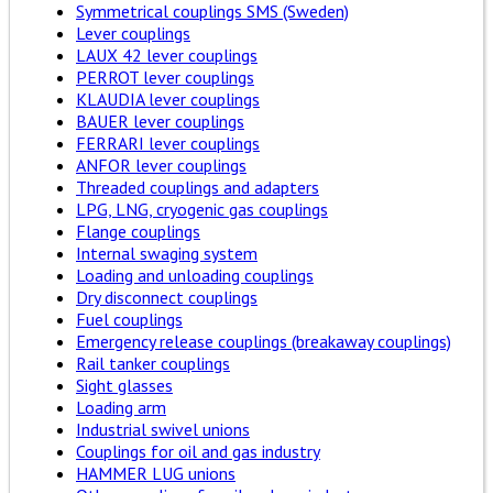
Symmetrical couplings SMS (Sweden)
Lever couplings
LAUX 42 lever couplings
PERROT lever couplings
KLAUDIA lever couplings
BAUER lever couplings
FERRARI lever couplings
ANFOR lever couplings
Threaded couplings and adapters
LPG, LNG, cryogenic gas couplings
Flange couplings
Internal swaging system
Loading and unloading couplings
Dry disconnect couplings
Fuel couplings
Emergency release couplings (breakaway couplings)
Rail tanker couplings
Sight glasses
Loading arm
Industrial swivel unions
Couplings for oil and gas industry
HAMMER LUG unions