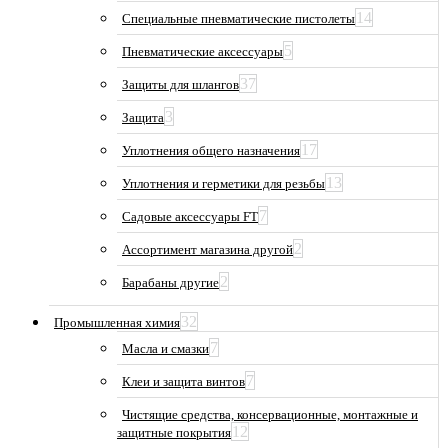
14
Специальные пневматические пистолеты
5
Пневматические аксессуары
37
Защиты для шлангов
3
Защита
17
Уплотнения общего назначения
13
Уплотнения и герметики для резьбы
7
Садовые аксессуары FT
2
Ассортимент магазина другой
2
Барабаны другие
32
Промышленная химия
7
Масла и смазки
7
Клеи и защита винтов
Чистящие средства, консервационные, монтажные и
12
защитные покрытия