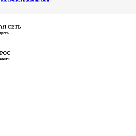
АЯ СЕТЬ
треть
ПРОС
авить