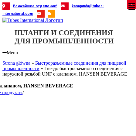
Skip
X
X
X
X
X
X
X
X
X
X
X
X
X
X
X
X
X
X
X
Ближайшее отделение!
karaganda@tubes-
to
international.com
content
ШЛАНГИ И СОЕДИНЕНИЯ
ДЛЯ ПРОМЫШЛЕННОСТИ
Menu
Strona główna
»
Быстроразъемные соединения для пищевой
промышленности
»
Гнездо быстросъемного соединения с
наружной резьбой UNF с клапаном, HANSEN BEVERAGE
F с клапаном, HANSEN BEVERAGE
е продукты
/