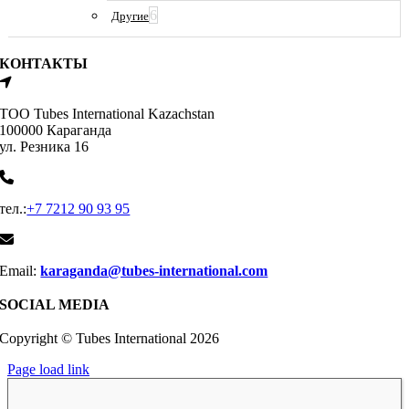
6
Другие
КОНТАКТЫ
ТОО Tubes International Kazachstan
100000 Караганда
ул. Резника 16
тел.:
+7 7212 90 93 95
Email:
karaganda@tubes-international.com
SOCIAL MEDIA
Copyright © Tubes International
2026
Page load link