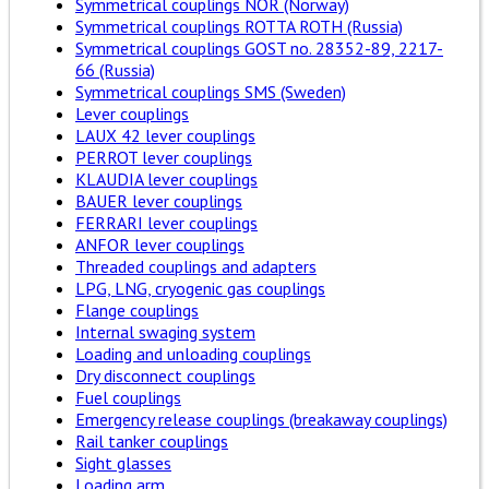
Symmetrical couplings NOR (Norway)
Symmetrical couplings ROTTA ROTH (Russia)
Symmetrical couplings GOST no. 28352-89, 2217-
66 (Russia)
Symmetrical couplings SMS (Sweden)
Lever couplings
LAUX 42 lever couplings
PERROT lever couplings
KLAUDIA lever couplings
BAUER lever couplings
FERRARI lever couplings
ANFOR lever couplings
Threaded couplings and adapters
LPG, LNG, cryogenic gas couplings
Flange couplings
Internal swaging system
Loading and unloading couplings
Dry disconnect couplings
Fuel couplings
Emergency release couplings (breakaway couplings)
Rail tanker couplings
Sight glasses
Loading arm