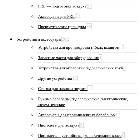
88
FRL — подготовка воздуха
22
Аксессуары для FRL
38
Пневматические цилиндры
262
Устройства и аксессуары
45
Устройства для производства гибких шлангов
1
Запасные части для оборудования
7
Устройства для обработки гидравлических труб
10
Другие устройства
18
Станки для навивки пружин
Ручные барабаны, гидравлические, электрические,
2
пневматические
12
Аксессуары для промышленных барабанов
61
Пистолеты для воздуха
6
Пистолеты и устройства для накачивания колес