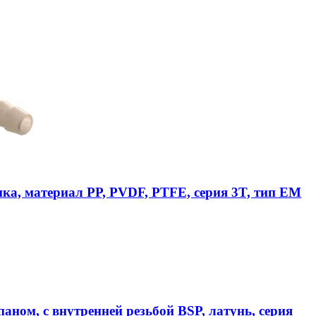
ика, материал PP, PVDF, PTFE, серия 3T, тип EM
аном, с внутренней резьбой BSP, латунь, серия