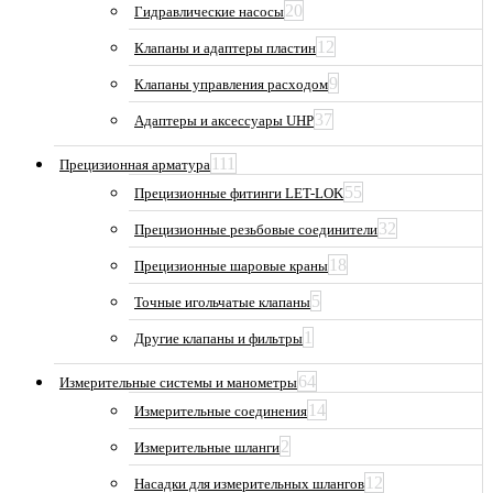
20
Гидравлические насосы
12
Клапаны и адаптеры пластин
9
Клапаны управления расходом
37
Адаптеры и аксессуары UHP
111
Прецизионная арматура
55
Прецизионные фитинги LET-LOK
32
Прецизионные резьбовые соединители
18
Прецизионные шаровые краны
5
Точные игольчатые клапаны
1
Другие клапаны и фильтры
64
Измерительные системы и манометры
14
Измерительные соединения
2
Измерительные шланги
12
Насадки для измерительных шлангов