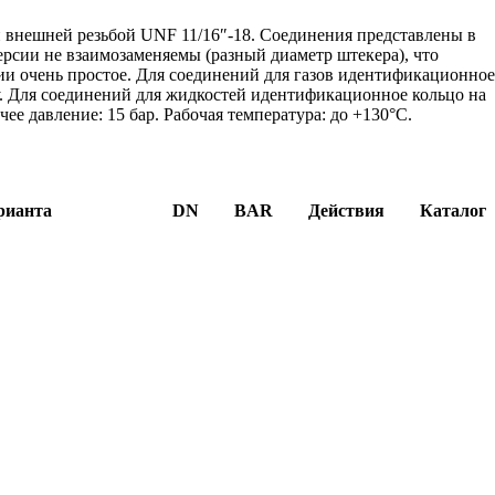
и внешней резьбой UNF 11/16″-18. Соединения представлены в
версии не взаимозаменяемы (разный диаметр штекера), что
ии очень простое. Для соединений для газов идентификационно
ку. Для соединений для жидкостей идентификационное кольцо на
чее давление: 15 бар. Рабочая температура: до +130°C.
рианта
DN
BAR
Действия
Каталог