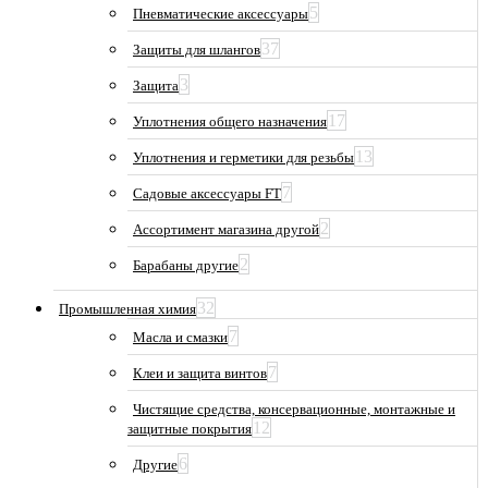
5
Пневматические аксессуары
37
Защиты для шлангов
3
Защита
17
Уплотнения общего назначения
13
Уплотнения и герметики для резьбы
7
Садовые аксессуары FT
2
Ассортимент магазина другой
2
Барабаны другие
32
Промышленная химия
7
Масла и смазки
7
Клеи и защита винтов
Чистящие средства, консервационные, монтажные и
12
защитные покрытия
6
Другие