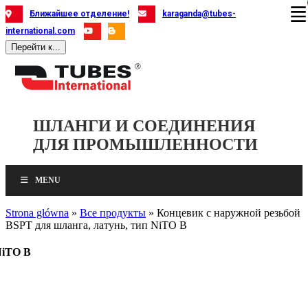
Skip
Ближайшее отделение!
karaganda@tubes-
to
international.com
content
Перейти к...
ШЛАНГИ И СОЕДИНЕНИЯ
ДЛЯ ПРОМЫШЛЕННОСТИ
MENU
Strona główna
»
Все продукты
»
Концевик с наружной резьбой
BSPT для шланга, латунь, тип NiTO B
NiTO B