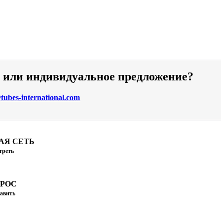
и или индивидуальное предложение?
ubes-international.com
АЯ СЕТЬ
треть
ПРОС
авить