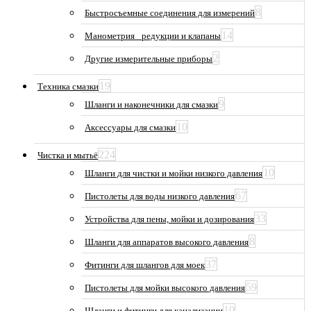
8
Быстросъемные соединения для измерений
14
Манометрия_ редукции и клапаны
2
Другие измерительные приборы
19
Техника смазки
9
Шланги и наконечники для смазки
10
Аксессуары для смазки
224
Чистка и мытьё
10
Шланги для чистки и мойки низкого давления
67
Пистолеты для воды низкого давления
33
Устройства для пены, мойки и дозирования
8
Шланги для аппаратов высокого давления
37
Фитинги для шлангов для моек
59
Пистолеты для мойки высокого давления
10
Шланги и фитинги для канализации