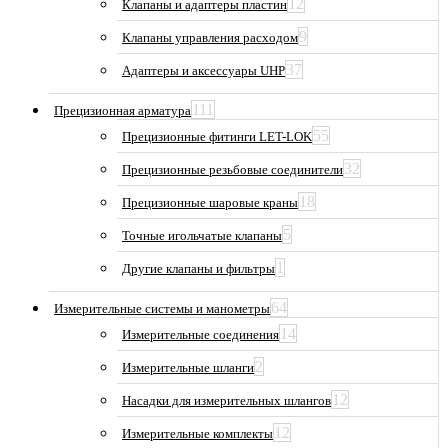
12
Клапаны и адаптеры пластин
9
Клапаны управления расходом
37
Адаптеры и аксессуары UHP
111
Прецизионная арматура
55
Прецизионные фитинги LET-LOK
32
Прецизионные резьбовые соединители
18
Прецизионные шаровые краны
5
Точные игольчатые клапаны
1
Другие клапаны и фильтры
64
Измерительные системы и манометры
14
Измерительные соединения
2
Измерительные шланги
12
Насадки для измерительных шлангов
12
Измерительные комплекты