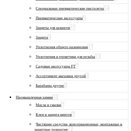
14
Специальные пневматические пистолеты
5
Пневматические аксессуары
37
Защиты для шлангов
3
Защита
17
Уплотнения общего назначения
13
Уплотнения и герметики для резьбы
7
Садовые аксессуары FT
2
Ассортимент магазина другой
2
Барабаны другие
32
Промышленная химия
7
Масла и смазки
7
Клеи и защита винтов
Чистящие средства, консервационные, монтажные и
12
защитные покрытия