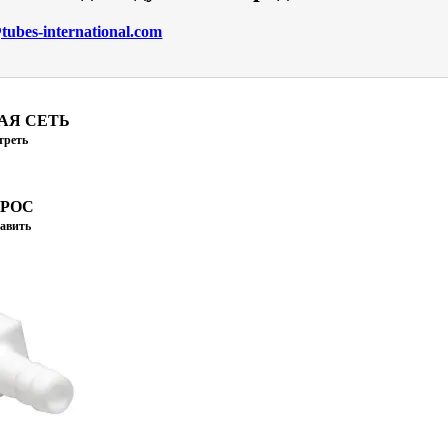
ubes-international.com
АЯ СЕТЬ
треть
ПРОС
авить