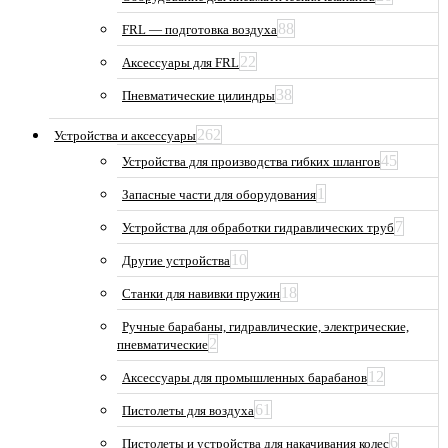
88
FRL — подготовка воздуха
22
Аксессуары для FRL
38
Пневматические цилиндры
262
Устройства и аксессуары
45
Устройства для производства гибких шлангов
1
Запасные части для оборудования
7
Устройства для обработки гидравлических труб
10
Другие устройства
18
Станки для навивки пружин
Ручные барабаны, гидравлические, электрические,
2
пневматические
12
Аксессуары для промышленных барабанов
61
Пистолеты для воздуха
6
Пистолеты и устройства для накачивания колес