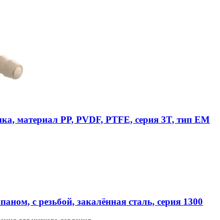
ика, материал PP, PVDF, PTFE, серия 3T, тип EM
аном, с резьбой, закалённая сталь, серия 1300