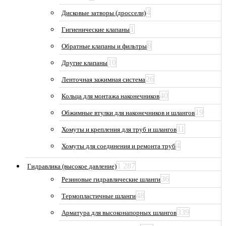
4
Дисковые затворы (дроссели)
1
Гигиенические клапаны
8
Обратные клапаны и фильтры
10
Другие клапаны
26
Ленточная зажимная система
40
Кольца для монтажа наконечников
19
Обжимные втулки для наконечников и шлангов
11
Хомуты и крепления для труб и шлангов
4
Хомуты для соединения и ремонта труб
1 287
Гидравлика (высокое давление)
36
Резиновые гидравлические шланги
48
Термопластичные шланги
339
Арматура для высоконапорных шлангов