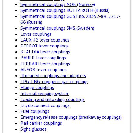
Symmetrical couplings NOR (Norway)
Symmetrical couplings ROTTA ROTH (Russia)
Symmetrical couplings GOST no. 28352-89, 2217-
66 (Russia)
Symmetrical couplings SMS (Sweden)
Lever couplings
LAUX 42 lever couplings
PERROT lever couplings
KLAUDIA lever couplings
BAUER lever couplings
FERRARI lever couplings
ANFOR lever couplings
Threaded couplings and adapters
LPG, LNG, cryogenic gas couplings
Flange couplings
Internal swaging system
Loading and unloading couplings
Dry disconnect couplings
Fuel couplings
Emergency release couplings (breakaway couplings)
Rail tanker couplings
Sight glasses