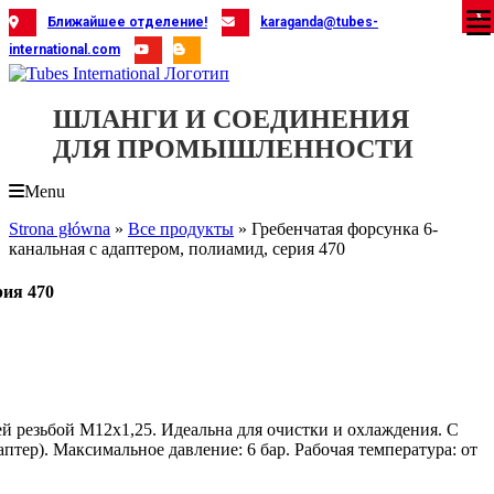
Skip
X
X
X
X
X
X
X
X
X
X
X
X
X
X
X
X
X
X
X
Ближайшее отделение!
karaganda@tubes-
to
international.com
content
ШЛАНГИ И СОЕДИНЕНИЯ
ДЛЯ ПРОМЫШЛЕННОСТИ
Menu
Strona główna
»
Все продукты
»
Гребенчатая форсунка 6-
канальная с адаптером, полиамид, серия 470
рия 470
й резьбой M12x1,25. Идеальна для очистки и охлаждения. С
тер). Максимальное давление: 6 бар. Рабочая температура: от