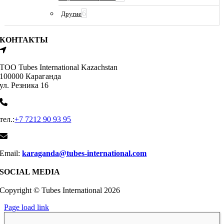
6
Другие
КОНТАКТЫ
ТОО Tubes International Kazachstan
100000 Караганда
ул. Резника 16
тел.:
+7 7212 90 93 95
Email:
karaganda@tubes-international.com
SOCIAL MEDIA
Copyright © Tubes International
2026
Page load link