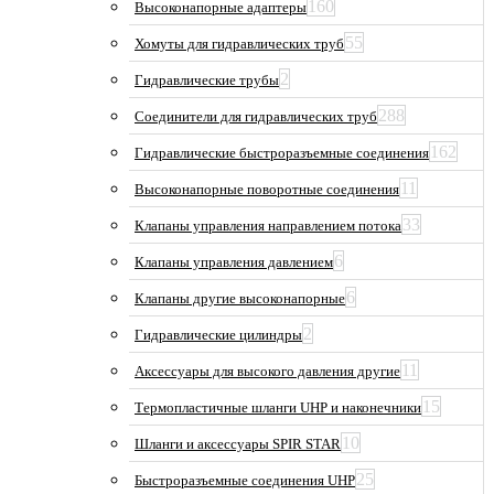
160
Высоконапорные адаптеры
55
Хомуты для гидравлических труб
2
Гидравлические трубы
288
Соединители для гидравлических труб
162
Гидравлические быстроразъемные соединения
11
Высоконапорные поворотные соединения
33
Клапаны управления направлением потока
6
Клапаны управления давлением
6
Клапаны другие высоконапорные
2
Гидравлические цилиндры
11
Аксессуары для высокого давления другие
15
Термопластичные шланги UHP и наконечники
10
Шланги и аксессуары SPIR STAR
25
Быстроразъемные соединения UHP