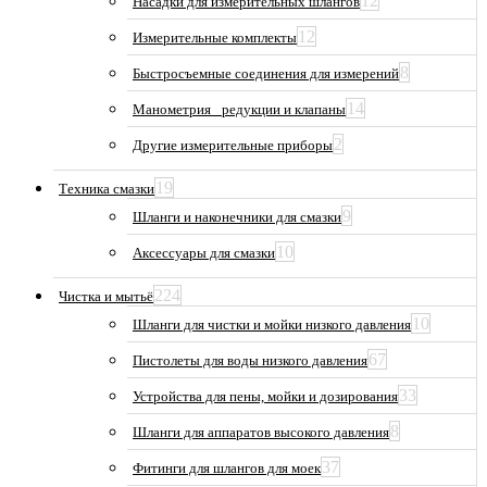
12
Насадки для измерительных шлангов
12
Измерительные комплекты
8
Быстросъемные соединения для измерений
14
Манометрия_ редукции и клапаны
2
Другие измерительные приборы
19
Техника смазки
9
Шланги и наконечники для смазки
10
Аксессуары для смазки
224
Чистка и мытьё
10
Шланги для чистки и мойки низкого давления
67
Пистолеты для воды низкого давления
33
Устройства для пены, мойки и дозирования
8
Шланги для аппаратов высокого давления
37
Фитинги для шлангов для моек