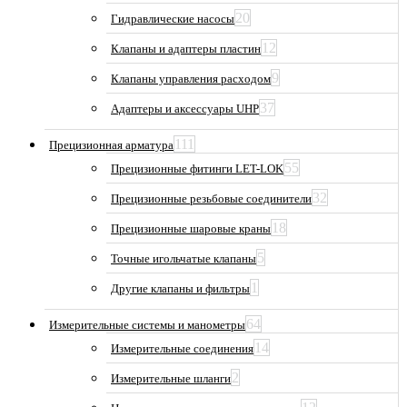
20
Гидравлические насосы
12
Клапаны и адаптеры пластин
9
Клапаны управления расходом
37
Адаптеры и аксессуары UHP
111
Прецизионная арматура
55
Прецизионные фитинги LET-LOK
32
Прецизионные резьбовые соединители
18
Прецизионные шаровые краны
5
Точные игольчатые клапаны
1
Другие клапаны и фильтры
64
Измерительные системы и манометры
14
Измерительные соединения
2
Измерительные шланги