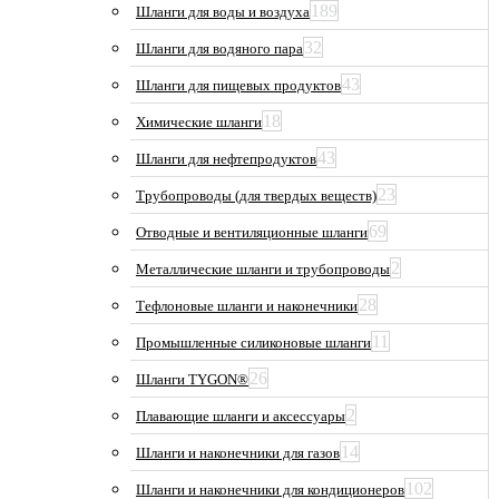
189
Шланги для воды и воздуха
32
Шланги для водяного пара
43
Шланги для пищевых продуктов
18
Химические шланги
43
Шланги для нефтепродуктов
23
Трубопроводы (для твердых веществ)
69
Отводные и вентиляционные шланги
2
Металлические шланги и трубопроводы
28
Тефлоновые шланги и наконечники
11
Промышленные силиконовые шланги
26
Шланги TYGON®
2
Плавающие шланги и аксессуары
14
Шланги и наконечники для газов
102
Шланги и наконечники для кондиционеров