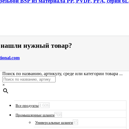
езьбой BSP из материала PP, PVDF, PFA, серия 6L
е нашли нужный товар?
tional.com
Поиск по названию, артикулу, среде или категории товара ...
×
4 606
Все продукты
708
Промышленные шланги
45
Универсальные шланги