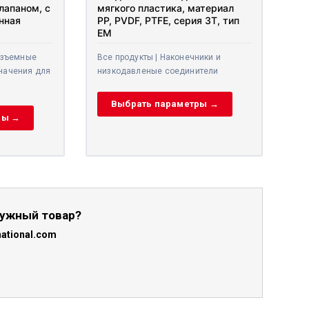
лапаном, с
мягкого пластика, материал
нная
PP, PVDF, PTFE, серия 3T, тип
EM
азъемные
Все продукты | Наконечники и
начения для
низкодавленые соединители
Выбрать параметры →
ры →
нужный товар?
national.com