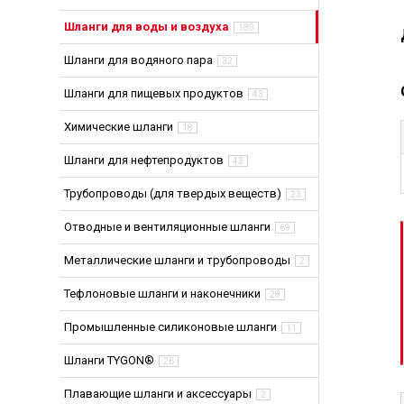
Шланги для хи
Шланги для воды и воздуха
Шланги для не
189
Шланги (Рукав
Шланги для водяного пара
32
Шланги и труб
Шланги для пищевых продуктов
Шланги выхло
43
Промышленные
Химические шланги
18
Шланги для нефтепродуктов
43
Трубопроводы (для твердых веществ)
23
Отводные и вентиляционные шланги
69
Металлические шланги и трубопроводы
2
Тефлоновые шланги и наконечники
28
Промышленные силиконовые шланги
11
Шланги TYGON®
26
Плавающие шланги и аксессуары
2