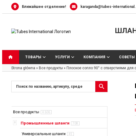
Skip
Ближайшее отделение!
karaganda@tubes-international
to
content
ШЛАН
ТОВАРЫ
УСЛУГИ
КОМПАНИЯ
СОВЕТЫ
Strona główna
»
Все продукты
»
Плоское сопло 90° с отверстиями для 
Универсальны
Шланги для во
Шланги и тру
Все продукты
4 606
жидкости
Шланги для па
Промышленные шланги
708
Шланги для п
Универсальные шланги
45