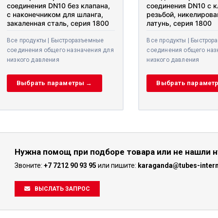
соединения DN10 без клапана,
соединения DN10 с к
с наконечником для шланга,
резьбой, никелирова
закаленная сталь, серия 1800
латунь, серия 1800
Все продукты | Быстроразъемные
Все продукты | Быстрор
соединения общего назначения для
соединения общего наз
низкого давления
низкого давления
Выбрать параметры →
Выбрать парамет
Нужна помощ при подборе товара или не нашли 
Звоните:
+7 7212 90 93 95
или пишите:
karaganda@tubes-inter
ВЫСЛАТЬ ЗАПРОС