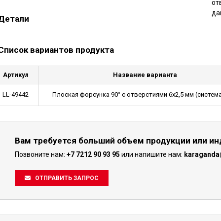
от
мических веществ
Плавающие шланги и оснащение
да
фтепродуктов
Детали
Шланги для газов и фитинги
а) для абразивных материалов
Шланги для кондиционирования во
опроводы для бетона и штукатурки
фитинги
Список вариантов продукта
пные и вентиляционные
Тормозные шланги и наконечники
 композитные рукава
Автомобильные шланги и соедини
Артикул
Название варианта
LL-49442
Плоская форсунка 90° с отверстиями 6x2,5 мм (система
Вам требуется больший объем продукции или и
Позвоните нам:
+7 7212 90 93 95
или напишите нам:
karaganda
ОТПРАВИТЬ ЗАПРОС