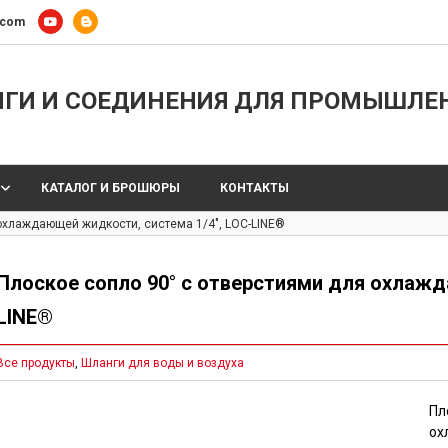
.com
ГИ И СОЕДИНЕНИЯ ДЛЯ ПРОМЫШЛЕ
КАТАЛОГ И БРОШЮРЫ
КОНТАКТЫ
охлаждающей жидкости, система 1/4″, LOC-LINE®
Плоское сопло 90° с отверстиями для охлажд
LINE®
е шланги
Металлические шланги и концевые
ды и воздуха
Тефлоновые шланги
Все продукты
,
Шланги для воды и воздуха
бопроводы для охлаждающей
Силиконовые шланги
®
Шланги TYGON
ра
Пл
Шланги для перистальтических на
ищевых веществ
ох
Подогреваемые шланги