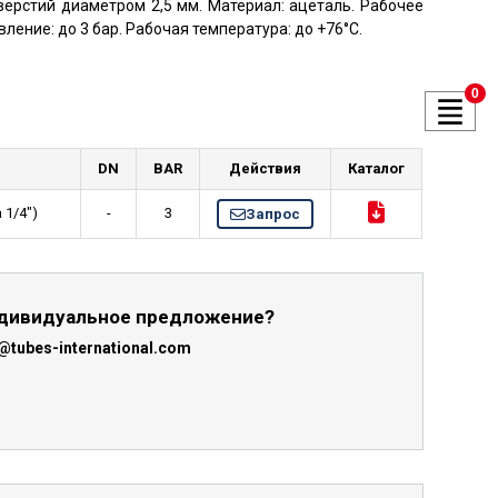
верстий диаметром 2,5 мм. Материал: ацеталь. Рабочее
вление: до 3 бар. Рабочая температура: до +76°C.
здуха и
0
тели
DN
BAR
Действия
Каталог
 1/4")
-
3
Запрос
ндивидуальное предложение?
@tubes-international.com