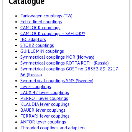
Catalogue
Tankwagen couplings (TW)
Ectfe lined couplings
CAMLOCK couplings
CAMLOCK couplings – SAFLOK®
IBC adaptors
STORZ couplings
GUILLEMIN couplings
Symmetrical couplings NOR (Norway)
Symmetrical couplings ROTTA ROTH (Russia)
Symmetrical couplings GOST no. 28352-89, 2217-
66 (Russia)
Symmetrical couplings SMS (Sweden)
Lever couplings
LAUX 42 lever couplings
PERROT lever couplings
KLAUDIA lever couplings
BAUER lever couplings
FERRARI lever couplings
ANFOR lever couplings
Threaded couplings and adapters