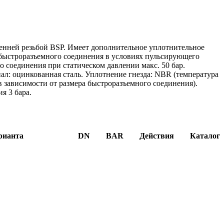
ренней резьбой BSP. Имеет дополнительное уплотнительное
е быстроразъемного соединения в условиях пульсирующего
 соединения при статическом давлении макс. 50 бар.
ал: оцинкованная сталь. Уплотнение гнезда: NBR (температура
(в зависимости от размера быстроразъемного соединения).
я 3 бара.
рианта
DN
BAR
Действия
Каталог