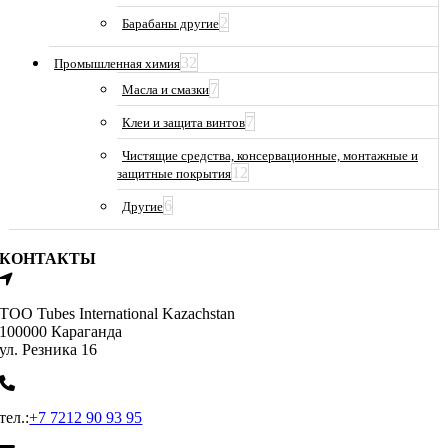
2
Барабаны другие
32
Промышленная химия
7
Масла и смазки
7
Клеи и защита винтов
Чистящие средства, консервационные, монтажные и
12
защитные покрытия
6
Другие
КОНТАКТЫ
ТОО Tubes International Kazachstan
100000 Караганда
ул. Резника 16
тел.:
+7 7212 90 93 95