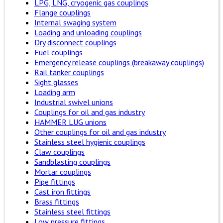
LPG, LNG, cryogenic gas couplings
Flange couplings
Internal swaging system
Loading and unloading couplings
Dry disconnect couplings
Fuel couplings
Emergency release couplings (breakaway couplings)
Rail tanker couplings
Sight glasses
Loading arm
Industrial swivel unions
Couplings for oil and gas industry
HAMMER LUG unions
Other couplings for oil and gas industry
Stainless steel hygienic couplings
Claw couplings
Sandblasting couplings
Mortar couplings
Pipe fittings
Cast iron fittings
Brass fittings
Stainless steel fittings
Low pressure fittings