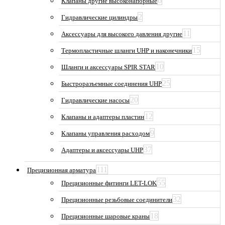
6
Клапаны другие высоконапорные
2
Гидравлические цилиндры
11
Аксессуары для высокого давления другие
15
Термопластичные шланги UHP и наконечники
10
Шланги и аксессуары SPIR STAR
25
Быстроразъемные соединения UHP
20
Гидравлические насосы
12
Клапаны и адаптеры пластин
9
Клапаны управления расходом
37
Адаптеры и аксессуары UHP
111
Прецизионная арматура
55
Прецизионные фитинги LET-LOK
32
Прецизионные резьбовые соединители
18
Прецизионные шаровые краны