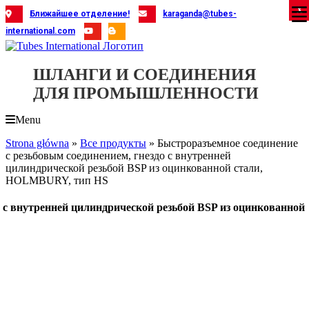
Skip
X
X
X
X
X
X
X
X
X
X
X
X
X
X
X
X
X
X
X
Ближайшее отделение!
karaganda@tubes-
to
international.com
content
ШЛАНГИ И СОЕДИНЕНИЯ
ДЛЯ ПРОМЫШЛЕННОСТИ
Menu
Strona główna
»
Все продукты
»
Быстроразъемное соединение
с резьбовым соединением, гнездо с внутренней
цилиндрической резьбой BSP из оцинкованной стали,
HOLMBURY, тип HS
о с внутренней цилиндрической резьбой BSP из оцинкованной