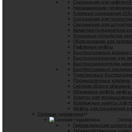
Соединения для нефтяной
Нержавеющие гигиеничес
Клеевые соединения GEK
Соединения для пескостр
Cоединения для штукатур
Арматура (соединители дл
Концевые устройства низ
Оборудование для заправ
Рифленые муфты
Быстросъемные водные 
Быстросоединения для л
Быстросоединителях низк
Быстросъемные соединени
Пластиковые быстросъе
Промышленные клапаны
Система сборки обжимов 
Обжимные муфты, муфты 
Хомуты для промышленн
Крепежные хомуты для тр
Муфты для соединения и 
Силовая гидравлика
Силов
Гидравлические шланги в
Термопластиковые шланг