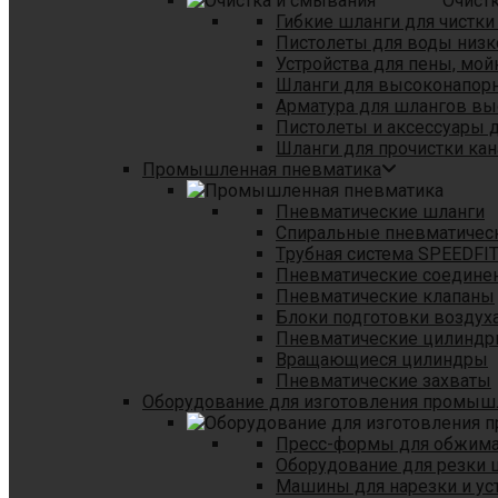
Очист
Гибкие шланги для чистки
Пистолеты для воды низк
Устройства для пены, мой
Шланги для высоконапор
Арматура для шлангов в
Пистолеты и аксессуары 
Шланги для прочистки кан
Промышленная пневматика
Пневматические шланги
Спиральные пневматичес
Tрубная система SPEEDFI
Пневматические соедине
Пневматические клапаны
Блоки подготовки воздуха
Пневматические цилинд
Вращающиеся цилиндры
Пневматические захваты
Оборудование для изготовления промы
Пресс-формы для обжима 
Оборудование для резки 
Машины для нарезки и ус