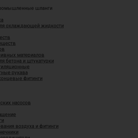
ромышленные шланги
ха
для охлаждающей жидкости
еств
еществ
ов
азивных материалов
я бетона и штукатурки
тиляционные
ные рукава
концевые фитинги
ских насосов
ащение
ги
вания воздуха и фитинги
нечники
 соединители