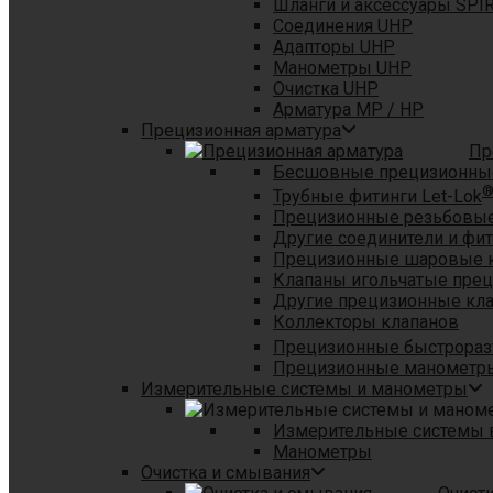
Шланги и аксессуары SPI
Соединения UHP
Адапторы UHP
Манометры UHP
Очистка UHP
Арматура MP / HP
Прецизионная арматура
Пр
Бесшовные прецизионны
Трубные фитинги Let-Lok
Прецизионные резьбовые
Другие соединители и фи
Прецизионные шаровые 
Клапаны игольчатые пре
Другие прецизионные кл
Коллекторы клапанов
Прецизионные быстрораз
Прецизионные манометры
Измерительные системы и манометры
Измерительные системы в
Манометры
Очистка и смывания