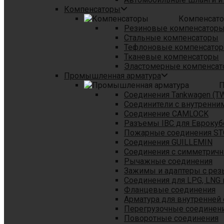
Компенсаторы
Компенсат
Резиновые компенсатор
Стальные компенсаторы
Тефлоновые компенсато
Тканевые компенсаторы
Эластомерные компенса
Промышленная арматура
П
Соединения Tankwagen (T
Соединители с внутренни
Соединение CAMLOCK
Разъемы IBC для Еврокуб
Пожарные соединения S
Соединения GUILLEMIN
Соединения с симметрич
Рычажные соединения
Зажимы и адаптеры с рез
Соединения для LPG, LNG 
Фланцевые соединения
Арматура для внутренней
Перегрузочные соединен
Поворотные соединения