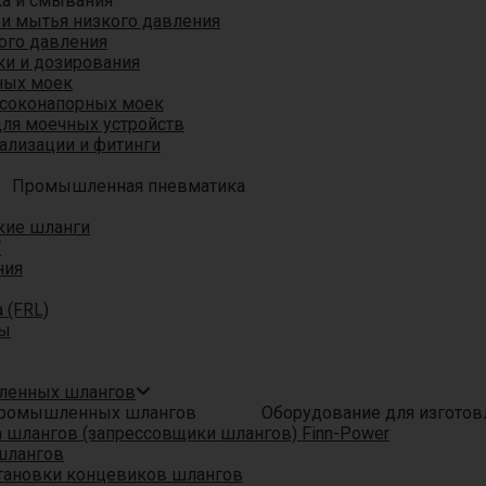
ка и смывания
 и мытья низкого давления
ого давления
ки и дозирования
ных моек
ысоконапорных моек
для моечных устройств
ализации и фитинги
Промышленная пневматика
кие шланги
T
ния
 (FRL)
ры
шленных шлангов
Оборудование для изгото
шлангов (запрессовщики шлангов) Finn-Power
шлангов
тановки концевиков шлангов