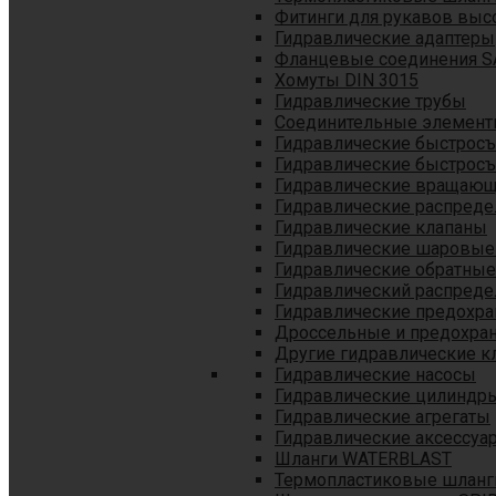
Фитинги для рукавов выс
Гидравлические адаптеры
Фланцевые соединения S
Хомуты DIN 3015
Гидравлические трубы
Соединительные элементы
Гидравлические быстрос
Гидравлические быстрос
Гидравлические вращающ
Гидравлические распреде
Гидравлические клапаны
Гидравлические шаровые
Гидравлические обратные
Гидравлический распреде
Гидравлические предохр
Дроссельные и предохра
Другие гидравлические к
Гидравлические насосы
Гидравлические цилиндр
Гидравлические агрегаты
Гидравлические аксессуа
Шланги WATERBLAST
Термопластиковые шланг