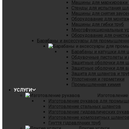
Машины для маркировки 
Стенды для испытания шл
Машины для снятия заусе
Оборудование для монтаж
Машины для гибки труб
Многофункциональные уст
Оборудование для очистки
Барабаны и аксессуары для промышленн
Барабаны и катушки для 
Обдувочные пистолеты и 
Защитные оболочки для 
Защитные оболочки для в
Защита для шлангов и тр
Уплотнения и герметики
Промышленная химия
УСЛУГИ
Изготовление
Изготовление рукавов для промыш
Изготовление стальных шлангов
Изготовление гидравлических рука
Изготовление композитных шланго
Гнуття гідравлічних труб
Другие услуги