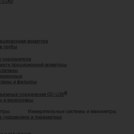
R STAR
ецизионная арматура
е трубы
®
 соединители
тинги прецизионной арматуры
клапаны
цизионные
апаны и фильтры
®
ъемные соединения QC-LOK
 и аксессуары
Измерительные системы и манометры
 гидравлике и пневматике