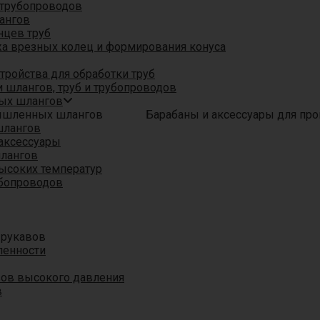
трубопроводов
ангов
нцев труб
а врезных колец и формирования конуса
ройства для обработки труб
 шлангов, труб и трубопроводов
ых шлангов
Барабаны и аксессуары для п
шлангов
аксессуары
шлангов
ысоких температур
убопроводов
 рукавов
ленности
вов высокого давления
в