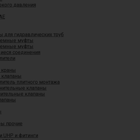
окого давления
AE
 для гидравлических труб
ъемные муфты
ъемные муфты
иеся соединения
лители
 краны
 клапаны
литель плитного монтажа
анительные клапаны
нительные клапаны
лапаны
ы
ры прочие
и UHP и фитинги