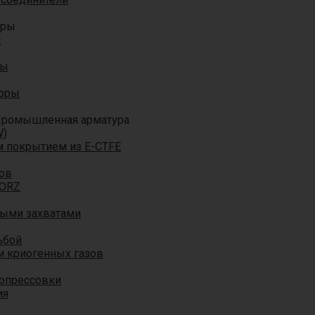
оры
ы
ры
торы
ромышленная арматура
W)
м покрытием из E-CTFE
ов
TORZ
ными захватами
ьбой
и криогенных газов
 опрессовки
ия