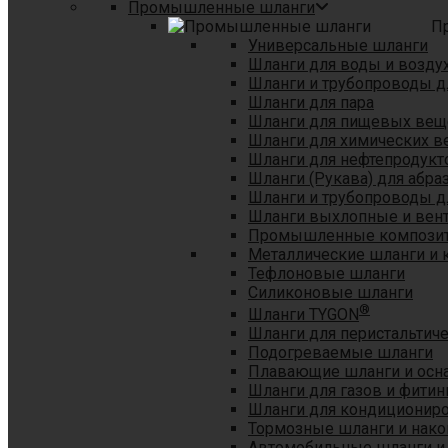
Промышленные шланги
П
Универсальные шланги
Шланги для воды и возду
Шланги и трубопроводы 
Шланги для пара
Шланги для пищевых вещ
Шланги для химических в
Шланги для нефтепродукт
Шланги (Рукава) для абр
Шланги и трубопроводы дл
Шланги выхлопные и вен
Промышленные композит
Металлические шланги и 
Тефлоновые шланги
Силиконовые шланги
®
Шланги TYGON
Шланги для перистальтиче
Подогреваемые шланги
Плавающие шланги и осн
Шланги для газов и фитин
Шланги для кондициониро
Тормозные шланги и нако
Автомобильные шланги и