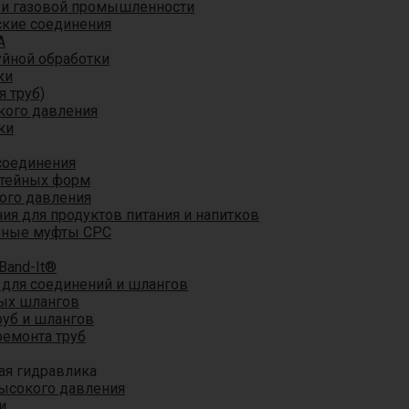
 и газовой промышленности
кие соединения
A
уйной обработки
ки
я труб)
кого давления
ки
соединения
итейных форм
ого давления
я для продуктов питания и напитков
мные муфты CPC
Band-It®
для соединений и шлангов
ых шлангов
уб и шлангов
ремонта труб
ая гидравлика
ысокого давления
и