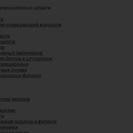
ромышленные шланги
ха
для охлаждающей жидкости
еств
еществ
ов
азивных материалов
я бетона и штукатурки
тиляционные
ные рукава
концевые фитинги
ских насосов
ащение
ги
вания воздуха и фитинги
нечники
 соединители