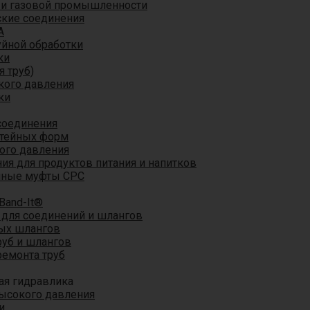
 и газовой промышленности
кие соединения
A
уйной обработки
ки
я труб)
кого давления
ки
соединения
итейных форм
ого давления
я для продуктов питания и напитков
мные муфты CPC
Band-It®
для соединений и шлангов
ых шлангов
уб и шлангов
ремонта труб
ая гидравлика
ысокого давления
и