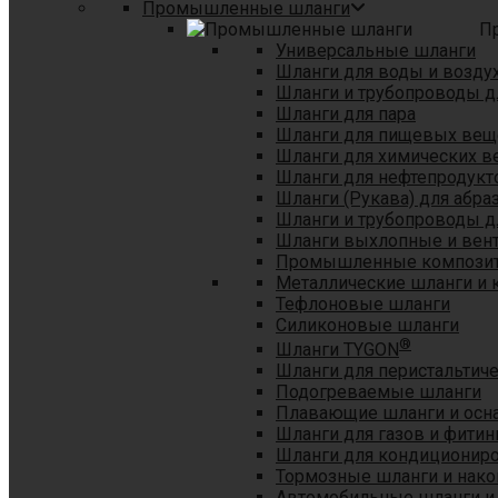
Промышленные шланги
П
Универсальные шланги
Шланги для воды и возду
Шланги и трубопроводы 
Шланги для пара
Шланги для пищевых вещ
Шланги для химических в
Шланги для нефтепродукт
Шланги (Рукава) для абр
Шланги и трубопроводы дл
Шланги выхлопные и вен
Промышленные композит
Металлические шланги и 
Тефлоновые шланги
Силиконовые шланги
®
Шланги TYGON
Шланги для перистальтиче
Подогреваемые шланги
Плавающие шланги и осн
Шланги для газов и фитин
Шланги для кондициониро
Тормозные шланги и нако
Автомобильные шланги и