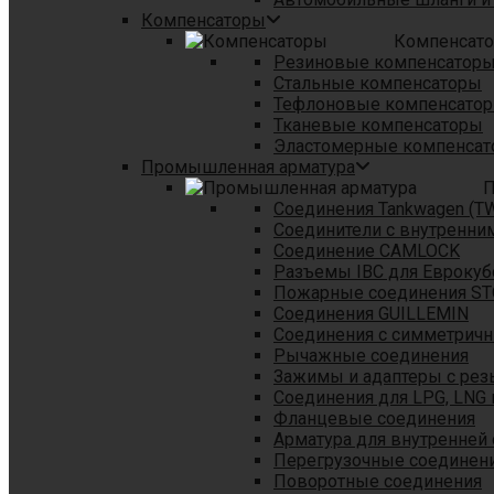
Компенсаторы
Компенсат
Резиновые компенсатор
Стальные компенсаторы
Тефлоновые компенсато
Тканевые компенсаторы
Эластомерные компенса
Промышленная арматура
П
Соединения Tankwagen (T
Соединители с внутренни
Соединение CAMLOCK
Разъемы IBC для Еврокуб
Пожарные соединения S
Соединения GUILLEMIN
Соединения с симметрич
Рычажные соединения
Зажимы и адаптеры с рез
Соединения для LPG, LNG 
Фланцевые соединения
Арматура для внутренней
Перегрузочные соединен
Поворотные соединения