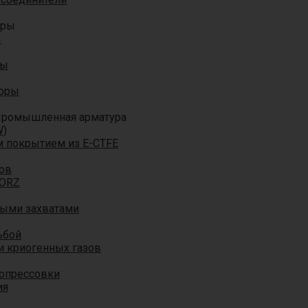
оры
ы
ры
торы
ромышленная арматура
W)
м покрытием из E-CTFE
ов
TORZ
ными захватами
ьбой
и криогенных газов
 опрессовки
ия