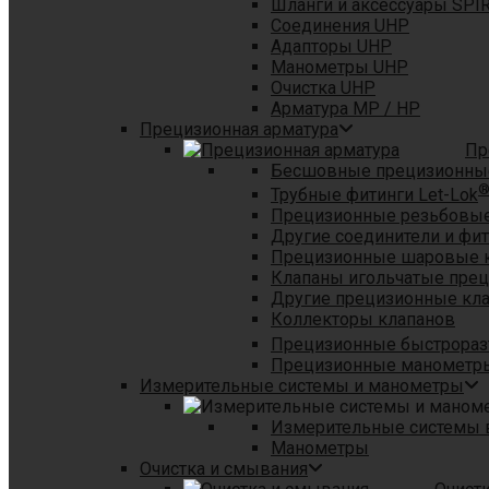
Шланги и аксессуары SPI
Соединения UHP
Адапторы UHP
Манометры UHP
Очистка UHP
Арматура MP / HP
Прецизионная арматура
Пр
Бесшовные прецизионны
Трубные фитинги Let-Lok
Прецизионные резьбовые
Другие соединители и фи
Прецизионные шаровые 
Клапаны игольчатые пре
Другие прецизионные кл
Коллекторы клапанов
Прецизионные быстрораз
Прецизионные манометры
Измерительные системы и манометры
Измерительные системы в
Манометры
Очистка и смывания