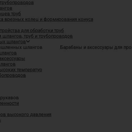
трубопроводов
ангов
нцев труб
а врезных колец и формирования конуса
ройства для обработки труб
 шлангов, труб и трубопроводов
ых шлангов
Барабаны и аксессуары для п
шлангов
аксессуары
шлангов
ысоких температур
убопроводов
 рукавов
ленности
вов высокого давления
в