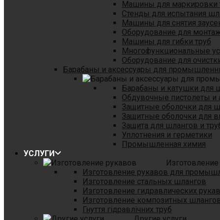
Машины для маркировки 
Стенды для испытания шл
Машины для снятия заусе
Оборудование для монтаж
Машины для гибки труб
Многофункциональные уст
Оборудование для очистки
Барабаны и аксессуары для промышленн
Барабаны и катушки для 
Обдувочные пистолеты и 
Защитные оболочки для 
Защитные оболочки для в
Защита для шлангов и тр
Уплотнения и герметики
Промышленная химия
УСЛУГИ
Изготовление
Изготовление рукавов для промыш
Изготовление стальных шлангов
Изготовление гидравлических рука
Изготовление композитных шланго
Гнуття гідравлічних труб
Другие услуги