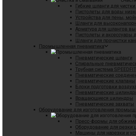
Очист
Гибкие шланги для чистки
Пистолеты для воды низк
Устройства для пены, мой
Шланги для высоконапор
Арматура для шлангов в
Пистолеты и аксессуары 
Шланги для прочистки кан
Промышленная пневматика
Пневматические шланги
Спиральные пневматичес
Tрубная система SPEEDFI
Пневматические соедине
Пневматические клапаны
Блоки подготовки воздуха
Пневматические цилинд
Вращающиеся цилиндры
Пневматические захваты
Оборудование для изготовления промы
Пресс-формы для обжима 
Оборудование для резки 
Машины для нарезки и ус