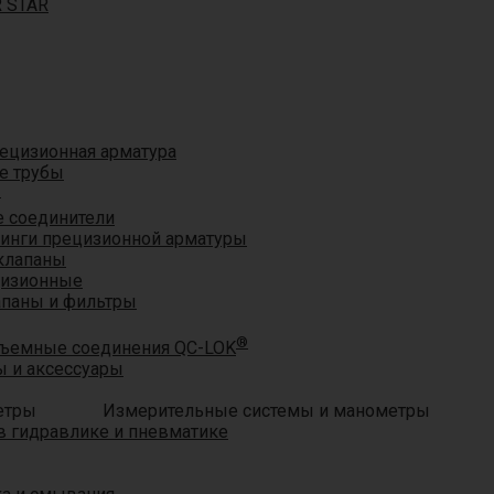
R STAR
ецизионная арматура
е трубы
®
 соединители
тинги прецизионной арматуры
клапаны
цизионные
апаны и фильтры
®
ъемные соединения QC-LOK
 и аксессуары
Измерительные системы и манометры
 гидравлике и пневматике