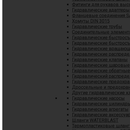
Фитинги для рукавов выс
Гидравлические адаптеры
Фланцевые соединения S
Хомуты DIN 3015
Гидравлические трубы
Соединительные элементы
Гидравлические быстрос
Гидравлические быстрос
Гидравлические вращающ
Гидравлические распреде
Гидравлические клапаны
Гидравлические шаровые
Гидравлические обратные
Гидравлический распреде
Гидравлические предохр
Дроссельные и предохра
Другие гидравлические к
Гидравлические насосы
Гидравлические цилиндр
Гидравлические агрегаты
Гидравлические аксессуа
Шланги WATERBLAST
Термопластиковые шланг