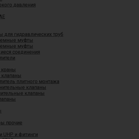
окого давления
AE
 для гидравлических труб
ъемные муфты
ъемные муфты
иеся соединения
лители
 краны
 клапаны
литель плитного монтажа
анительные клапаны
нительные клапаны
лапаны
ы
ры прочие
и UHP и фитинги