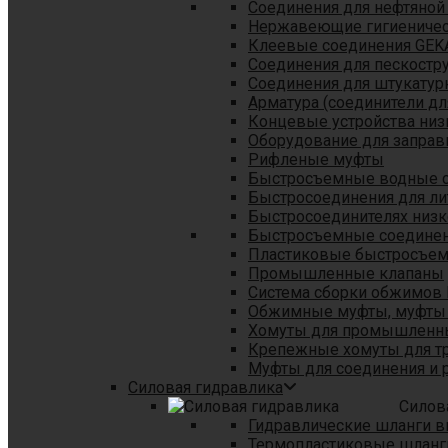
Соединения для нефтяной
Нержавеющие гигиеничес
Клеевые соединения GEK
Соединения для пескостр
Cоединения для штукатур
Арматура (соединители дл
Концевые устройства низ
Оборудование для заправ
Рифленые муфты
Быстросъемные водные 
Быстросоединения для л
Быстросоединителях низк
Быстросъемные соединени
Пластиковые быстросъе
Промышленные клапаны
Система сборки обжимов 
Обжимные муфты, муфты 
Хомуты для промышленн
Крепежные хомуты для тр
Муфты для соединения и 
Силовая гидравлика
Силов
Гидравлические шланги в
Термопластиковые шланг