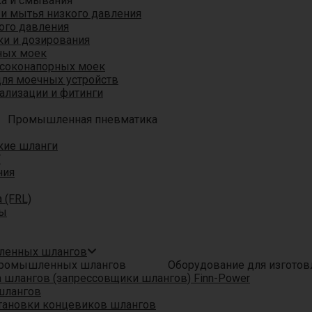
ка и смывания
 и мытья низкого давления
ого давления
ки и дозирования
ных моек
ысоконапорных моек
для моечных устройств
ализации и фитинги
Промышленная пневматика
кие шланги
T
ния
 (FRL)
ры
шленных шлангов
Оборудование для изгото
шлангов (запрессовщики шлангов) Finn-Power
шлангов
тановки концевиков шлангов