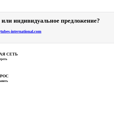
и или индивидуальное предложение?
ubes-international.com
АЯ СЕТЬ
треть
ПРОС
авить