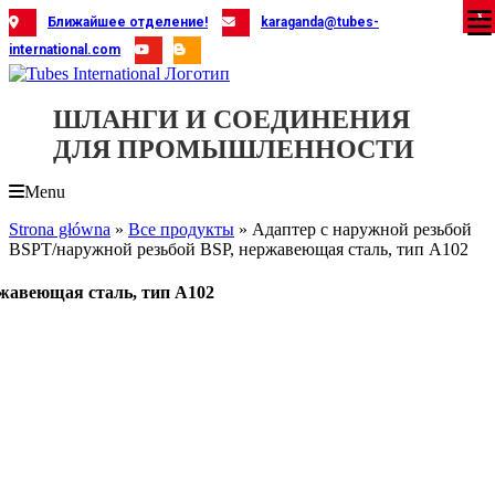
Skip
X
X
X
X
X
X
X
X
X
X
X
X
X
X
X
X
X
X
X
Ближайшее отделение!
karaganda@tubes-
to
international.com
content
ШЛАНГИ И СОЕДИНЕНИЯ
ДЛЯ ПРОМЫШЛЕННОСТИ
Menu
Strona główna
»
Все продукты
»
Адаптер с наружной резьбой
BSPT/наружной резьбой BSP, нержавеющая сталь, тип A102
ржавеющая сталь, тип A102