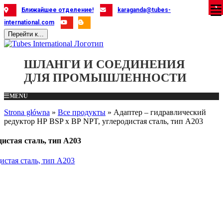
Skip
X
X
X
X
X
X
X
X
X
X
X
X
X
X
X
X
X
X
Ближайшее отделение!
karaganda@tubes-
to
international.com
content
Перейти к...
ШЛАНГИ И СОЕДИНЕНИЯ
ДЛЯ ПРОМЫШЛЕННОСТИ
MENU
Strona główna
»
Все продукты
»
Адаптер – гидравлический
редуктор НР BSP x ВР NPT, углеродистая сталь, тип A203
истая сталь, тип A203