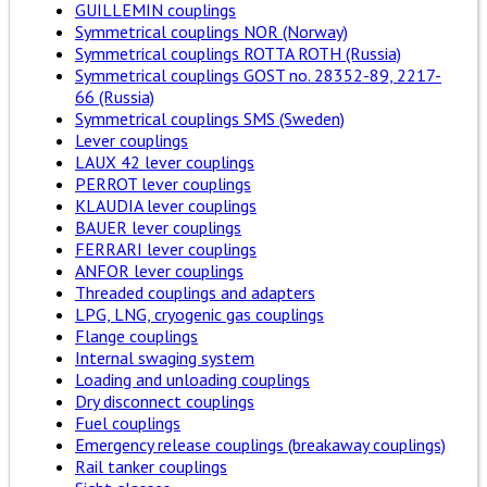
GUILLEMIN couplings
Symmetrical couplings NOR (Norway)
Symmetrical couplings ROTTA ROTH (Russia)
Symmetrical couplings GOST no. 28352-89, 2217-
66 (Russia)
Symmetrical couplings SMS (Sweden)
Lever couplings
LAUX 42 lever couplings
PERROT lever couplings
KLAUDIA lever couplings
BAUER lever couplings
FERRARI lever couplings
ANFOR lever couplings
Threaded couplings and adapters
LPG, LNG, cryogenic gas couplings
Flange couplings
Internal swaging system
Loading and unloading couplings
Dry disconnect couplings
Fuel couplings
Emergency release couplings (breakaway couplings)
Rail tanker couplings