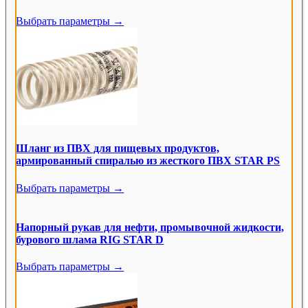
Гидравлические цилиндры
2
Выбрать параметры →
Аксессуары для высокого давления другие
11
Термопластичные шланги UHP и наконечники
15
Шланги и аксессуары SPIR STAR
10
Быстроразъемные соединения UHP
25
Гидравлические насосы
20
Шланг из ПВХ для пищевых продуктов,
Клапаны и адаптеры пластин
12
армированный спиралью из жесткого ПВХ STAR PS
Клапаны управления расходом
9
Выбрать параметры →
Адаптеры и аксессуары UHP
37
Напорный рукав для нефти, промывочной жидкости,
Прецизионная арматура
111
бурового шлама RIG STAR D
Измерительные системы и манометры
64
Выбрать параметры →
Техника смазки
19