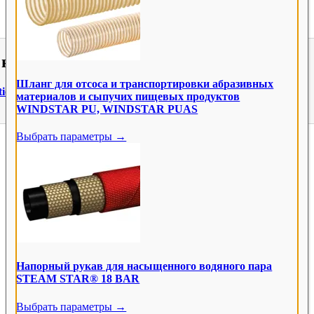
е нашли нужный товар?
Шланг для отсоса и транспортировки абразивных
tional.com
материалов и сыпучих пищевых продуктов
WINDSTAR PU, WINDSTAR PUAS
Поиск по названию, артикулу, среде или категории товара ...
Выбрать параметры →
×
Все продукты
4 606
Промышленные шланги
708
Компенсаторный
18
Напорный рукав для насыщенного водяного пара
STEAM STAR® 18 BAR
Промышленная арматура
1 338
Выбрать параметры →
Гидравлика (высокое давление)
1 287