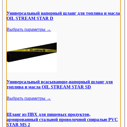
Резиновые гидравлические шланги
36
Универсальный напорный шланг для топлива и масла
Термопластичные шланги
48
OIL STREAM STAR D
Арматура для высоконапорных шлангов
339
Выбрать параметры →
Высоконапорные адаптеры
160
Хомуты для гидравлических труб
55
Гидравлические трубы
2
Соединители для гидравлических труб
288
Гидравлические быстроразъемные соединения
162
Универсальный всасывающе-напорный шланг для
топлива и масла OIL STREAM STAR SD
Высоконапорные поворотные соединения
11
Выбрать параметры →
Клапаны управления направлением потока
33
Клапаны управления давлением
6
Шланг из ПВХ для пищевых продуктов,
Клапаны другие высоконапорные
армированный стальной проволочной спиралью PVC
6
STAR MS 2