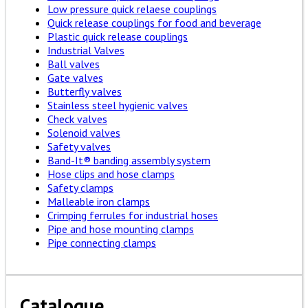
Low pressure quick relaese couplings
Quick release couplings for food and beverage
Plastic quick release couplings
Industrial Valves
Ball valves
Gate valves
Butterfly valves
Stainless steel hygienic valves
Check valves
Solenoid valves
Safety valves
Band-It® banding assembly system
Hose clips and hose clamps
Safety clamps
Malleable iron clamps
Crimping ferrules for industrial hoses
Pipe and hose mounting clamps
Pipe connecting clamps
Catalogue