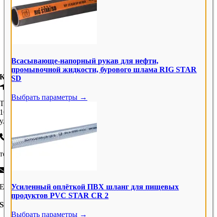
Чистка и мытьё
224
Пневматика
543
Устройства и аксессуары
262
Всасывающе-напорный рукав для нефти,
Промышленная химия
32
промывочной жидкости, бурового шлама RIG STAR
КОНТАКТЫ
SD
Выбрать параметры →
ТОО Tubes International Kazachstan
100000 Караганда
ул. Резника 16
тел.:
+7 7212 90 93 95
Усиленный оплёткой ПВХ шланг для пищевых
Email:
karaganda@tubes-international.com
продуктов PVC STAR CR 2
SOCIAL MEDIA
Выбрать параметры →