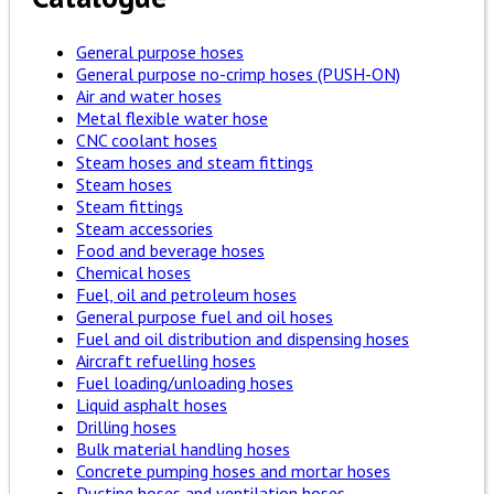
General purpose hoses
General purpose no-crimp hoses (PUSH-ON)
Air and water hoses
Metal flexible water hose
CNC coolant hoses
Steam hoses and steam fittings
Steam hoses
Steam fittings
Steam accessories
Food and beverage hoses
Chemical hoses
Fuel, oil and petroleum hoses
General purpose fuel and oil hoses
Fuel and oil distribution and dispensing hoses
Aircraft refuelling hoses
Fuel loading/unloading hoses
Liquid asphalt hoses
Drilling hoses
Bulk material handling hoses
Concrete pumping hoses and mortar hoses
Ducting hoses and ventilation hoses