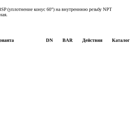
BSP (уплотнение конус 60°) на внутреннюю резьбу NPT
ная.
рианта
DN
BAR
Действия
Каталог