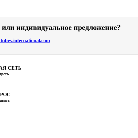
и или индивидуальное предложение?
ubes-international.com
АЯ СЕТЬ
треть
ПРОС
авить