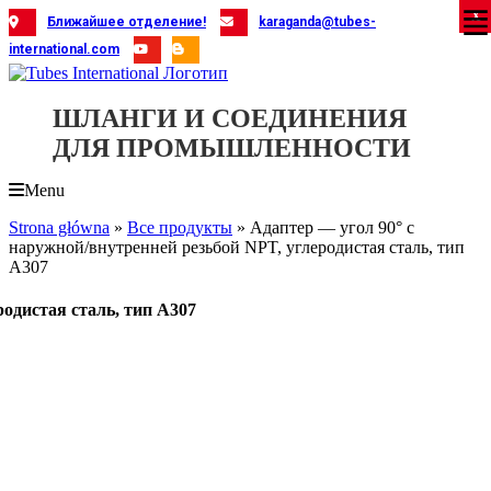
Skip
X
X
X
X
X
X
X
X
X
X
X
X
X
X
X
X
X
X
X
Ближайшее отделение!
karaganda@tubes-
to
international.com
content
ШЛАНГИ И СОЕДИНЕНИЯ
ДЛЯ ПРОМЫШЛЕННОСТИ
Menu
Strona główna
»
Все продукты
»
Адаптер — угол 90° с
наружной/внутренней резьбой NPT, углеродистая сталь, тип
A307
родистая сталь, тип A307