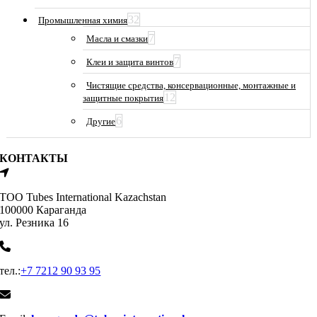
32
Промышленная химия
7
Масла и смазки
7
Клеи и защита винтов
Чистящие средства, консервационные, монтажные и
12
защитные покрытия
6
Другие
КОНТАКТЫ
ТОО Tubes International Kazachstan
100000 Караганда
ул. Резника 16
тел.:
+7 7212 90 93 95