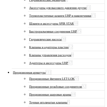
11
Аксессуары для высокого давления другие
15
Термопластичные шланги UHP и наконечники
10
Шланги и аксессуары SPIR STAR
25
Быстроразъемные соединения UHP
20
Гидравлические насосы
12
Клапаны и адаптеры пластин
9
Клапаны управления расходом
37
Адаптеры и аксессуары UHP
111
Прецизионная арматура
55
Прецизионные фитинги LET-LOK
32
Прецизионные резьбовые соединители
18
Прецизионные шаровые краны
5
Точные игольчатые клапаны