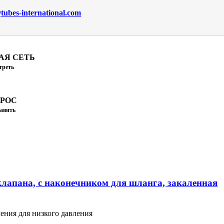
ubes-international.com
АЯ СЕТЬ
треть
ПРОС
авить
клапана, с наконечником для шланга, закаленная
ения для низкого давления