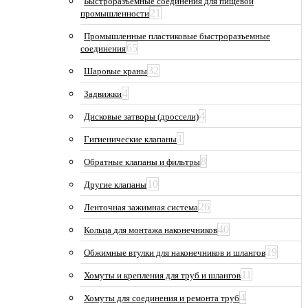
Быстроразъемные соединения для пищевой
21
промышленности
Промышленные пластиковые быстроразъемные
65
соединения
32
Шаровые краны
4
Задвижки
4
Дисковые затворы (дроссели)
1
Гигиенические клапаны
8
Обратные клапаны и фильтры
10
Другие клапаны
26
Ленточная зажимная система
40
Кольца для монтажа наконечников
19
Обжимные втулки для наконечников и шлангов
11
Хомуты и крепления для труб и шлангов
4
Хомуты для соединения и ремонта труб