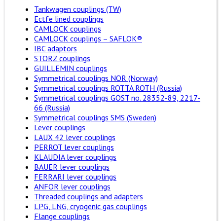
Tankwagen couplings (TW)
Ectfe lined couplings
CAMLOCK couplings
CAMLOCK couplings – SAFLOK®
IBC adaptors
STORZ couplings
GUILLEMIN couplings
Symmetrical couplings NOR (Norway)
Symmetrical couplings ROTTA ROTH (Russia)
Symmetrical couplings GOST no. 28352-89, 2217-
66 (Russia)
Symmetrical couplings SMS (Sweden)
Lever couplings
LAUX 42 lever couplings
PERROT lever couplings
KLAUDIA lever couplings
BAUER lever couplings
FERRARI lever couplings
ANFOR lever couplings
Threaded couplings and adapters
LPG, LNG, cryogenic gas couplings
Flange couplings