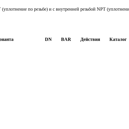
(уплотнение по резьбе) и с внутренней резьбой NPT (уплотнен
рианта
DN
BAR
Действия
Каталог