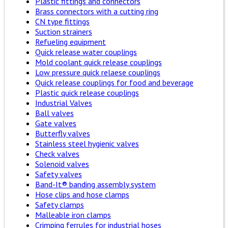
Plastic fittings and connectors
Brass connectors with a cutting ring
CN type fittings
Suction strainers
Refueling equipment
Quick release water couplings
Mold coolant quick release couplings
Low pressure quick relaese couplings
Quick release couplings for food and beverage
Plastic quick release couplings
Industrial Valves
Ball valves
Gate valves
Butterfly valves
Stainless steel hygienic valves
Check valves
Solenoid valves
Safety valves
Band-It® banding assembly system
Hose clips and hose clamps
Safety clamps
Malleable iron clamps
Crimping ferrules for industrial hoses