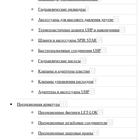
2
Гидравлические цилиндры
11
Аксессуары для высокого давления другие
15
Термопластичные шланги UHP и наконечники
10
Шланги и аксессуары SPIR STAR
25
Быстроразъемные соединения UHP
20
Гидравлические насосы
12
Клапаны и адаптеры пластин
9
Клапаны управления расходом
37
Адаптеры и аксессуары UHP
111
Прецизионная арматура
55
Прецизионные фитинги LET-LOK
32
Прецизионные резьбовые соединители
18
Прецизионные шаровые краны