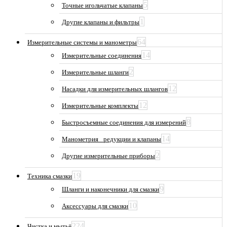
5
Точные игольчатые клапаны
1
Другие клапаны и фильтры
64
Измерительные системы и манометры
14
Измерительные соединения
2
Измерительные шланги
12
Насадки для измерительных шлангов
12
Измерительные комплекты
8
Быстросъемные соединения для измерений
14
Манометрия_ редукции и клапаны
2
Другие измерительные приборы
19
Техника смазки
9
Шланги и наконечники для смазки
10
Аксессуары для смазки
224
Чистка и мытьё