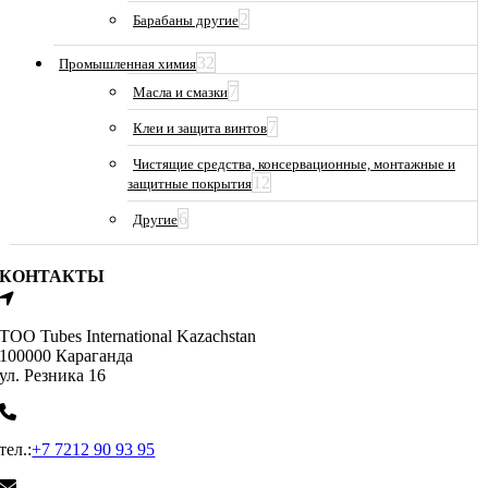
2
Барабаны другие
32
Промышленная химия
7
Масла и смазки
7
Клеи и защита винтов
Чистящие средства, консервационные, монтажные и
12
защитные покрытия
6
Другие
КОНТАКТЫ
ТОО Tubes International Kazachstan
100000 Караганда
ул. Резника 16
тел.:
+7 7212 90 93 95