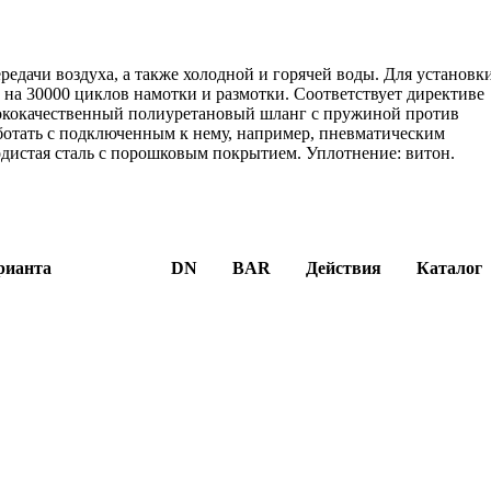
редачи воздуха, а также холодной и горячей воды. Для установк
на 30000 циклов намотки и размотки. Соответствует директиве
сококачественный полиуретановый шланг с пружиной против
отать с подключенным к нему, например, пневматическим
одистая сталь с порошковым покрытием. Уплотнение: витон.
рианта
DN
BAR
Действия
Каталог