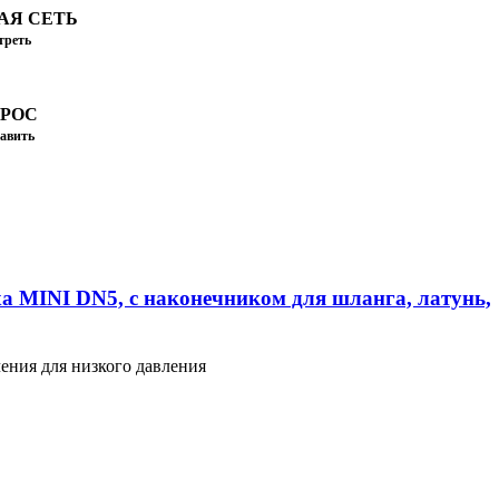
АЯ СЕТЬ
треть
ПРОС
авить
а MINI DN5, с наконечником для шланга, латунь,
ения для низкого давления