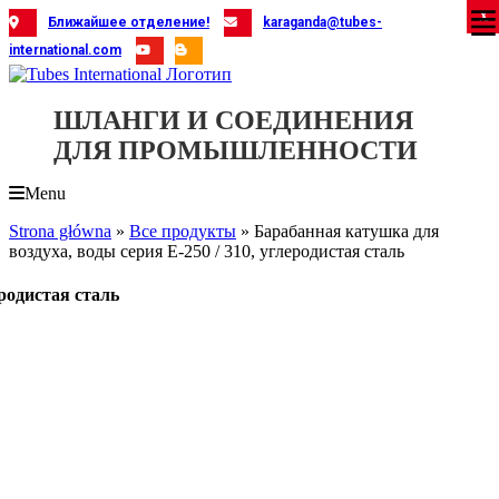
Skip
X
X
X
X
X
X
X
X
X
X
X
X
X
X
X
X
X
X
X
Ближайшее отделение!
karaganda@tubes-
to
international.com
content
ШЛАНГИ И СОЕДИНЕНИЯ
ДЛЯ ПРОМЫШЛЕННОСТИ
Menu
Strona główna
»
Все продукты
»
Барабанная катушка для
воздуха, воды серия E-250 / 310, углеродистая сталь
еродистая сталь