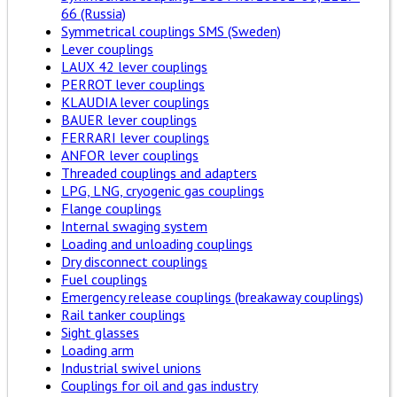
66 (Russia)
Symmetrical couplings SMS (Sweden)
Lever couplings
LAUX 42 lever couplings
PERROT lever couplings
KLAUDIA lever couplings
BAUER lever couplings
FERRARI lever couplings
ANFOR lever couplings
Threaded couplings and adapters
LPG, LNG, cryogenic gas couplings
Flange couplings
Internal swaging system
Loading and unloading couplings
Dry disconnect couplings
Fuel couplings
Emergency release couplings (breakaway couplings)
Rail tanker couplings
Sight glasses
Loading arm
Industrial swivel unions
Couplings for oil and gas industry