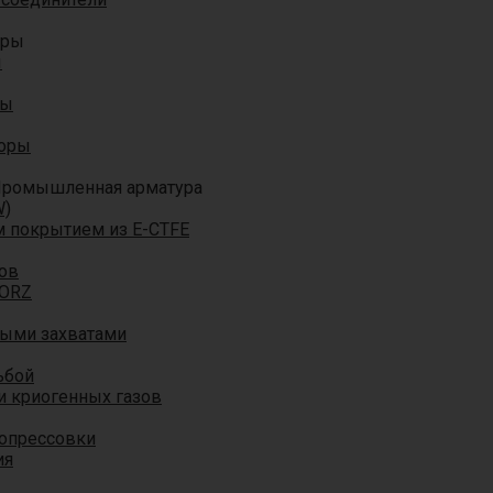
оры
ы
ры
торы
ромышленная арматура
W)
м покрытием из E-CTFE
ов
TORZ
ными захватами
ьбой
и криогенных газов
 опрессовки
ия