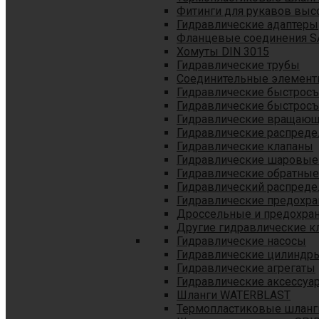
Фитинги для рукавов выс
Гидравлические адаптеры
Фланцевые соединения S
Хомуты DIN 3015
Гидравлические трубы
Соединительные элементы
Гидравлические быстрос
Гидравлические быстрос
Гидравлические вращающ
Гидравлические распреде
Гидравлические клапаны
Гидравлические шаровые
Гидравлические обратные
Гидравлический распреде
Гидравлические предохр
Дроссельные и предохра
Другие гидравлические к
Гидравлические насосы
Гидравлические цилиндр
Гидравлические агрегаты
Гидравлические аксессуа
Шланги WATERBLAST
Термопластиковые шланг