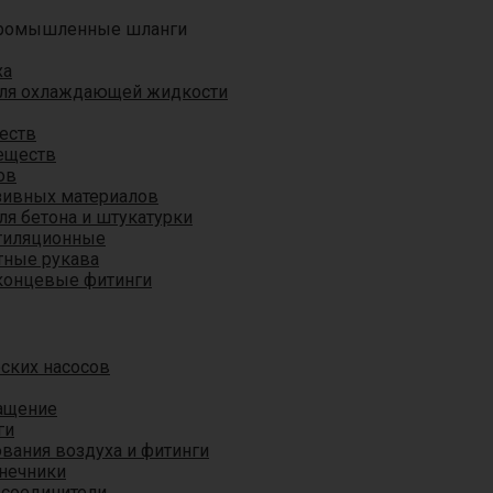
ромышленные шланги
ха
для охлаждающей жидкости
еств
еществ
ов
азивных материалов
я бетона и штукатурки
тиляционные
ные рукава
концевые фитинги
ских насосов
ащение
ги
вания воздуха и фитинги
нечники
 соединители