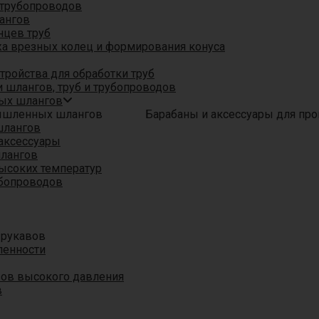
трубопроводов
ангов
нцев труб
а врезных колец и формирования конуса
ройства для обработки труб
 шлангов, труб и трубопроводов
ых шлангов
Барабаны и аксессуары для п
шлангов
аксессуары
шлангов
ысоких температур
убопроводов
 рукавов
ленности
вов высокого давления
в