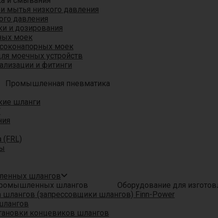
ка и смывания
 и мытья низкого давления
ого давления
ки и дозирования
ных моек
ысоконапорных моек
для моечных устройств
ализации и фитинги
Промышленная пневматика
кие шланги
T
ния
 (FRL)
ры
шленных шлангов
Оборудование для изгото
шлангов (запрессовщики шлангов) Finn-Power
шлангов
тановки концевиков шлангов