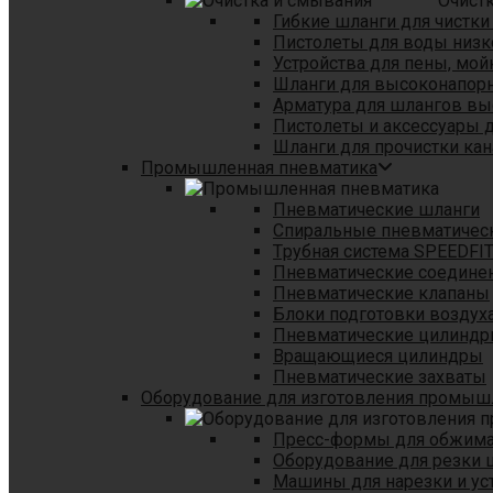
Очист
Гибкие шланги для чистки
Пистолеты для воды низк
Устройства для пены, мой
Шланги для высоконапор
Арматура для шлангов в
Пистолеты и аксессуары 
Шланги для прочистки кан
Промышленная пневматика
Пневматические шланги
Спиральные пневматичес
Tрубная система SPEEDFI
Пневматические соедине
Пневматические клапаны
Блоки подготовки воздуха
Пневматические цилинд
Вращающиеся цилиндры
Пневматические захваты
Оборудование для изготовления промы
Пресс-формы для обжима 
Оборудование для резки 
Машины для нарезки и ус