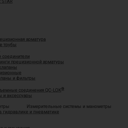
R STAR
ецизионная арматура
е трубы
®
 соединители
тинги прецизионной арматуры
клапаны
цизионные
апаны и фильтры
®
ъемные соединения QC-LOK
 и аксессуары
Измерительные системы и манометры
 гидравлике и пневматике