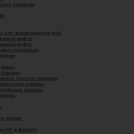
окого давления
AE
 для гидравлических труб
ъемные муфты
ъемные муфты
иеся соединения
лители
 краны
 клапаны
литель плитного монтажа
анительные клапаны
нительные клапаны
лапаны
ы
ры прочие
и UHP и фитинги