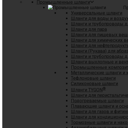
Промышленные шланги
П
Универсальные шланги
Шланги для воды и возду
Шланги и трубопроводы 
Шланги для пара
Шланги для пищевых вещ
Шланги для химических в
Шланги для нефтепродукт
Шланги (Рукава) для абр
Шланги и трубопроводы дл
Шланги выхлопные и вен
Промышленные композит
Металлические шланги и 
Тефлоновые шланги
Силиконовые шланги
®
Шланги TYGON
Шланги для перистальтиче
Подогреваемые шланги
Плавающие шланги и осн
Шланги для газов и фитин
Шланги для кондициониро
Тормозные шланги и нако
Автомобильные шланги и