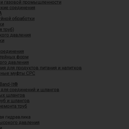
 и газовой промышленности
кие соединения
A
уйной обработки
ки
я труб)
кого давления
ки
соединения
итейных форм
ого давления
я для продуктов питания и напитков
мные муфты CPC
Band-It®
для соединений и шлангов
ых шлангов
уб и шлангов
ремонта труб
ая гидравлика
ысокого давления
и