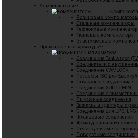
Компенсаторы
Компенсат
Резиновые компенсатор
Стальные компенсаторы
Тефлоновые компенсато
Тканевые компенсаторы
Эластомерные компенса
Промышленная арматура
П
Соединения Tankwagen (T
Соединители с внутренни
Соединение CAMLOCK
Разъемы IBC для Еврокуб
Пожарные соединения S
Соединения GUILLEMIN
Соединения с симметрич
Рычажные соединения
Зажимы и адаптеры с рез
Соединения для LPG, LNG 
Фланцевые соединения
Арматура для внутренней
Перегрузочные соединен
Поворотные соединения