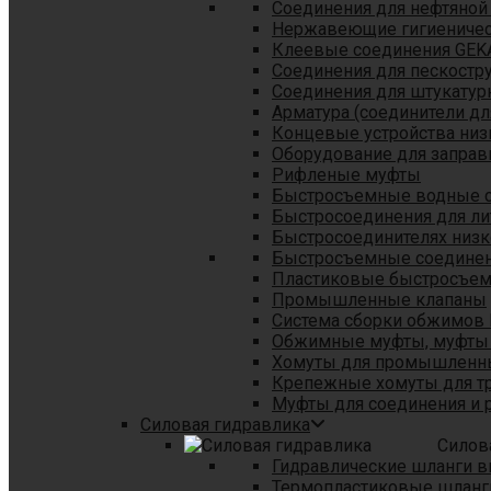
Соединения для нефтяной
Нержавеющие гигиеничес
Клеевые соединения GEK
Соединения для пескостр
Cоединения для штукатур
Арматура (соединители дл
Концевые устройства низ
Оборудование для заправ
Рифленые муфты
Быстросъемные водные 
Быстросоединения для л
Быстросоединителях низк
Быстросъемные соединени
Пластиковые быстросъе
Промышленные клапаны
Система сборки обжимов 
Обжимные муфты, муфты 
Хомуты для промышленн
Крепежные хомуты для тр
Муфты для соединения и 
Силовая гидравлика
Силов
Гидравлические шланги в
Термопластиковые шланг