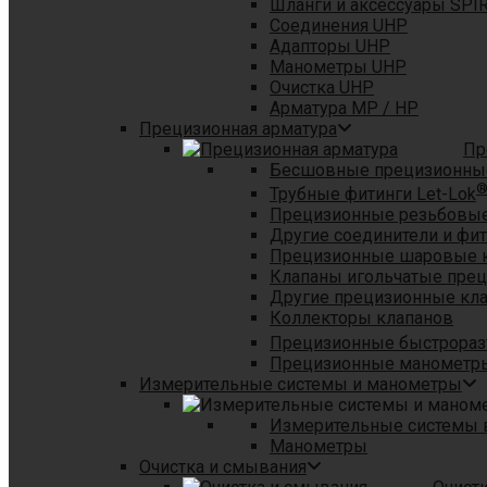
Шланги и аксессуары SPI
Соединения UHP
Адапторы UHP
Манометры UHP
Очистка UHP
Арматура MP / HP
Прецизионная арматура
Пр
Бесшовные прецизионны
Трубные фитинги Let-Lok
Прецизионные резьбовые
Другие соединители и фи
Прецизионные шаровые 
Клапаны игольчатые пре
Другие прецизионные кл
Коллекторы клапанов
Прецизионные быстрораз
Прецизионные манометры
Измерительные системы и манометры
Измерительные системы в
Манометры
Очистка и смывания