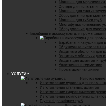
Машины для маркировки 
Стенды для испытания шл
Машины для снятия заусе
Оборудование для монтаж
Машины для гибки труб
Многофункциональные уст
Оборудование для очистки
Барабаны и аксессуары для промышленн
Барабаны и катушки для 
Обдувочные пистолеты и 
Защитные оболочки для 
Защитные оболочки для в
Защита для шлангов и тр
Уплотнения и герметики
Промышленная химия
УСЛУГИ
Изготовление
Изготовление рукавов для промыш
Изготовление стальных шлангов
Изготовление гидравлических рука
Изготовление композитных шланго
Гнуття гідравлічних труб
Другие услуги