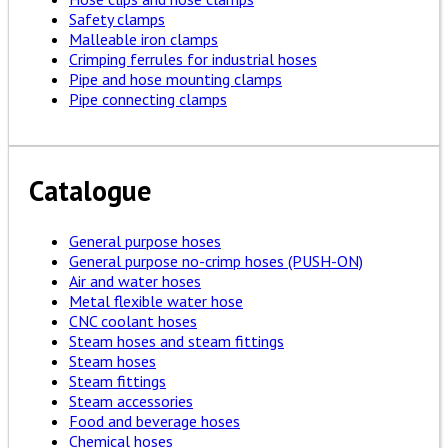
Safety clamps
Malleable iron clamps
Crimping ferrules for industrial hoses
Pipe and hose mounting clamps
Pipe connecting clamps
Catalogue
General purpose hoses
General purpose no-crimp hoses (PUSH-ON)
Air and water hoses
Metal flexible water hose
CNC coolant hoses
Steam hoses and steam fittings
Steam hoses
Steam fittings
Steam accessories
Food and beverage hoses
Chemical hoses