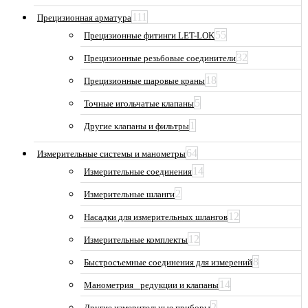
111
Прецизионная арматура
55
Прецизионные фитинги LET-LOK
32
Прецизионные резьбовые соединители
18
Прецизионные шаровые краны
5
Точные игольчатые клапаны
1
Другие клапаны и фильтры
64
Измерительные системы и манометры
14
Измерительные соединения
2
Измерительные шланги
12
Насадки для измерительных шлангов
12
Измерительные комплекты
8
Быстросъемные соединения для измерений
14
Манометрия_ редукции и клапаны
2
Другие измерительные приборы