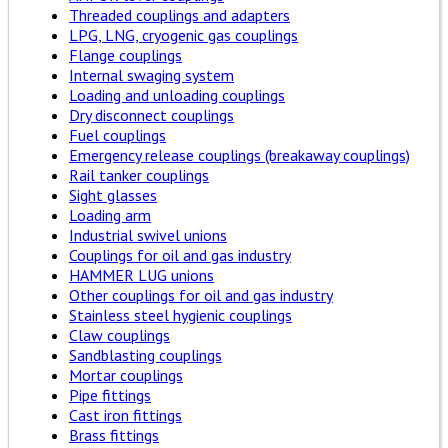
Threaded couplings and adapters
LPG, LNG, cryogenic gas couplings
Flange couplings
Internal swaging system
Loading and unloading couplings
Dry disconnect couplings
Fuel couplings
Emergency release couplings (breakaway couplings)
Rail tanker couplings
Sight glasses
Loading arm
Industrial swivel unions
Couplings for oil and gas industry
HAMMER LUG unions
Other couplings for oil and gas industry
Stainless steel hygienic couplings
Claw couplings
Sandblasting couplings
Mortar couplings
Pipe fittings
Cast iron fittings
Brass fittings