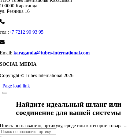
ТОО Tubes International Kazachstan
100000 Караганда
ул. Резника 16
тел.:
+7 7212 90 93 95
Email:
karaganda@tubes-international.com
SOCIAL MEDIA
Copyright © Tubes International
2026
Page load link
Найдите идеальный шланг или
соединение для вашей системы
Поиск по названию, артикулу, среде или категории товара ...