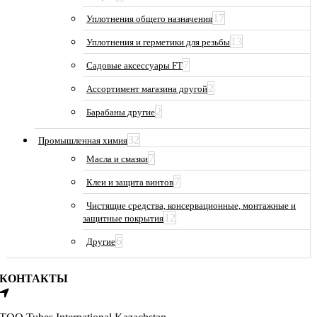
17
Уплотнения общего назначения
13
Уплотнения и герметики для резьбы
7
Садовые аксессуары FT
2
Ассортимент магазина другой
2
Барабаны другие
32
Промышленная химия
7
Масла и смазки
7
Клеи и защита винтов
Чистящие средства, консервационные, монтажные и
12
защитные покрытия
6
Другие
КОНТАКТЫ