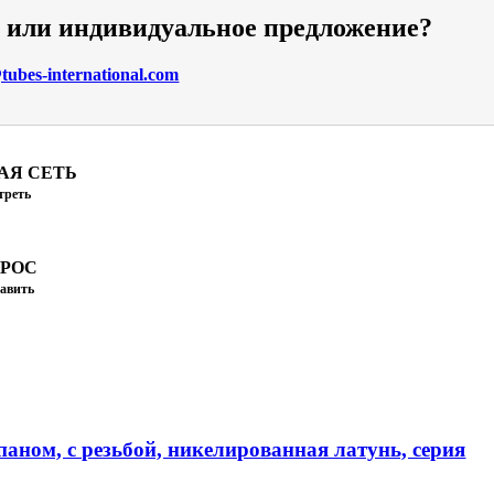
и или индивидуальное предложение?
ubes-international.com
АЯ СЕТЬ
треть
ПРОС
авить
аном, с резьбой, никелированная латунь, серия