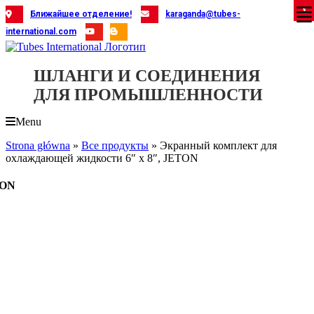
Skip
X
X
X
X
X
X
X
X
X
X
X
X
X
X
X
X
X
X
X
Ближайшее отделение!
karaganda@tubes-
to
international.com
content
ШЛАНГИ И СОЕДИНЕНИЯ
ДЛЯ ПРОМЫШЛЕННОСТИ
Menu
Strona główna
»
Все продукты
»
Экранный комплект для
охлаждающей жидкости 6″ x 8″, JETON
TON