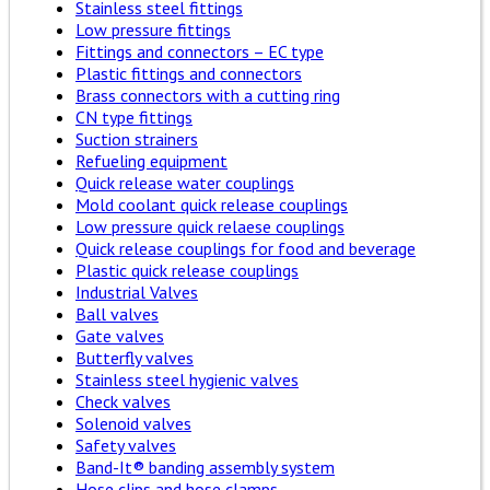
Stainless steel fittings
Low pressure fittings
Fittings and connectors – EC type
Plastic fittings and connectors
Brass connectors with a cutting ring
CN type fittings
Suction strainers
Refueling equipment
Quick release water couplings
Mold coolant quick release couplings
Low pressure quick relaese couplings
Quick release couplings for food and beverage
Plastic quick release couplings
Industrial Valves
Ball valves
Gate valves
Butterfly valves
Stainless steel hygienic valves
Check valves
Solenoid valves
Safety valves
Band-It® banding assembly system
Hose clips and hose clamps