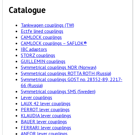
Catalogue
Tankwagen couplings (TW)
Ectfe lined couplings
CAMLOCK couplings
CAMLOCK couplings – SAFLOK®
IBC adaptors
STORZ couplings
GUILLEMIN couplings
Symmetrical couplings NOR (Norway)
Symmetrical couplings ROTTA ROTH (Russia)
Symmetrical couplings GOST no. 28352-89, 2217-
66 (Russia)
Symmetrical couplings SMS (Sweden)
Lever couplings
LAUX 42 lever couplings
PERROT lever couplings
KLAUDIA lever couplings
BAUER lever couplings
FERRARI lever couplings
ANFOR lever couplings