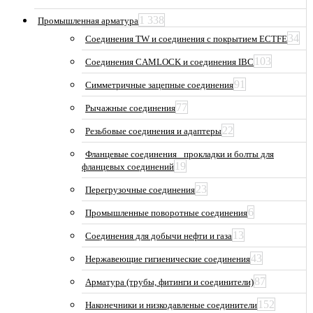
1 338
Промышленная арматура
34
Соединения TW и соединения с покрытием ECTFE
103
Соединения CAMLOCK и соединения IBC
91
Симметричные зацепные соединения
77
Рычажные соединения
22
Резьбовые соединения и адаптеры
Фланцевые соединения_ прокладки и болты для
19
фланцевых соединений
23
Перегрузочные соединения
6
Промышленные поворотные соединения
13
Соединения для добычи нефти и газа
43
Нержавеющие гигиенические соединения
87
Арматура (трубы, фитинги и соединители)
152
Наконечники и низкодавленые соединители