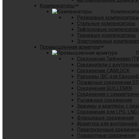
Компенсаторы
Компенсат
Резиновые компенсатор
Стальные компенсаторы
Тефлоновые компенсато
Тканевые компенсаторы
Эластомерные компенса
Промышленная арматура
П
Соединения Tankwagen (T
Соединители с внутренни
Соединение CAMLOCK
Разъемы IBC для Еврокуб
Пожарные соединения S
Соединения GUILLEMIN
Соединения с симметрич
Рычажные соединения
Зажимы и адаптеры с рез
Соединения для LPG, LNG 
Фланцевые соединения
Арматура для внутренней
Перегрузочные соединен
Поворотные соединения