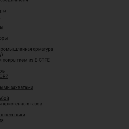
оры
ы
ры
торы
ромышленная арматура
W)
м покрытием из E-CTFE
ов
TORZ
ными захватами
ьбой
и криогенных газов
 опрессовки
ия