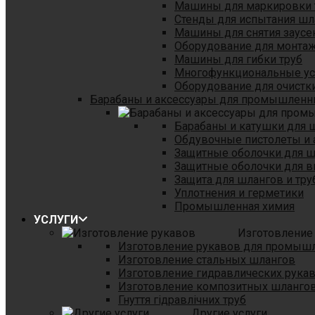
Машины для маркировки 
Стенды для испытания шл
Машины для снятия заусе
Оборудование для монтаж
Машины для гибки труб
Многофункциональные уст
Оборудование для очистки
Барабаны и аксессуары для промышленн
Барабаны и катушки для 
Обдувочные пистолеты и 
Защитные оболочки для 
Защитные оболочки для в
Защита для шлангов и тр
Уплотнения и герметики
Промышленная химия
УСЛУГИ
Изготовление
Изготовление рукавов для промыш
Изготовление стальных шлангов
Изготовление гидравлических рука
Изготовление композитных шланго
Гнуття гідравлічних труб
Другие услуги