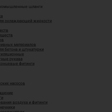
ромышленные шланги
ха
для охлаждающей жидкости
еств
еществ
ов
азивных материалов
я бетона и штукатурки
тиляционные
ные рукава
концевые фитинги
ских насосов
ащение
ги
вания воздуха и фитинги
нечники
 соединители