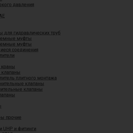
окого давления
AE
 для гидравлических труб
ъемные муфты
ъемные муфты
иеся соединения
лители
 краны
 клапаны
литель плитного монтажа
анительные клапаны
нительные клапаны
лапаны
ы
ры прочие
и UHP и фитинги