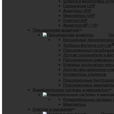
Шланги и аксессуары SPI
Соединения UHP
Адапторы UHP
Манометры UHP
Очистка UHP
Арматура MP / HP
Прецизионная арматура
Пр
Бесшовные прецизионны
Трубные фитинги Let-Lok
Прецизионные резьбовые
Другие соединители и фи
Прецизионные шаровые 
Клапаны игольчатые пре
Другие прецизионные кл
Коллекторы клапанов
Прецизионные быстрораз
Прецизионные манометры
Измерительные системы и манометры
Измерительные системы в
Манометры
Очистка и смывания