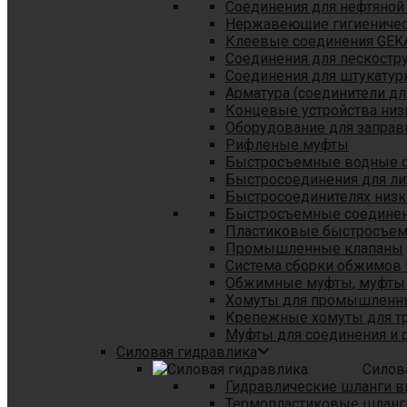
Соединения для нефтяной
Нержавеющие гигиеничес
Клеевые соединения GEK
Соединения для пескостр
Cоединения для штукатур
Арматура (соединители дл
Концевые устройства низ
Оборудование для заправ
Рифленые муфты
Быстросъемные водные 
Быстросоединения для л
Быстросоединителях низк
Быстросъемные соединени
Пластиковые быстросъе
Промышленные клапаны
Система сборки обжимов 
Обжимные муфты, муфты 
Хомуты для промышленн
Крепежные хомуты для тр
Муфты для соединения и 
Силовая гидравлика
Силов
Гидравлические шланги в
Термопластиковые шланг