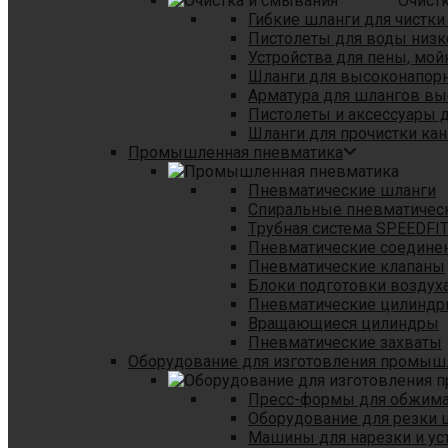
Очист
Гибкие шланги для чистки
Пистолеты для воды низк
Устройства для пены, мой
Шланги для высоконапор
Арматура для шлангов в
Пистолеты и аксессуары 
Шланги для прочистки кан
Промышленная пневматика
Пневматические шланги
Спиральные пневматичес
Tрубная система SPEEDFI
Пневматические соедине
Пневматические клапаны
Блоки подготовки воздуха
Пневматические цилинд
Вращающиеся цилиндры
Пневматические захваты
Оборудование для изготовления промы
Пресс-формы для обжима 
Оборудование для резки 
Машины для нарезки и ус