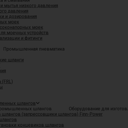
ка и смывания
 и мытья низкого давления
ого давления
ки и дозирования
ных моек
ысоконапорных моек
для моечных устройств
ализации и фитинги
Промышленная пневматика
кие шланги
T
ния
 (FRL)
ры
шленных шлангов
Оборудование для изгото
шлангов (запрессовщики шлангов) Finn-Power
шлангов
тановки концевиков шлангов