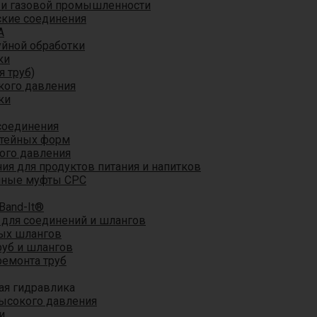
 и газовой промышленности
кие соединения
A
уйной обработки
ки
я труб)
кого давления
ки
соединения
итейных форм
ого давления
я для продуктов питания и напитков
мные муфты CPC
Band-It®
для соединений и шлангов
ых шлангов
уб и шлангов
ремонта труб
ая гидравлика
ысокого давления
и