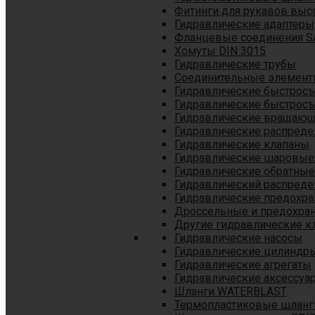
Фитинги для рукавов выс
Гидравлические адаптеры
Фланцевые соединения S
Хомуты DIN 3015
Гидравлические трубы
Соединительные элементы
Гидравлические быстрос
Гидравлические быстрос
Гидравлические вращающ
Гидравлические распреде
Гидравлические клапаны
Гидравлические шаровые
Гидравлические обратные
Гидравлический распреде
Гидравлические предохр
Дроссельные и предохра
Другие гидравлические к
Гидравлические насосы
Гидравлические цилиндр
Гидравлические агрегаты
Гидравлические аксессуа
Шланги WATERBLAST
Термопластиковые шланг