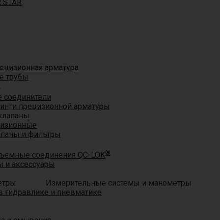
R STAR
ецизионная арматура
е трубы
®
 соединители
тинги прецизионной арматуры
клапаны
цизионные
апаны и фильтры
®
ъемные соединения QC-LOK
 и аксессуары
Измерительные системы и манометры
 гидравлике и пневматике