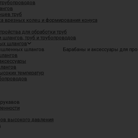
трубопроводов
ангов
нцев труб
а врезных колец и формирования конуса
ройства для обработки труб
 шлангов, труб и трубопроводов
ых шлангов
Барабаны и аксессуары для п
шлангов
аксессуары
шлангов
ысоких температур
убопроводов
 рукавов
ленности
вов высокого давления
в