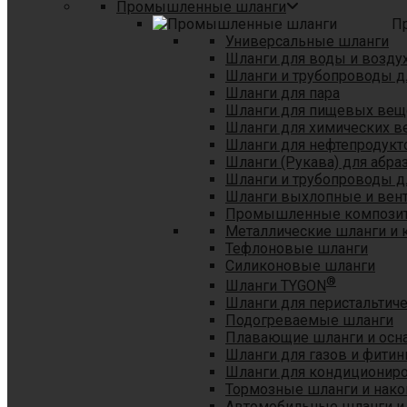
Промышленные шланги
П
Универсальные шланги
Шланги для воды и возду
Шланги и трубопроводы 
Шланги для пара
Шланги для пищевых вещ
Шланги для химических в
Шланги для нефтепродукт
Шланги (Рукава) для абр
Шланги и трубопроводы дл
Шланги выхлопные и вен
Промышленные композит
Металлические шланги и 
Тефлоновые шланги
Силиконовые шланги
®
Шланги TYGON
Шланги для перистальтиче
Подогреваемые шланги
Плавающие шланги и осн
Шланги для газов и фитин
Шланги для кондициониро
Тормозные шланги и нако
Автомобильные шланги и