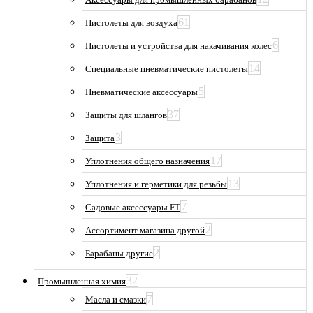
61
Пистолеты для воздуха
6
Пистолеты и устройства для накачивания колес
14
Специальные пневматические пистолеты
5
Пневматические аксессуары
37
Защиты для шлангов
3
Защита
17
Уплотнения общего назначения
13
Уплотнения и герметики для резьбы
7
Садовые аксессуары FT
2
Ассортимент магазина другой
2
Барабаны другие
32
Промышленная химия
7
Масла и смазки