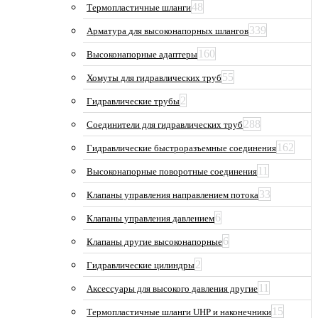
48
Термопластичные шланги
339
Арматура для высоконапорных шлангов
160
Высоконапорные адаптеры
55
Хомуты для гидравлических труб
2
Гидравлические трубы
288
Соединители для гидравлических труб
162
Гидравлические быстроразъемные соединения
11
Высоконапорные поворотные соединения
33
Клапаны управления направлением потока
6
Клапаны управления давлением
6
Клапаны другие высоконапорные
2
Гидравлические цилиндры
11
Аксессуары для высокого давления другие
15
Термопластичные шланги UHP и наконечники