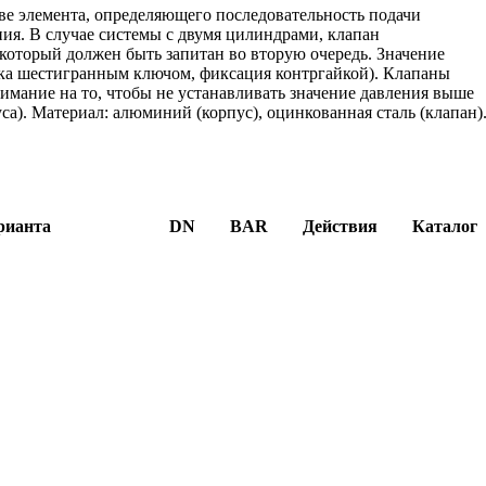
ве элемента, определяющего последовательность подачи
ия. В случае системы с двумя цилиндрами, клапан
 который должен быть запитан во вторую очередь. Значение
вка шестигранным ключом, фиксация контргайкой). Клапаны
мание на то, чтобы не устанавливать значение давления выше
са). Материал: алюминий (корпус), оцинкованная сталь (клапан)
рианта
DN
BAR
Действия
Каталог