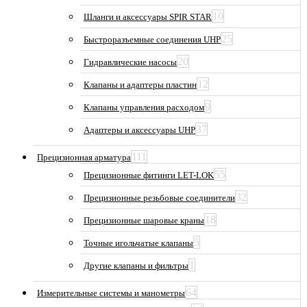
10
Шланги и аксессуары SPIR STAR
25
Быстроразъемные соединения UHP
20
Гидравлические насосы
12
Клапаны и адаптеры пластин
9
Клапаны управления расходом
37
Адаптеры и аксессуары UHP
111
Прецизионная арматура
55
Прецизионные фитинги LET-LOK
32
Прецизионные резьбовые соединители
18
Прецизионные шаровые краны
5
Точные игольчатые клапаны
1
Другие клапаны и фильтры
64
Измерительные системы и манометры