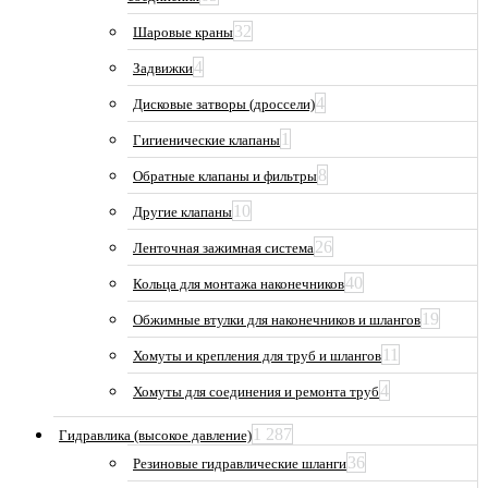
32
Шаровые краны
4
Задвижки
4
Дисковые затворы (дроссели)
1
Гигиенические клапаны
8
Обратные клапаны и фильтры
10
Другие клапаны
26
Ленточная зажимная система
40
Кольца для монтажа наконечников
19
Обжимные втулки для наконечников и шлангов
11
Хомуты и крепления для труб и шлангов
4
Хомуты для соединения и ремонта труб
1 287
Гидравлика (высокое давление)
36
Резиновые гидравлические шланги