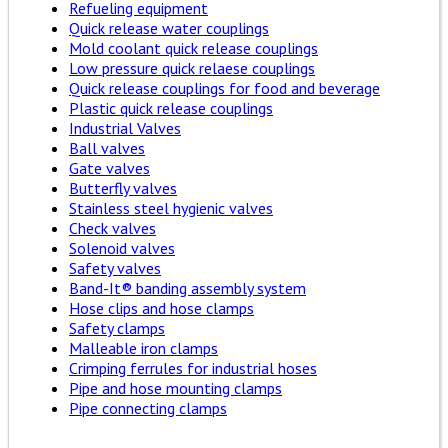
Refueling equipment
Quick release water couplings
Mold coolant quick release couplings
Low pressure quick relaese couplings
Quick release couplings for food and beverage
Plastic quick release couplings
Industrial Valves
Ball valves
Gate valves
Butterfly valves
Stainless steel hygienic valves
Check valves
Solenoid valves
Safety valves
Band-It® banding assembly system
Hose clips and hose clamps
Safety clamps
Malleable iron clamps
Crimping ferrules for industrial hoses
Pipe and hose mounting clamps
Pipe connecting clamps