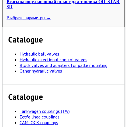
Всасывающе-напорный шланг для топлива OIL STAR
SD
Выбрать параметры →
Catalogue
Hydraulic ball valves
Hydraulic directional control valves
Block valves and adapters for palte mounting
Other hydraulic valves
Catalogue
Tankwagen couplings (TW)
Ectfe lined couplings
CAMLOCK couplings