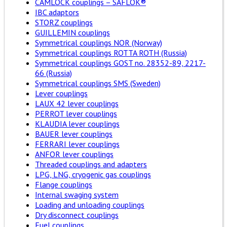
CAMLOCK couplings – SAFLOK®
IBC adaptors
STORZ couplings
GUILLEMIN couplings
Symmetrical couplings NOR (Norway)
Symmetrical couplings ROTTA ROTH (Russia)
Symmetrical couplings GOST no. 28352-89, 2217-
66 (Russia)
Symmetrical couplings SMS (Sweden)
Lever couplings
LAUX 42 lever couplings
PERROT lever couplings
KLAUDIA lever couplings
BAUER lever couplings
FERRARI lever couplings
ANFOR lever couplings
Threaded couplings and adapters
LPG, LNG, cryogenic gas couplings
Flange couplings
Internal swaging system
Loading and unloading couplings
Dry disconnect couplings
Fuel couplings