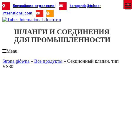
Skip
X
X
X
X
X
X
X
X
X
X
X
X
X
X
X
X
X
X
X
Ближайшее отделение!
karaganda@tubes-
to
international.com
content
ШЛАНГИ И СОЕДИНЕНИЯ
ДЛЯ ПРОМЫШЛЕННОСТИ
Menu
Strona główna
»
Все продукты
»
Секционный клапан, тип
VS30