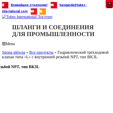
Skip
X
X
X
X
X
X
X
X
X
X
X
X
X
X
X
X
X
X
X
Ближайшее отделение!
karaganda@tubes-
to
international.com
content
ШЛАНГИ И СОЕДИНЕНИЯ
ДЛЯ ПРОМЫШЛЕННОСТИ
Menu
Strona główna
»
Все продукты
»
Гидравлический трёхходовой
клапан типа «L» с внутренней резьбой NPT, тип BK3L
езьбой NPT, тип BK3L