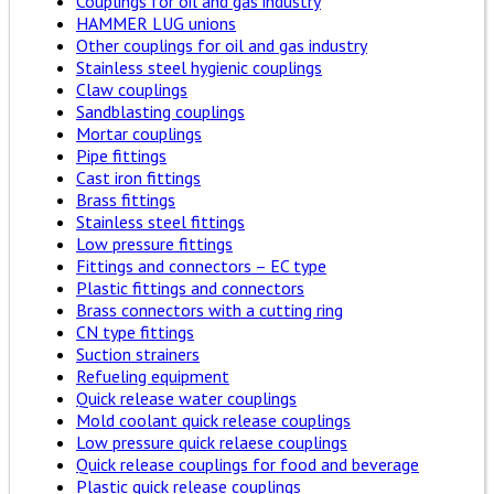
Couplings for oil and gas industry
HAMMER LUG unions
Other couplings for oil and gas industry
Stainless steel hygienic couplings
Claw couplings
Sandblasting couplings
Mortar couplings
Pipe fittings
Cast iron fittings
Brass fittings
Stainless steel fittings
Low pressure fittings
Fittings and connectors – EC type
Plastic fittings and connectors
Brass connectors with a cutting ring
CN type fittings
Suction strainers
Refueling equipment
Quick release water couplings
Mold coolant quick release couplings
Low pressure quick relaese couplings
Quick release couplings for food and beverage
Plastic quick release couplings