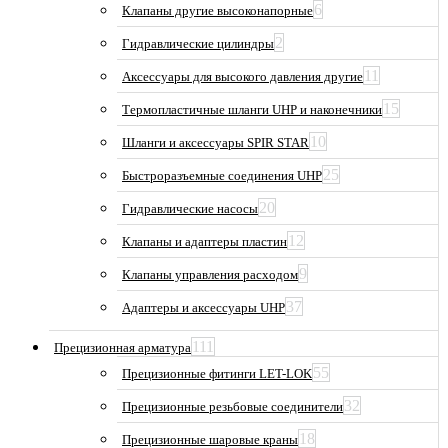
6
Клапаны другие высоконапорные
2
Гидравлические цилиндры
11
Аксессуары для высокого давления другие
15
Термопластичные шланги UHP и наконечники
10
Шланги и аксессуары SPIR STAR
25
Быстроразъемные соединения UHP
20
Гидравлические насосы
12
Клапаны и адаптеры пластин
9
Клапаны управления расходом
37
Адаптеры и аксессуары UHP
111
Прецизионная арматура
55
Прецизионные фитинги LET-LOK
32
Прецизионные резьбовые соединители
18
Прецизионные шаровые краны