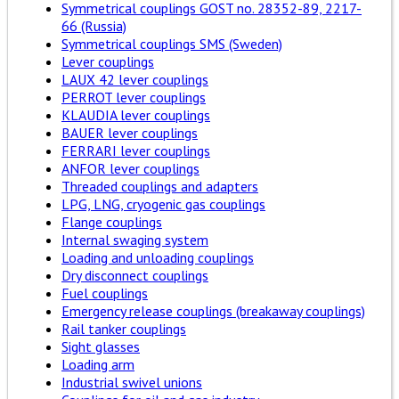
Symmetrical couplings GOST no. 28352-89, 2217-
66 (Russia)
Symmetrical couplings SMS (Sweden)
Lever couplings
LAUX 42 lever couplings
PERROT lever couplings
KLAUDIA lever couplings
BAUER lever couplings
FERRARI lever couplings
ANFOR lever couplings
Threaded couplings and adapters
LPG, LNG, cryogenic gas couplings
Flange couplings
Internal swaging system
Loading and unloading couplings
Dry disconnect couplings
Fuel couplings
Emergency release couplings (breakaway couplings)
Rail tanker couplings
Sight glasses
Loading arm
Industrial swivel unions