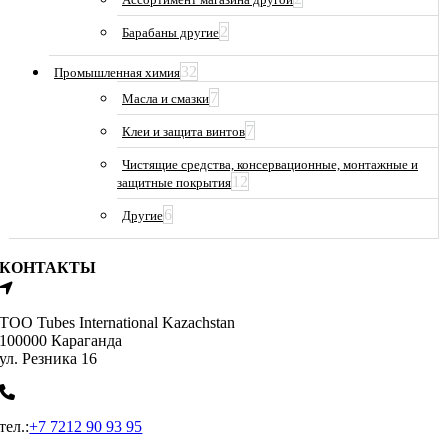
2
Барабаны другие
32
Промышленная химия
7
Масла и смазки
7
Клеи и защита винтов
Чистящие средства, консервационные, монтажные и
12
защитные покрытия
6
Другие
КОНТАКТЫ
ТОО Tubes International Kazachstan
100000 Караганда
ул. Резника 16
тел.:
+7 7212 90 93 95