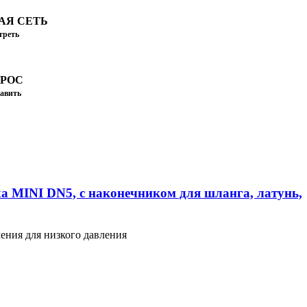
АЯ СЕТЬ
треть
ПРОС
авить
а MINI DN5, с наконечником для шланга, латунь,
ения для низкого давления