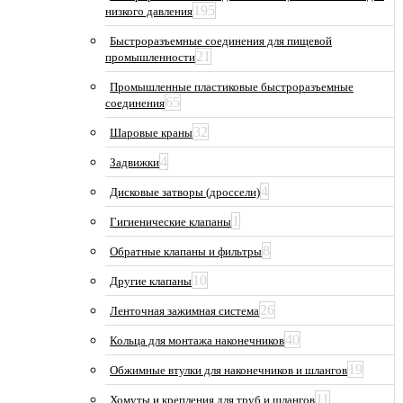
195
низкого давления
Быстроразъемные соединения для пищевой
21
промышленности
Промышленные пластиковые быстроразъемные
65
соединения
32
Шаровые краны
4
Задвижки
4
Дисковые затворы (дроссели)
1
Гигиенические клапаны
8
Обратные клапаны и фильтры
10
Другие клапаны
26
Ленточная зажимная система
40
Кольца для монтажа наконечников
19
Обжимные втулки для наконечников и шлангов
11
Хомуты и крепления для труб и шлангов