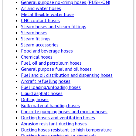
General purpose no-crimp hoses (PUSH-ON)
Air and water hoses
Metal flexible water hose
CNC coolant hoses
Steam hoses and steam fittings
Steam hoses
Steam fittings
Steam accessories
Food and beverage hoses
Chemical hoses
Fuel, oil and petroleum hoses
General purpose fuel and oil hoses
Fuel and oil distribution and dispensing hoses
Aircraft refuelling hoses
Fuel loading/unloading hoses
Liquid asphalt hoses
Drilling hoses
Bulk material handling hoses
Concrete pumping hoses and mortar hoses
Ducting hoses and ventilation hoses
Abrasion resistant ducting hoses
Ducting hoses resistant to high temperature
Ducting hoses resistant to chemicals