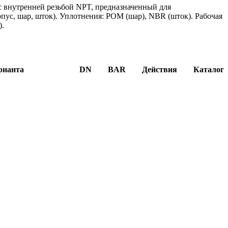
 внутренней резьбой NPT, предназначенный для
пус, шар, шток). Уплотнения: POM (шар), NBR (шток). Рабочая
).
рианта
DN
BAR
Действия
Каталог