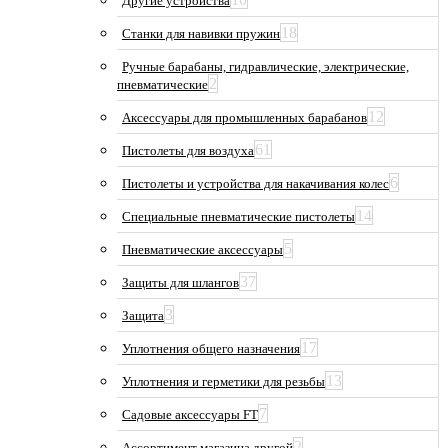
Другие устройства
18
Станки для навивки пружин
Ручные барабаны, гидравлические, электрические,
2
пневматические
12
Аксессуары для промышленных барабанов
61
Пистолеты для воздуха
6
Пистолеты и устройства для накачивания колес
14
Специальные пневматические пистолеты
5
Пневматические аксессуары
37
Защиты для шлангов
3
Защита
17
Уплотнения общего назначения
13
Уплотнения и герметики для резьбы
7
Садовые аксессуары FT
2
Ассортимент магазина другой