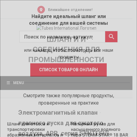
Skip
to
Ближайшее отделение!
content
Найдите идеальный шланг или
соединение для вашей системы
ШЛАНГИ И
СОЕДИНЕНИЯ ДЛЯ
или нажмите, чтобы посмотреть все наши
продукты
ПРОМЫШЛЕННОСТИ
СПИСОК ТОВАРОВ ОНЛАЙН
MENU
Смотрите также популярные продукты,
проверенные на практике
Электромагнитный клапан
плавного пуска для сжатого
Шланг для отсоса и
Напорный рукав для
транспортировки
насыщенного водяного
ш
воздуха, APR, серия SYNTESI®
абразивных материалов и
пара STEAM STAR® 18 BAR