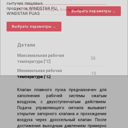
сыпучих пищевых
продуктов WINDSTAR PU,
FRL - подготовка воздуха
,
Все продукты
Выбрать параметры →
WINDSTAR PUAS
Выбрать параметры →
Детали
Максимальная рабочая
50
температура [°C]
Минимальная рабочая
-10
температура [°C]
Клапан плавного пуска предназначен для
заполнения рабочей системы сжатым
воздухом, с двухступенчатым действием.
Подача управляющего сигнала вызывает
открытие запорного клапана и прохождение
воздуха через дроссельный клапан. После
достижения выходным давлением примерно