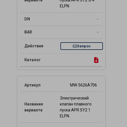
пуска APR SY2 3/4
ELPN
-
-
Запрос
MW-5626A706
Электрический
клапан плавного
пуска APR SY2 1
ELPN