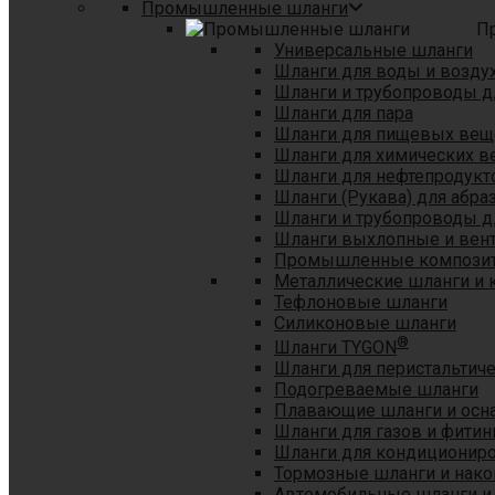
Промышленные шланги
П
Универсальные шланги
Шланги для воды и возду
Шланги и трубопроводы 
Шланги для пара
Шланги для пищевых вещ
Шланги для химических в
Шланги для нефтепродукт
Шланги (Рукава) для абр
Шланги и трубопроводы дл
Шланги выхлопные и вен
Промышленные композит
Металлические шланги и 
Тефлоновые шланги
Силиконовые шланги
®
Шланги TYGON
Шланги для перистальтиче
Подогреваемые шланги
Плавающие шланги и осн
Шланги для газов и фитин
Шланги для кондициониро
Тормозные шланги и нако
Автомобильные шланги и