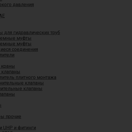
окого давления
AE
 для гидравлических труб
ъемные муфты
ъемные муфты
иеся соединения
лители
 краны
 клапаны
литель плитного монтажа
анительные клапаны
нительные клапаны
лапаны
ы
ры прочие
и UHP и фитинги