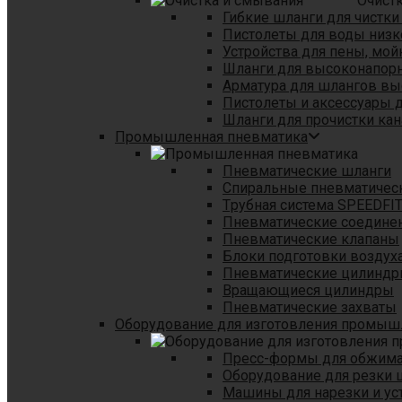
Очист
Гибкие шланги для чистки
Пистолеты для воды низк
Устройства для пены, мой
Шланги для высоконапор
Арматура для шлангов в
Пистолеты и аксессуары 
Шланги для прочистки кан
Промышленная пневматика
Пневматические шланги
Спиральные пневматичес
Tрубная система SPEEDFI
Пневматические соедине
Пневматические клапаны
Блоки подготовки воздуха
Пневматические цилинд
Вращающиеся цилиндры
Пневматические захваты
Оборудование для изготовления промы
Пресс-формы для обжима 
Оборудование для резки 
Машины для нарезки и ус