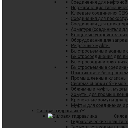
Соединения для нефтяной
Нержавеющие гигиеничес
Клеевые соединения GEK
Соединения для пескостр
Cоединения для штукатур
Арматура (соединители дл
Концевые устройства низ
Оборудование для заправ
Рифленые муфты
Быстросъемные водные 
Быстросоединения для л
Быстросоединителях низк
Быстросъемные соединени
Пластиковые быстросъе
Промышленные клапаны
Система сборки обжимов 
Обжимные муфты, муфты 
Хомуты для промышленн
Крепежные хомуты для тр
Муфты для соединения и 
Силовая гидравлика
Силов
Гидравлические шланги в
Термопластиковые шланг