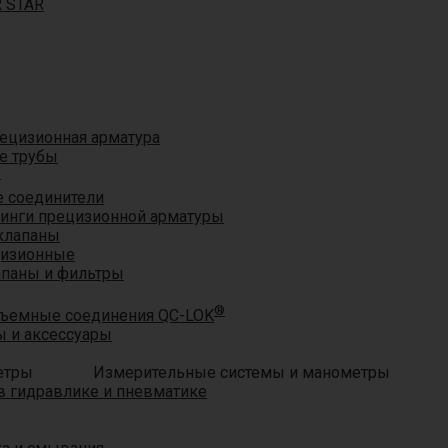
R STAR
ецизионная арматура
е трубы
®
 соединители
тинги прецизионной арматуры
клапаны
цизионные
апаны и фильтры
®
ъемные соединения QC-LOK
 и аксессуары
Измерительные системы и манометры
 гидравлике и пневматике