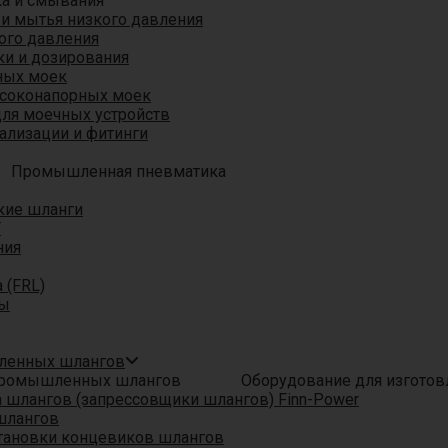
ка и смывания
 и мытья низкого давления
ого давления
ки и дозирования
ных моек
ысоконапорных моек
для моечных устройств
ализации и фитинги
Промышленная пневматика
кие шланги
T
ния
 (FRL)
ры
шленных шлангов
Оборудование для изгото
шлангов (запрессовщики шлангов) Finn-Power
шлангов
тановки концевиков шлангов