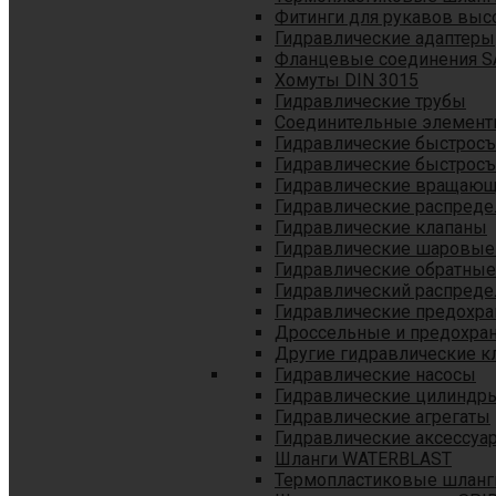
Фитинги для рукавов выс
Гидравлические адаптеры
Фланцевые соединения S
Хомуты DIN 3015
Гидравлические трубы
Соединительные элементы
Гидравлические быстрос
Гидравлические быстрос
Гидравлические вращающ
Гидравлические распреде
Гидравлические клапаны
Гидравлические шаровые
Гидравлические обратные
Гидравлический распреде
Гидравлические предохр
Дроссельные и предохра
Другие гидравлические к
Гидравлические насосы
Гидравлические цилиндр
Гидравлические агрегаты
Гидравлические аксессуа
Шланги WATERBLAST
Термопластиковые шланг