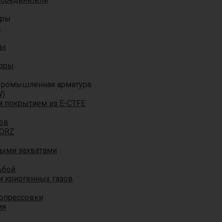
оры
ы
ры
торы
ромышленная арматура
W)
м покрытием из E-CTFE
ов
TORZ
ными захватами
ьбой
и криогенных газов
 опрессовки
ия