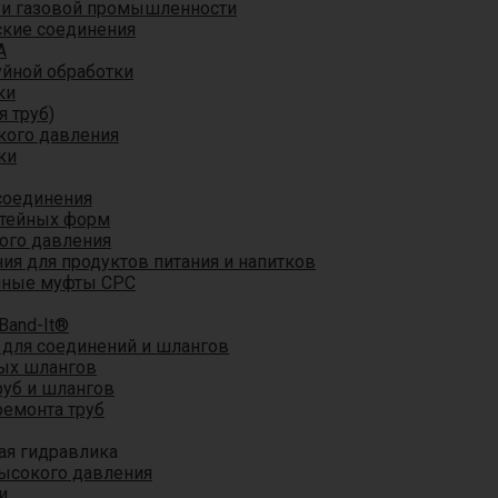
 и газовой промышленности
кие соединения
A
уйной обработки
ки
я труб)
кого давления
ки
соединения
итейных форм
ого давления
я для продуктов питания и напитков
мные муфты CPC
Band-It®
для соединений и шлангов
ых шлангов
уб и шлангов
ремонта труб
ая гидравлика
ысокого давления
и