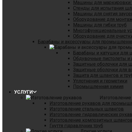
Машины для маркировки 
Стенды для испытания шл
Машины для снятия заусе
Оборудование для монтаж
Машины для гибки труб
Многофункциональные уст
Оборудование для очистки
Барабаны и аксессуары для промышленн
Барабаны и катушки для 
Обдувочные пистолеты и 
Защитные оболочки для 
Защитные оболочки для в
Защита для шлангов и тр
Уплотнения и герметики
Промышленная химия
УСЛУГИ
Изготовление
Изготовление рукавов для промыш
Изготовление стальных шлангов
Изготовление гидравлических рука
Изготовление композитных шланго
Гнуття гідравлічних труб
Другие услуги