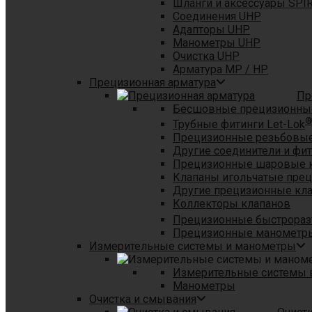
Шланги и аксессуары SPI
Соединения UHP
Адапторы UHP
Манометры UHP
Очистка UHP
Арматура MP / HP
Прецизионная арматура
Пр
Бесшовные прецизионны
Трубные фитинги Let-Lok
Прецизионные резьбовые
Другие соединители и фи
Прецизионные шаровые 
Клапаны игольчатые пре
Другие прецизионные кл
Коллекторы клапанов
Прецизионные быстрораз
Прецизионные манометры
Измерительные системы и манометры
Измерительные системы в
Манометры
Очистка и смывания