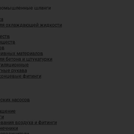
ромышленные шланги
ха
для охлаждающей жидкости
еств
еществ
ов
азивных материалов
я бетона и штукатурки
тиляционные
ные рукава
концевые фитинги
ских насосов
ащение
ги
вания воздуха и фитинги
нечники
 соединители