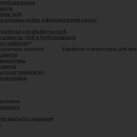
трубопроводов
ангов
нцев труб
а врезных колец и формирования конуса
ройства для обработки труб
 шлангов, труб и трубопроводов
ых шлангов
Барабаны и аксессуары для п
шлангов
аксессуары
шлангов
ысоких температур
убопроводов
 рукавов
ленности
вов высокого давления
в