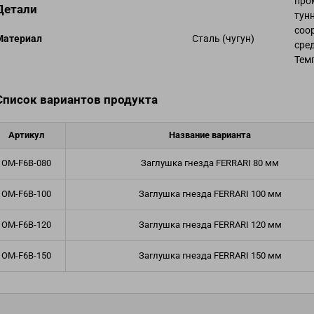
про
Подогреваемые шланги
Детали
ических веществ
тун
Плавающие шланги и оснащение
фтепродуктов
соо
Mатериал
Сталь (чугун)
Шланги для газов и фитинги
сре
) для абразивных материалов
Шланги для кондиционирования воз
Темп
проводы для бетона и штукатурки
фитинги
ные и вентиляционные
Тормозные шланги и наконечники
Список вариантов продукта
композитные рукава
Автомобильные шланги и соединит
Артикул
Название варианта
OM-F6B-080
Заглушка гнезда FERRARI 80 мм
OM-F6B-100
Заглушка гнезда FERRARI 100 мм
OM-F6B-120
Заглушка гнезда FERRARI 120 мм
OM-F6B-150
Заглушка гнезда FERRARI 150 мм