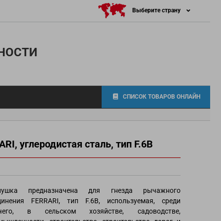
Выберите страну
НОСТИ
СПИСОК ТОВАРОВ ОНЛАЙН
I, углеродистая сталь, тип F.6B
фитинги
лушка предназначена для гнезда рычажного
динения FERRARI, тип F.6B, используемая, среди
чего, в сельском хозяйстве, садоводстве,
осов