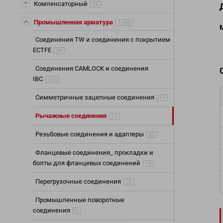
Компенсаторный
18
Шланги для хим
Шланги для не
Промышленная арматура
1 338
Шланги (Рукава
Соединения TW и соединения с покрытием
Шланги и трубо
ECTFE
34
Шланги выхлоп
Соединения CAMLOCK и соединения
Промышленные 
IBC
103
Симметричные зацепные соединения
91
Рычажные соединения
77
Резьбовые соединения и адаптеры
22
Фланцевые соединения_ прокладки и
болты для фланцевых соединений
19
Перегрузочные соединения
23
Промышленные поворотные
соединения
6