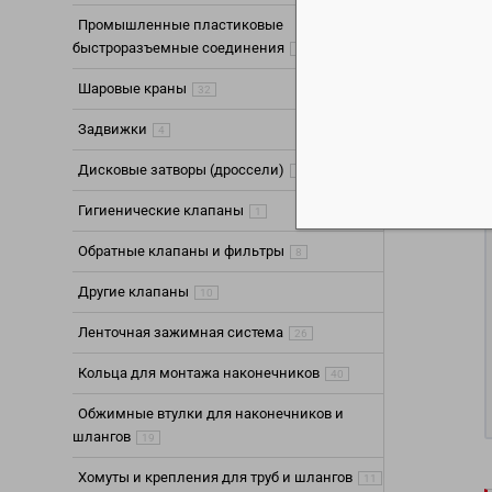
Промышленные пластиковые
быстроразъемные соединения
65
Шаровые краны
32
Задвижки
4
Дисковые затворы (дроссели)
4
Гигиенические клапаны
1
Обратные клапаны и фильтры
8
Другие клапаны
10
Ленточная зажимная система
26
Кольца для монтажа наконечников
40
Обжимные втулки для наконечников и
шлангов
19
Хомуты и крепления для труб и шлангов
11