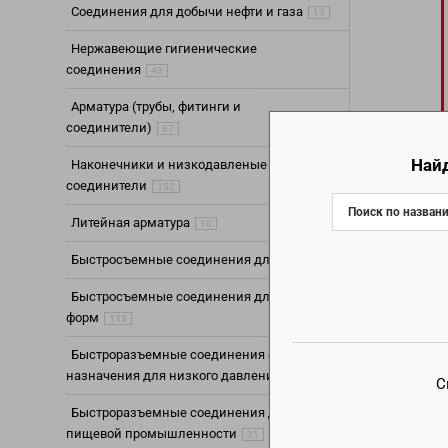
Соединения для добычи нефти и газа
13
Нержавеющие гигиенические
соединения
43
Арматура (трубы, фитинги и
соединители)
87
Най
Наконечники и низкодавленые
соединители
152
Литейная арматура
10
Быстросъемные соединения для воды
85
Быстросъемные соединения для литьевых
форм
133
Быстроразъемные соединения общего
назначения для низкого давления
195
С
Быстроразъемные соединения для
пищевой промышленности
21