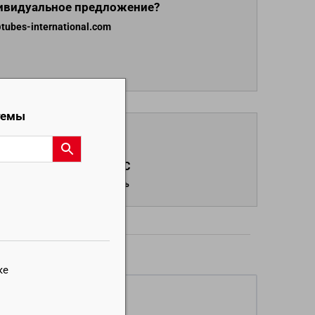
дивидуальное предложение?
ubes-international.com
темы
ЗАПРОС
Отправить
дукты
ке