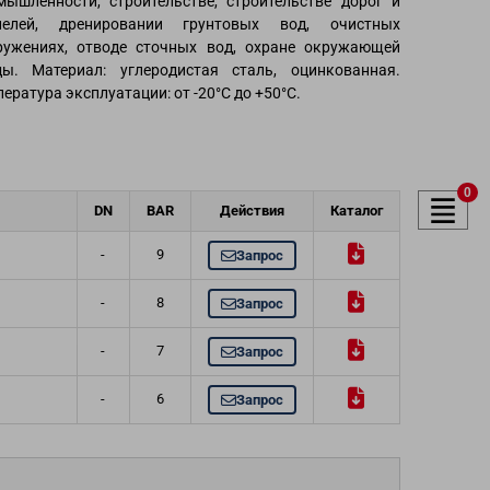
мышленности, строительстве, строительстве дорог и
нелей, дренировании грунтовых вод, очистных
ружениях, отводе сточных вод, охране окружающей
ды. Материал: углеродистая сталь, оцинкованная.
духа и
ература эксплуатации: от -20°C до +50°C.
ели
0
DN
BAR
Действия
Каталог
-
9
Запрос
-
8
Запрос
-
7
Запрос
-
6
Запрос