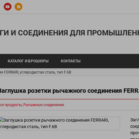
ГИ И СОЕДИНЕНИЯ ДЛЯ ПРОМЫШЛЕН
КАТАЛОГ И БРОШЮРЫ
КОНТАКТЫ
 FERRARI, углеродистая сталь, тип F.6B
Заглушка розетки рычажного соединения FERRAR
 шланги
Металлические шланги и концевые 
се продукты
,
Рычажные соединения
ы и воздуха
Тефлоновые шланги
опроводы для охлаждающей
Силиконовые шланги
Заг
®
Шланги TYGON
сое
ра
про
Шланги для перистальтических нас
щевых веществ