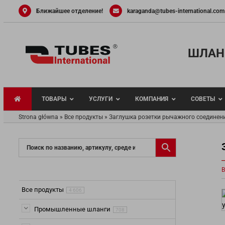
Skip
Ближайшее отделение!
karaganda@tubes-international.com
to
content
ШЛАН
ТОВАРЫ
УСЛУГИ
КОМПАНИЯ
СОВЕТЫ
Strona główna
»
Все продукты
»
Заглушка розетки рычажного соединения
Универсальные
В
Шланги для вод
Шланги и труб
Все продукты
4 606
жидкости
Шланги для па
Промышленные шланги
708
Шланги для пи