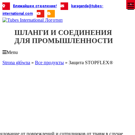
Skip
X
X
X
X
X
X
X
X
X
X
X
X
X
X
X
X
X
X
X
Ближайшее отделение!
karaganda@tubes-
to
international.com
content
ШЛАНГИ И СОЕДИНЕНИЯ
ДЛЯ ПРОМЫШЛЕННОСТИ
Menu
Strona główna
»
Все продукты
»
Защита STOPFLEX®
дование от повреждений и сотрудников от травм в случае