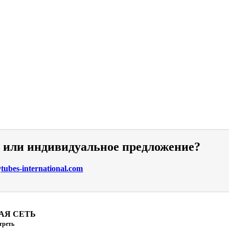
и или индивидуальное предложение?
ubes-international.com
АЯ СЕТЬ
треть