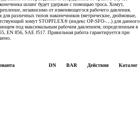
конечника шланг будет удержан с помощью троса. Хомут,
репление, независимо от изменяющегося рабочего давления.
я для различных типов наконечников (метрические, дюймовые,
тветствующий хомут STOPFLEX® (индекс OP-SFO-…) для данного
отающем под максимальным рабочим давлением, определенным в
5, EN 856, SAE J517. Правильная работа гарантируется при
шено.
рианта
DN
BAR
Действия
Каталог