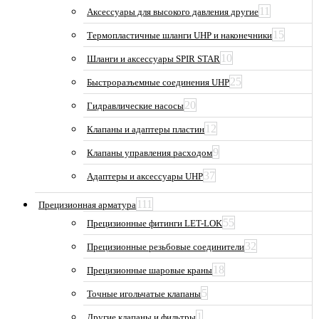
11
Аксессуары для высокого давления другие
15
Термопластичные шланги UHP и наконечники
10
Шланги и аксессуары SPIR STAR
25
Быстроразъемные соединения UHP
20
Гидравлические насосы
12
Клапаны и адаптеры пластин
9
Клапаны управления расходом
37
Адаптеры и аксессуары UHP
111
Прецизионная арматура
55
Прецизионные фитинги LET-LOK
32
Прецизионные резьбовые соединители
18
Прецизионные шаровые краны
5
Точные игольчатые клапаны
1
Другие клапаны и фильтры