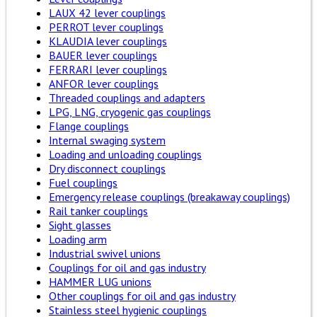
LAUX 42 lever couplings
PERROT lever couplings
KLAUDIA lever couplings
BAUER lever couplings
FERRARI lever couplings
ANFOR lever couplings
Threaded couplings and adapters
LPG, LNG, cryogenic gas couplings
Flange couplings
Internal swaging system
Loading and unloading couplings
Dry disconnect couplings
Fuel couplings
Emergency release couplings (breakaway couplings)
Rail tanker couplings
Sight glasses
Loading arm
Industrial swivel unions
Couplings for oil and gas industry
HAMMER LUG unions
Other couplings for oil and gas industry
Stainless steel hygienic couplings