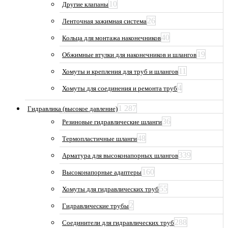
10
Другие клапаны
26
Ленточная зажимная система
40
Кольца для монтажа наконечников
19
Обжимные втулки для наконечников и шлангов
11
Хомуты и крепления для труб и шлангов
4
Хомуты для соединения и ремонта труб
1 287
Гидравлика (высокое давление)
36
Резиновые гидравлические шланги
48
Термопластичные шланги
339
Арматура для высоконапорных шлангов
160
Высоконапорные адаптеры
55
Хомуты для гидравлических труб
2
Гидравлические трубы
288
Соединители для гидравлических труб