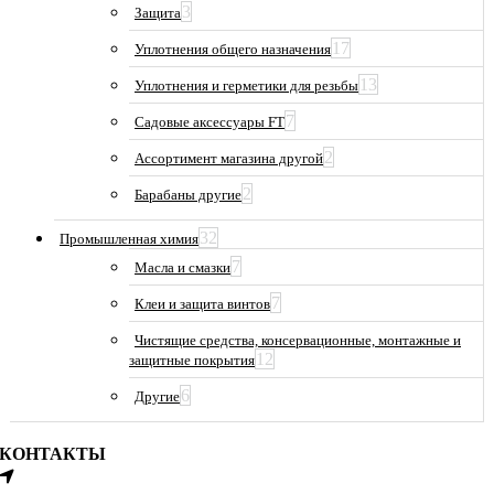
3
Защита
17
Уплотнения общего назначения
13
Уплотнения и герметики для резьбы
7
Садовые аксессуары FT
2
Ассортимент магазина другой
2
Барабаны другие
32
Промышленная химия
7
Масла и смазки
7
Клеи и защита винтов
Чистящие средства, консервационные, монтажные и
12
защитные покрытия
6
Другие
КОНТАКТЫ