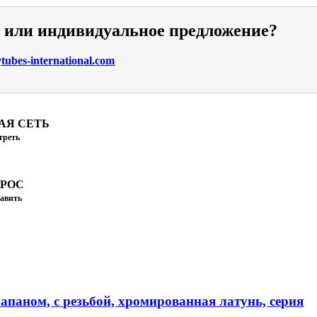
и или индивидуальное предложение?
ubes-international.com
АЯ СЕТЬ
треть
ПРОС
авить
апаном, с резьбой, хромированная латунь, серия