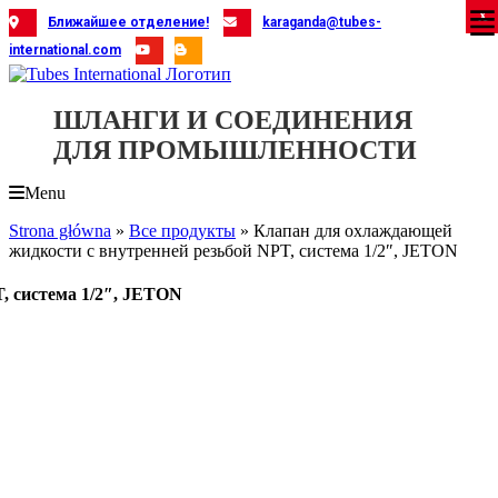
Skip
X
X
X
X
X
X
X
X
X
X
X
X
X
X
X
X
X
X
X
Ближайшее отделение!
karaganda@tubes-
to
international.com
content
ШЛАНГИ И СОЕДИНЕНИЯ
ДЛЯ ПРОМЫШЛЕННОСТИ
Menu
Strona główna
»
Все продукты
»
Клапан для охлаждающей
жидкости с внутренней резьбой NPT, система 1/2″, JETON
, система 1/2″, JETON