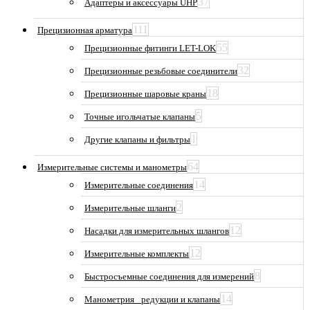
37
Адаптеры и аксессуары UHP
111
Прецизионная арматура
55
Прецизионные фитинги LET-LOK
32
Прецизионные резьбовые соединители
18
Прецизионные шаровые краны
5
Точные игольчатые клапаны
1
Другие клапаны и фильтры
64
Измерительные системы и манометры
14
Измерительные соединения
2
Измерительные шланги
12
Насадки для измерительных шлангов
12
Измерительные комплекты
8
Быстросъемные соединения для измерений
14
Манометрия_ редукции и клапаны