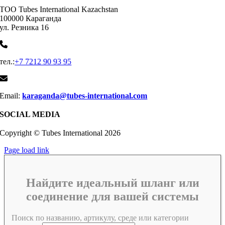
ТОО Tubes International Kazachstan
100000 Караганда
ул. Резника 16
тел.:
+7 7212 90 93 95
Email:
karaganda@tubes-international.com
SOCIAL MEDIA
Copyright © Tubes International
2026
Page load link
Найдите идеальный шланг или
соединение для вашей системы
Поиск по названию, артикулу, среде или категории