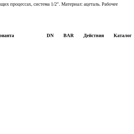
их процессах, система 1/2″. Материал: ацеталь. Рабочее
рианта
DN
BAR
Действия
Каталог