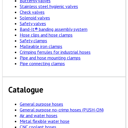
Butterfly valves
Stainless steel hygienic valves
Check valves
Solenoid valves
Safety valves
Band-It® banding assembly system
Hose clips and hose clamps
Safety clamps
Malleable iron clamps
Crimping ferrules for industrial hoses
Pipe and hose mounting clamps
Pipe connecting clamps
Catalogue
General purpose hoses
General purpose no-crimp hoses (PUSH-ON)
Air and water hoses
Metal flexible water hose
CNC coolant hoses