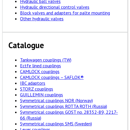
Hydraulic ball valves
Hydraulic directional control valves
Block valves and adapters for palte mounting
Other hydraulic valves
Catalogue
Tankwagen couplings (TW)
Ectfe lined couplings
CAMLOCK couplings
CAMLOCK couplings – SAFLOK®
IBC adaptors
STORZ couplings
GUILLEMIN couplings
Symmetrical couplings NOR (Norway)
Symmetrical couplings ROTTA ROTH (Russia)
Symmetrical couplings GOST no. 28352-89, 2217-
66 (Russia)
Symmetrical couplings SMS (Sweden)
Lever couplings