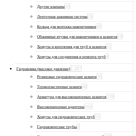
10
Другие клапаны
26
Ленточная зажимная система
40
Кольца для монтажа наконечников
19
Обжимные втулки для наконечников и шлангов
11
Хомуты и крепления для труб и шлангов
4
Хомуты для соединения и ремонта труб
1 287
Гидравлика (высокое давление)
36
Резиновые гидравлические шланги
48
Термопластичные шланги
339
Арматура для высоконапорных шлангов
160
Высоконапорные адаптеры
55
Хомуты для гидравлических труб
2
Гидравлические трубы