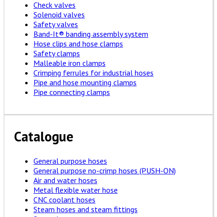
Check valves
Solenoid valves
Safety valves
Band-It® banding assembly system
Hose clips and hose clamps
Safety clamps
Malleable iron clamps
Crimping ferrules for industrial hoses
Pipe and hose mounting clamps
Pipe connecting clamps
Catalogue
General purpose hoses
General purpose no-crimp hoses (PUSH-ON)
Air and water hoses
Metal flexible water hose
CNC coolant hoses
Steam hoses and steam fittings