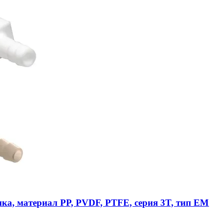
ика, материал PP, PVDF, PTFE, серия 3T, тип EM