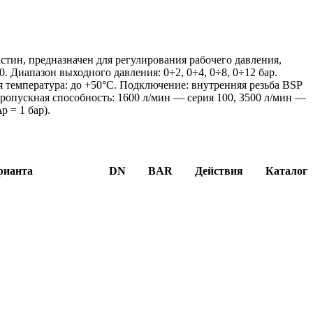
тин, предназначен для регулирования рабочего давления,
0. Диапазон выходного давления: 0÷2, 0÷4, 0÷8, 0÷12 бар.
ая температура: до +50°C. Подключение: внутренняя резьба BSP
Пропускная способность: 1600 л/мин — серия 100, 3500 л/мин —
p = 1 бар).
рианта
DN
BAR
Действия
Каталог