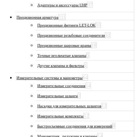
37
Адаптеры и аксессуары UHP
111
Прецизионная арматура
55
Прецизионные фитинги LET-LOK
32
Прецизионные резьбовые соединители
18
Прецизионные шаровые краны
5
Точные игольчатые клапаны
1
Другие клапаны и фильтры
64
Измерительные системы и манометры
14
Измерительные соединения
2
Измерительные шланги
12
Насадки для измерительных шлангов
12
Измерительные комплекты
8
Быстросъемные соединения для измерений
14
Манометрия_ редукции и клапаны