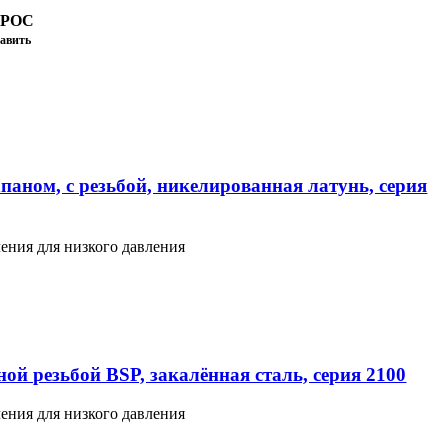
ПРОС
авить
паном, с резьбой, никелированная латунь, серия
ения для низкого давления
ой резьбой BSP, закалённая сталь, серия 2100
ения для низкого давления