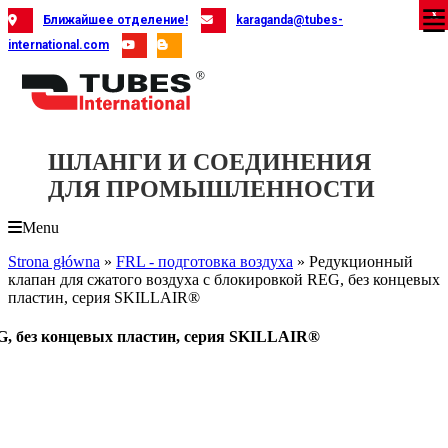
Skip
X
X
X
X
X
X
X
X
X
X
X
X
X
X
X
X
X
X
X
Ближайшее отделение!
karaganda@tubes-
to
international.com
content
ШЛАНГИ И СОЕДИНЕНИЯ
ДЛЯ ПРОМЫШЛЕННОСТИ
Menu
Strona główna
»
FRL - подготовка воздуха
»
Редукционный
клапан для сжатого воздуха с блокировкой REG, без концевых
пластин, серия SKILLAIR®
G, без концевых пластин, серия SKILLAIR®