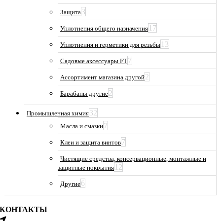
3
Защита
17
Уплотнения общего назначения
13
Уплотнения и герметики для резьбы
7
Садовые аксессуары FT
2
Ассортимент магазина другой
2
Барабаны другие
32
Промышленная химия
7
Масла и смазки
7
Клеи и защита винтов
Чистящие средства, консервационные, монтажные и
12
защитные покрытия
6
Другие
КОНТАКТЫ