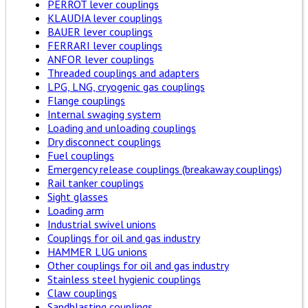
PERROT lever couplings
KLAUDIA lever couplings
BAUER lever couplings
FERRARI lever couplings
ANFOR lever couplings
Threaded couplings and adapters
LPG, LNG, cryogenic gas couplings
Flange couplings
Internal swaging system
Loading and unloading couplings
Dry disconnect couplings
Fuel couplings
Emergency release couplings (breakaway couplings)
Rail tanker couplings
Sight glasses
Loading arm
Industrial swivel unions
Couplings for oil and gas industry
HAMMER LUG unions
Other couplings for oil and gas industry
Stainless steel hygienic couplings
Claw couplings
Sandblasting couplings