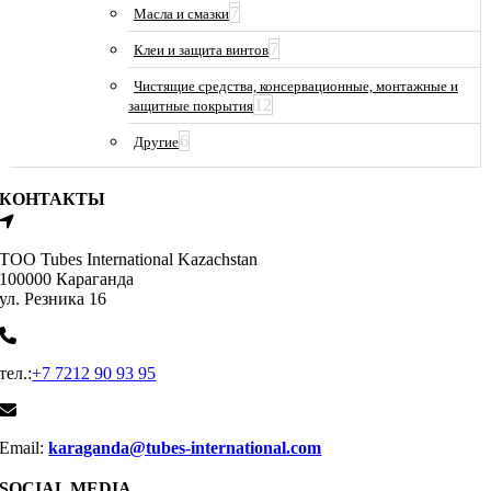
7
Масла и смазки
7
Клеи и защита винтов
Чистящие средства, консервационные, монтажные и
12
защитные покрытия
6
Другие
КОНТАКТЫ
ТОО Tubes International Kazachstan
100000 Караганда
ул. Резника 16
тел.:
+7 7212 90 93 95
Email:
karaganda@tubes-international.com
SOCIAL MEDIA