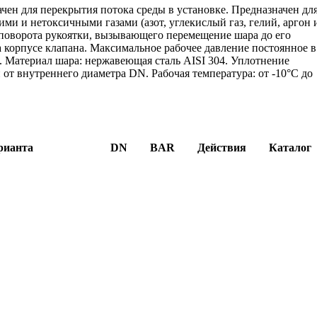
чен для перекрытия потока среды в установке. Предназначен дл
ми и нетоксичными газами (азот, углекислый газ, гелий, аргон 
о поворота рукоятки, вызывающего перемещение шара до его
 корпусе клапана. Максимальное рабочее давление постоянное в
. Материал шара: нержавеющая сталь AISI 304. Уплотнение
и от внутреннего диаметра DN. Рабочая температура: от -10°C до
рианта
DN
BAR
Действия
Каталог