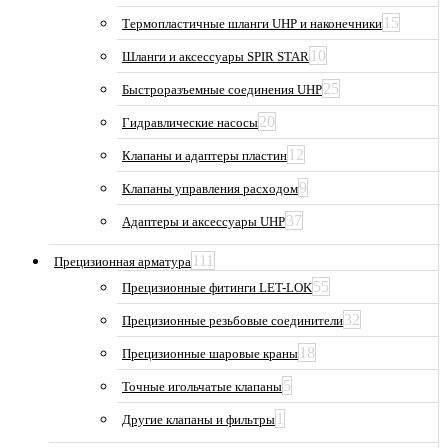
15
Термопластичные шланги UHP и наконечники
10
Шланги и аксессуары SPIR STAR
25
Быстроразъемные соединения UHP
20
Гидравлические насосы
12
Клапаны и адаптеры пластин
9
Клапаны управления расходом
37
Адаптеры и аксессуары UHP
111
Прецизионная арматура
55
Прецизионные фитинги LET-LOK
32
Прецизионные резьбовые соединители
18
Прецизионные шаровые краны
5
Точные игольчатые клапаны
1
Другие клапаны и фильтры