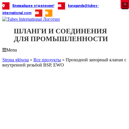
Skip
X
X
X
X
X
X
X
X
X
X
X
X
X
X
X
X
X
X
X
Ближайшее отделение!
karaganda@tubes-
to
international.com
content
ШЛАНГИ И СОЕДИНЕНИЯ
ДЛЯ ПРОМЫШЛЕННОСТИ
Menu
Strona główna
»
Все продукты
»
Проходной запорный клапан с
внутренней резьбой BSP, EWO