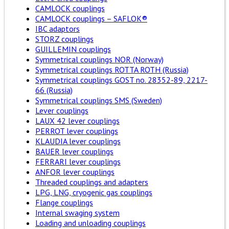
CAMLOCK couplings
CAMLOCK couplings – SAFLOK®
IBC adaptors
STORZ couplings
GUILLEMIN couplings
Symmetrical couplings NOR (Norway)
Symmetrical couplings ROTTA ROTH (Russia)
Symmetrical couplings GOST no. 28352-89, 2217-
66 (Russia)
Symmetrical couplings SMS (Sweden)
Lever couplings
LAUX 42 lever couplings
PERROT lever couplings
KLAUDIA lever couplings
BAUER lever couplings
FERRARI lever couplings
ANFOR lever couplings
Threaded couplings and adapters
LPG, LNG, cryogenic gas couplings
Flange couplings
Internal swaging system
Loading and unloading couplings