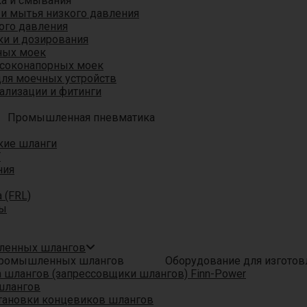
ка и смывания
 и мытья низкого давления
ого давления
ки и дозирования
ных моек
ысоконапорных моек
для моечных устройств
ализации и фитинги
Промышленная пневматика
кие шланги
T
ния
 (FRL)
ры
шленных шлангов
Оборудование для изгото
шлангов (запрессовщики шлангов) Finn-Power
шлангов
тановки концевиков шлангов