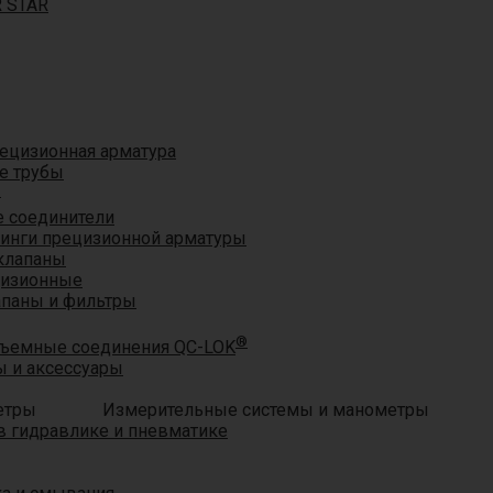
R STAR
ецизионная арматура
е трубы
®
 соединители
тинги прецизионной арматуры
клапаны
цизионные
апаны и фильтры
®
ъемные соединения QC-LOK
 и аксессуары
Измерительные системы и манометры
 гидравлике и пневматике