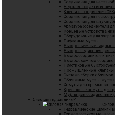
Соединения для нефтяной
Нержавеющие гигиеничес
Клеевые соединения GEK
Соединения для пескостр
Cоединения для штукатур
Арматура (соединители дл
Концевые устройства низ
Оборудование для заправ
Рифленые муфты
Быстросъемные водные 
Быстросоединения для л
Быстросоединителях низк
Быстросъемные соединени
Пластиковые быстросъе
Промышленные клапаны
Система сборки обжимов 
Обжимные муфты, муфты 
Хомуты для промышленн
Крепежные хомуты для тр
Муфты для соединения и 
Силовая гидравлика
Силов
Гидравлические шланги в
Термопластиковые шланг