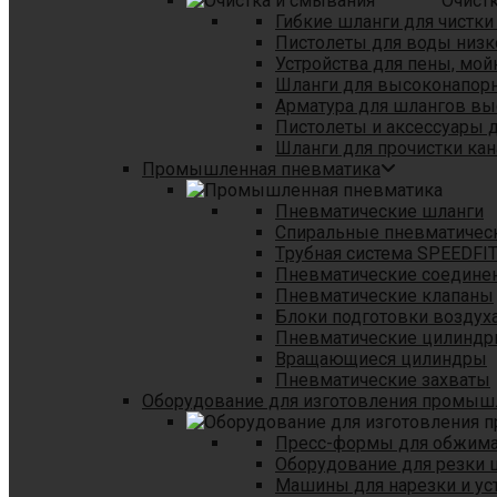
Очист
Гибкие шланги для чистки
Пистолеты для воды низк
Устройства для пены, мой
Шланги для высоконапор
Арматура для шлангов в
Пистолеты и аксессуары 
Шланги для прочистки кан
Промышленная пневматика
Пневматические шланги
Спиральные пневматичес
Tрубная система SPEEDFI
Пневматические соедине
Пневматические клапаны
Блоки подготовки воздуха
Пневматические цилинд
Вращающиеся цилиндры
Пневматические захваты
Оборудование для изготовления промы
Пресс-формы для обжима 
Оборудование для резки 
Машины для нарезки и ус