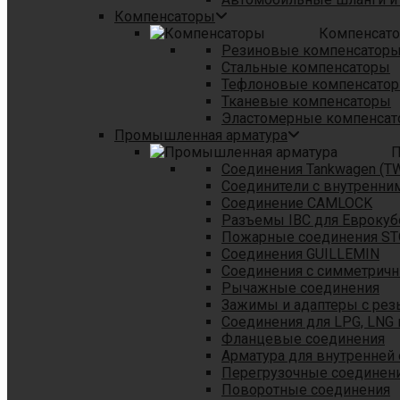
Компенсаторы
Компенсат
Резиновые компенсатор
Стальные компенсаторы
Тефлоновые компенсато
Тканевые компенсаторы
Эластомерные компенса
Промышленная арматура
П
Соединения Tankwagen (T
Соединители с внутренни
Соединение CAMLOCK
Разъемы IBC для Еврокуб
Пожарные соединения S
Соединения GUILLEMIN
Соединения с симметрич
Рычажные соединения
Зажимы и адаптеры с рез
Соединения для LPG, LNG 
Фланцевые соединения
Арматура для внутренней
Перегрузочные соединен
Поворотные соединения