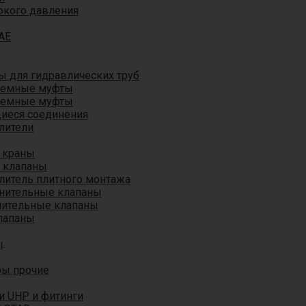
окого давления
AE
 для гидравлических труб
ъемные муфты
ъемные муфты
иеся соединения
лители
 краны
 клапаны
литель плитного монтажа
анительные клапаны
нительные клапаны
лапаны
ы
ры прочие
и UHP и фитинги