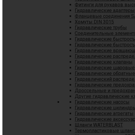
Фитинги для рукавов выс
Гидравлические адаптеры
Фланцевые соединения S
Хомуты DIN 3015
Гидравлические трубы
Соединительные элементы
Гидравлические быстрос
Гидравлические быстрос
Гидравлические вращающ
Гидравлические распреде
Гидравлические клапаны
Гидравлические шаровые
Гидравлические обратные
Гидравлический распреде
Гидравлические предохр
Дроссельные и предохра
Другие гидравлические к
Гидравлические насосы
Гидравлические цилиндр
Гидравлические агрегаты
Гидравлические аксессуа
Шланги WATERBLAST
Термопластиковые шланг