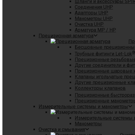
Шланги и аксессуары SPI
Соединения UHP
Адапторы UHP
Манометры UHP
Очистка UHP
Арматура MP / HP
Прецизионная арматура
Пр
Бесшовные прецизионны
Трубные фитинги Let-Lok
Прецизионные резьбовые
Другие соединители и фи
Прецизионные шаровые 
Клапаны игольчатые пре
Другие прецизионные кл
Коллекторы клапанов
Прецизионные быстрораз
Прецизионные манометры
Измерительные системы и манометры
Измерительные системы в
Манометры
Очистка и смывания