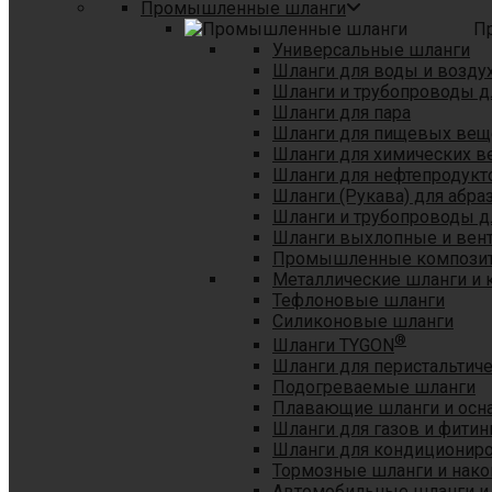
Промышленные шланги
П
Универсальные шланги
Шланги для воды и возду
Шланги и трубопроводы 
Шланги для пара
Шланги для пищевых вещ
Шланги для химических в
Шланги для нефтепродукт
Шланги (Рукава) для абр
Шланги и трубопроводы дл
Шланги выхлопные и вен
Промышленные композит
Металлические шланги и 
Тефлоновые шланги
Силиконовые шланги
®
Шланги TYGON
Шланги для перистальтиче
Подогреваемые шланги
Плавающие шланги и осн
Шланги для газов и фитин
Шланги для кондициониро
Тормозные шланги и нако
Автомобильные шланги и