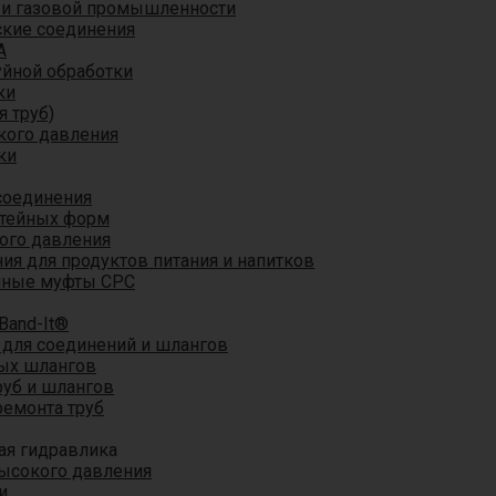
 и газовой промышленности
кие соединения
A
уйной обработки
ки
я труб)
кого давления
ки
соединения
итейных форм
ого давления
я для продуктов питания и напитков
мные муфты CPC
Band-It®
для соединений и шлангов
ых шлангов
уб и шлангов
ремонта труб
ая гидравлика
ысокого давления
и