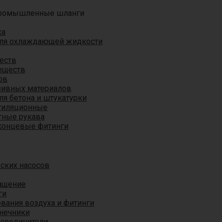
ромышленные шланги
ха
для охлаждающей жидкости
еств
еществ
ов
азивных материалов
я бетона и штукатурки
тиляционные
ные рукава
концевые фитинги
ских насосов
ащение
ги
вания воздуха и фитинги
нечники
 соединители