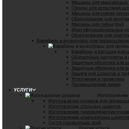
Машины для маркировки 
Стенды для испытания шл
Машины для снятия заусе
Оборудование для монтаж
Машины для гибки труб
Многофункциональные уст
Оборудование для очистки
Барабаны и аксессуары для промышленн
Барабаны и катушки для 
Обдувочные пистолеты и 
Защитные оболочки для 
Защитные оболочки для в
Защита для шлангов и тр
Уплотнения и герметики
Промышленная химия
УСЛУГИ
Изготовление
Изготовление рукавов для промыш
Изготовление стальных шлангов
Изготовление гидравлических рука
Изготовление композитных шланго
Гнуття гідравлічних труб
Другие услуги