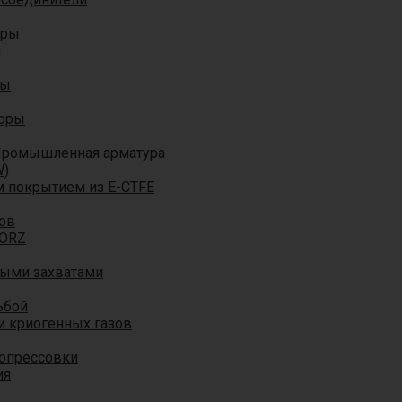
оры
ы
ры
торы
ромышленная арматура
W)
м покрытием из E-CTFE
ов
TORZ
ными захватами
ьбой
и криогенных газов
 опрессовки
ия