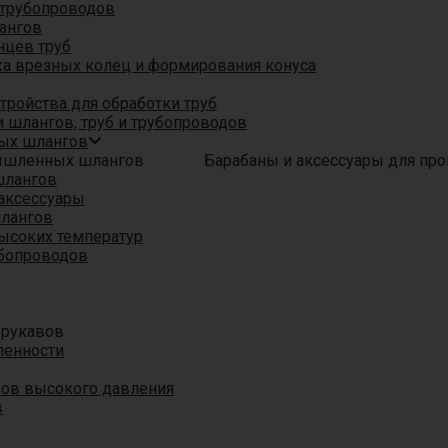
трубопроводов
ангов
нцев труб
а врезных колец и формирования конуса
ройства для обработки труб
 шлангов, труб и трубопроводов
ых шлангов
Барабаны и аксессуары для п
шлангов
аксессуары
шлангов
ысоких температур
убопроводов
 рукавов
ленности
вов высокого давления
в