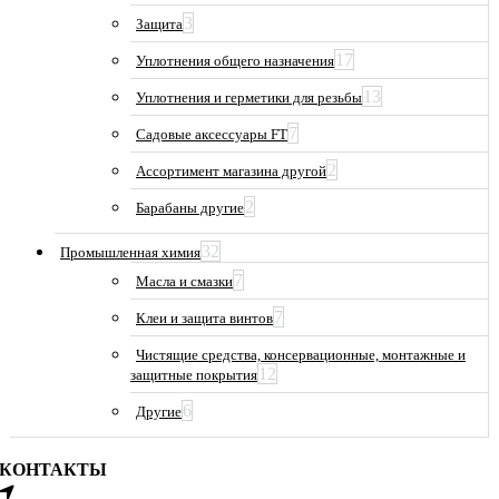
3
Защита
17
Уплотнения общего назначения
13
Уплотнения и герметики для резьбы
7
Садовые аксессуары FT
2
Ассортимент магазина другой
2
Барабаны другие
32
Промышленная химия
7
Масла и смазки
7
Клеи и защита винтов
Чистящие средства, консервационные, монтажные и
12
защитные покрытия
6
Другие
КОНТАКТЫ