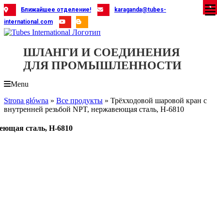
Skip
X
X
X
X
X
X
X
X
X
X
X
X
X
X
X
X
X
X
X
Ближайшее отделение!
karaganda@tubes-
to
international.com
content
ШЛАНГИ И СОЕДИНЕНИЯ
ДЛЯ ПРОМЫШЛЕННОСТИ
Menu
Strona główna
»
Все продукты
»
Трёхходовой шаровой кран с
внутренней резьбой NPT, нержавеющая сталь, H-6810
еющая сталь, H-6810