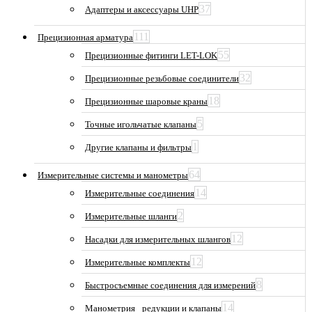
37
Адаптеры и аксессуары UHP
111
Прецизионная арматура
55
Прецизионные фитинги LET-LOK
32
Прецизионные резьбовые соединители
18
Прецизионные шаровые краны
5
Точные игольчатые клапаны
1
Другие клапаны и фильтры
64
Измерительные системы и манометры
14
Измерительные соединения
2
Измерительные шланги
12
Насадки для измерительных шлангов
12
Измерительные комплекты
8
Быстросъемные соединения для измерений
14
Манометрия_ редукции и клапаны