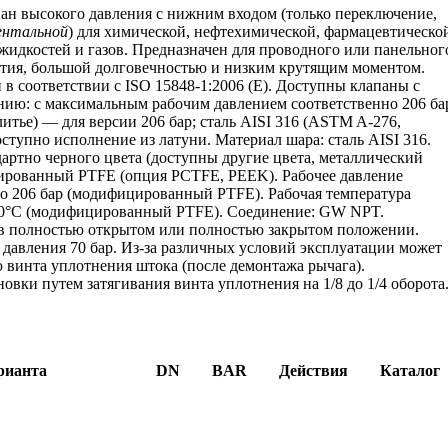
н высокого давления с нижним входом (только переключение,
ентальной
) для химической, нефтехимической, фармацевтическо
идкостей и газов. Предназначен для проводного или панельног
ытия, большой долговечностью и низким крутящим моментом.
в соответствии с ISO 15848-1:2006 (E). Доступны клапаны с
нию: с максимальным рабочим давлением соответственно 206 ба
итье) — для версии 206 бар; сталь AISI 316 (ASTM A-276,
оступно исполнение из латуни. Материал шара: сталь AISI 316.
дартно черного цвета (доступны другие цвета, металлический
ицированный PTFE (опция PCTFE, PEEK). Рабочее давление
 до 206 бар (модифицированный PTFE). Рабочая температура
+210°C (модифицированный PTFE). Соединение: GW NPT.
полностью открытом или полностью закрытом положении.
давления 70 бар. Из-за различных условий эксплуатации может
 винта уплотнения штока (после демонтажа рычага).
овки путем затягивания винта уплотнения на 1/8 до 1/4 оборота
рианта
DN
BAR
Действия
Каталог