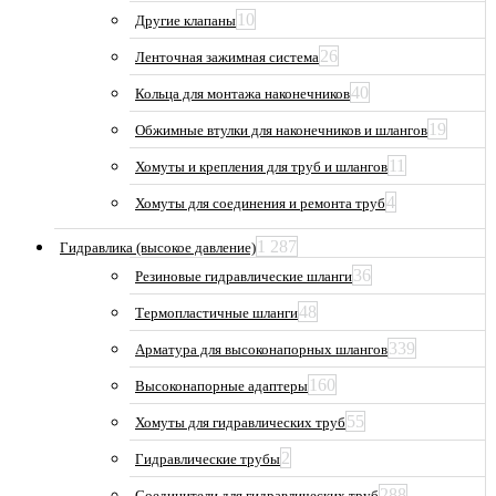
10
Другие клапаны
26
Ленточная зажимная система
40
Кольца для монтажа наконечников
19
Обжимные втулки для наконечников и шлангов
11
Хомуты и крепления для труб и шлангов
4
Хомуты для соединения и ремонта труб
1 287
Гидравлика (высокое давление)
36
Резиновые гидравлические шланги
48
Термопластичные шланги
339
Арматура для высоконапорных шлангов
160
Высоконапорные адаптеры
55
Хомуты для гидравлических труб
2
Гидравлические трубы
288
Соединители для гидравлических труб