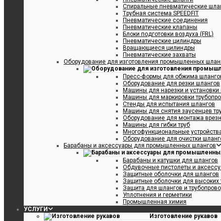
Спиральные пневматические шла
Tрубная система SPEEDFIT
Пневматические соединения
Пневматические клапаны
Блоки подготовки воздуха (FRL)
Пневматические цилиндры
Вращающиеся цилиндры
Пневматические захваты
Оборудование для изготовления промышленных шлан
Пресс-формы для обжима шлангов
Оборудование для резки шлангов
Машины для нарезки и установки
Машины для маркировки трубопр
Стенды для испытания шлангов
Машины для снятия заусенцев тр
Оборудование для монтажа врезн
Машины для гибки труб
Многофункциональные устройства
Оборудование для очистки шланго
Барабаны и аксессуары для промышленных шлангов
Барабаны и катушки для шлангов
Обдувочные пистолеты и аксесс
Защитные оболочки для шлангов
Защитные оболочки для высоких 
Защита для шлангов и трубопров
Уплотнения и герметики
Промышленная химия
УСЛУГИ
Изготовление рукавов