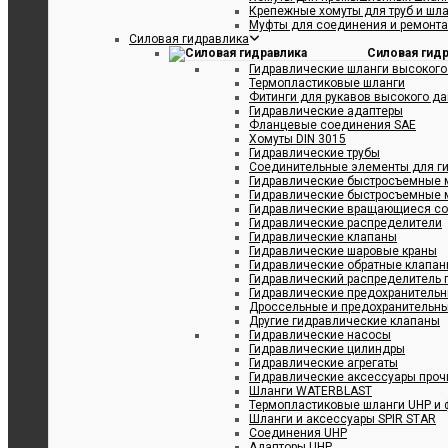
Крепежные хомуты для труб и шл
Муфты для соединения и ремонта
Силовая гидравлика
Силовая гид
Гидравлические шланги высокого
Термопластиковые шланги
Фитинги для рукавов высокого д
Гидравлические адаптеры
Фланцевые соединения SAE
Хомуты DIN 3015
Гидравлические трубы
Соединительные элементы для ги
Гидравлические быстросъемные 
Гидравлические быстросъемные 
Гидравлические вращающиеся с
Гидравлические распределители
Гидравлические клапаны
Гидравлические шаровые краны
Гидравлические обратные клапа
Гидравлический распределитель 
Гидравлические предохранитель
Дроссельные и предохранительн
Другие гидравлические клапаны
Гидравлические насосы
Гидравлические цилиндры
Гидравлические агрегаты
Гидравлические аксессуары проч
Шланги WATERBLAST
Термопластиковые шланги UHP и 
Шланги и аксессуары SPIR STAR
Соединения UHP
Адапторы UHP