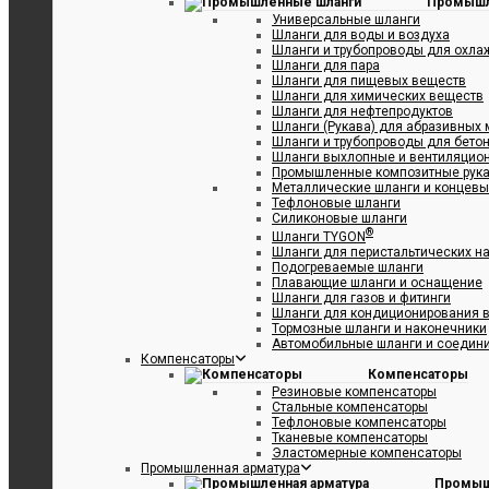
Промышл
Универсальные шланги
Шланги для воды и воздуха
Шланги и трубопроводы для охл
Шланги для пара
Шланги для пищевых веществ
Шланги для химических веществ
Шланги для нефтепродуктов
Шланги (Рукава) для абразивных
Шланги и трубопроводы для бетон
Шланги выхлопные и вентиляцио
Промышленные композитные рук
Металлические шланги и концевы
Тефлоновые шланги
Силиконовые шланги
®
Шланги TYGON
Шланги для перистальтических н
Подогреваемые шланги
Плавающие шланги и оснащение
Шланги для газов и фитинги
Шланги для кондиционирования в
Тормозные шланги и наконечники
Автомобильные шланги и соедин
Компенсаторы
Компенсаторы
Резиновые компенсаторы
Стальные компенсаторы
Тефлоновые компенсаторы
Тканевые компенсаторы
Эластомерные компенсаторы
Промышленная арматура
Промыш