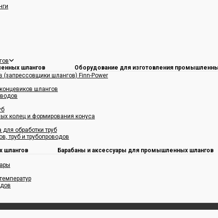
нги
гов
Оборудование для изготовления промышленны
 (запрессовщики шлангов) Finn-Power
 концевиков шлангов
оводов
уб
ых колец и формирования конуса
 для обработки труб
в, труб и трубопроводов
Барабаны и аксессуары для промышленных шлангов
уары
температур
одов