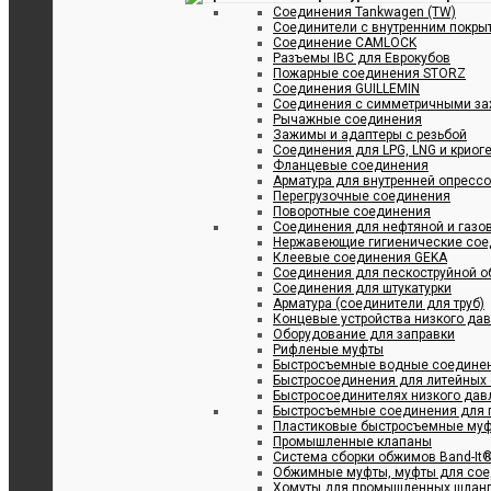
Соединения Tankwagen (TW)
Соединители с внутренним покрыт
Соединение CAMLOCK
Разъемы IBC для Еврокубов
Пожарные соединения STORZ
Соединения GUILLEMIN
Соединения с симметричными за
Рычажные соединения
Зажимы и адаптеры с резьбой
Соединения для LPG, LNG и криог
Фланцевые соединения
Арматура для внутренней опресс
Перегрузочные соединения
Поворотные соединения
Соединения для нефтяной и газ
Нержавеющие гигиенические сое
Клеевые соединения GEKA
Соединения для пескоструйной о
Cоединения для штукатурки
Арматура (соединители для труб)
Концевые устройства низкого да
Оборудование для заправки
Рифленые муфты
Быстросъемные водные соедине
Быстросоединения для литейных
Быстросоединителях низкого дав
Быстросъемные соединения для п
Пластиковые быстросъемные му
Промышленные клапаны
Система сборки обжимов Band-It
Обжимные муфты, муфты для сое
Хомуты для промышленных шлан