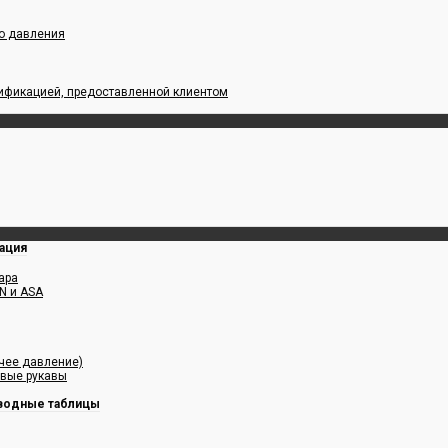
го давления
цификацией, предоставленной клиентом
ация
ара
N и ASA
чее давление)
овые рукавы
водные таблицы