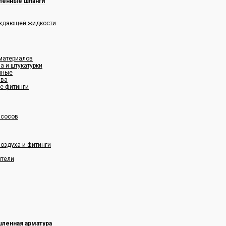
енные шланги
аждающей жидкости
 материалов
а и штукатурки
нные
ава
е фитинги
асосов
оздуха и фитинги
ители
ленная арматура