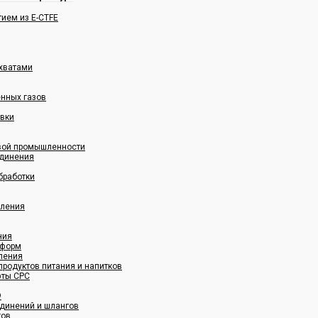
ием из E-CTFE
хватами
енных газов
овки
овой промышленности
динения
бработки
вления
ния
 форм
ления
родуктов питания и напитков
фты CPC
®
динений и шлангов
гов