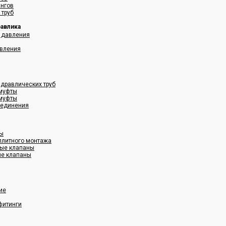
ангов
 труб
равлика
 давления
авления
дравлических труб
муфты
муфты
оединения
ны
плитного монтажа
ные клапаны
ые клапаны
ие
фитинги