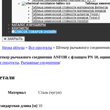
Таблицы химиче
Таблица химической стойкости материалов фитингов
Таблица химической стойкости материалов рукавов
Таблица химической стойкости шлангов Tygon I
Таблица химической стойкости рукавов Tygon II
Таблица химической стойкости Versilon
КАТАЛОГ И БРОШЮРЫ
КОНТАКТЫ
СПИСОК ТОВАРОВ ОНЛАЙН
ЗАКРЫТЬ
Strona główna
»
Все продукты
»
Штекер рычажного соединения 
екер рычажного соединения ANFOR с фланцем PN 10, оцинко
е продукты
,
Рычажные соединения
/
етали
Mатериал
Сталь (чугун)
тандартная длина [м]
10