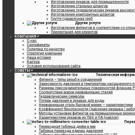
Изготовление рукавов для промышленности
Изготовление стальных шлангов
Изготовление гидравлических рукавов высоко
Изготовление композитных шлангов
Гнуття гідравлічних труб
Другие услуги
Изготовление фитингов в соответствии со спе
Презентация для клиентов
КОМПАНИЯ
О нас
Сертификаты
Политика по качеству
Стратегия компании
Наша история
Кар’єра
Условия использования сайта
СОВЕТЫ
Техническая информ
Фитинги – типы резьб и соединений
Зависимость давления и температуры насыщенного п
Размеры присоединительных поверхностей фланцев P
Соответствие марок нержавеющих сталей
Гидравлические символы
Потери давления в рукавах для воды
Нержавеющая сталь базовой марки — характеристики
Коэффициент безопасности (давление разрыва / рабо
Методы установки фитингов на промышленные резин
Характеристики рукавов из ПВХ и ПА (найлон)
Пере
Переводная таблица дюйм в мм
Таблица перевода единиц давления
Таблица преобразования температур (°C / °F)