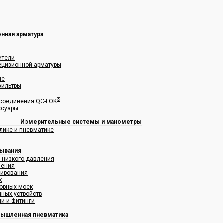
нная арматура
ители
рецизионной арматуры
ые
фильтры
®
соединения QC-LOK
ссуары
Измерительные системы и манометры
лике и пневматике
мывания
я низкого давления
ления
зирования
к
орных моек
чных устройств
и и фитинги
ышленная пневматика