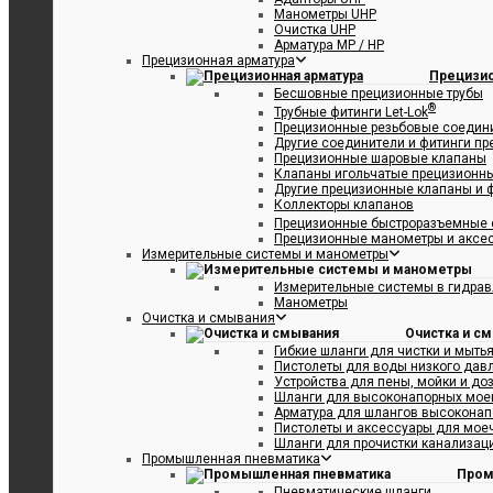
Манометры UHP
Очистка UHP
Арматура MP / HP
Прецизионная арматура
Прецизио
Бесшовные прецизионные трубы
®
Трубные фитинги Let-Lok
Прецизионные резьбовые соедин
Другие соединители и фитинги п
Прецизионные шаровые клапаны
Клапаны игольчатые прецизионн
Другие прецизионные клапаны и 
Коллекторы клапанов
Прецизионные быстроразъемные 
Прецизионные манометры и аксе
Измерительные системы и манометры
Измерительные системы в гидрав
Манометры
Очистка и смывания
Очистка и с
Гибкие шланги для чистки и мыть
Пистолеты для воды низкого дав
Устройства для пены, мойки и до
Шланги для высоконапорных мое
Арматура для шлангов высоконап
Пистолеты и аксессуары для мое
Шланги для прочистки канализаци
Промышленная пневматика
Пром
Пневматические шланги