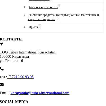
7
Клеи и защита винтов
Чистящие средства, консервационные, монтажные и
12
защитные покрытия
6
Другие
КОНТАКТЫ
ТОО Tubes International Kazachstan
100000 Караганда
ул. Резника 16
тел.:
+7 7212 90 93 95
Email:
karaganda@tubes-international.com
SOCIAL MEDIA