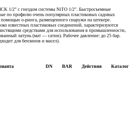
CK 1/2″ с гнездом системы NiTO 1/2″. Быстросъемные
ные по профилю очень популярных пластиковых садовых
 помощью о-ринга, размещенного снаружи на штекере.
роко известных пластиковых соединений, характеризуются
 чистящими средствами для использования в промышленности,
ованный латунь (мат — сатин). Рабочее давление: до 25 бар.
дходит для бензинов и масел).
рианта
DN
BAR
Действия
Каталог