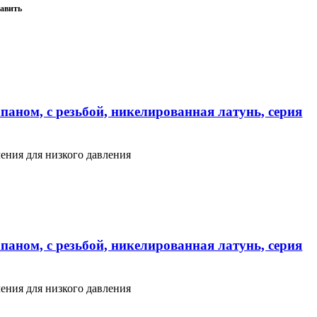
авить
паном, с резьбой, никелированная латунь, серия
ения для низкого давления
паном, с резьбой, никелированная латунь, серия
ения для низкого давления