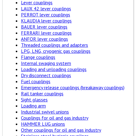
Lever couplings
LAUX 42 lever couplings
PERROT lever couplings
KLAUDIA lever couplings
BAUER lever couplings
FERRARI lever couplings
ANFOR lever couplings
Threaded couplings and adapters
LPG, LNG, cryogenic gas couplings
Flange couplings
Internal swaging system
Loading and unloading couplings
Dry disconnect couplings
Fuel couplings
Emergency release couplings (breakaway couplings)
Rail tanker couplings
Sight glasses
Loading arm
Industrial swivel unions
Couplings for oil and gas industry
HAMMER LUG unions
Other couplings for oil and gas industry