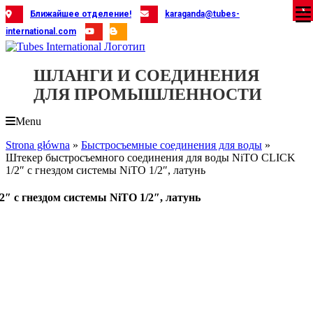
Skip
X
X
X
X
X
X
X
X
X
X
X
X
X
X
X
X
X
X
X
Ближайшее отделение!
karaganda@tubes-
to
international.com
content
ШЛАНГИ И СОЕДИНЕНИЯ
ДЛЯ ПРОМЫШЛЕННОСТИ
Menu
Strona główna
»
Быстросъемные соединения для воды
»
Штекер быстросъемного соединения для воды NiTO CLICK
1/2″ с гнездом системы NiTO 1/2″, латунь
 с гнездом системы NiTO 1/2″, латунь