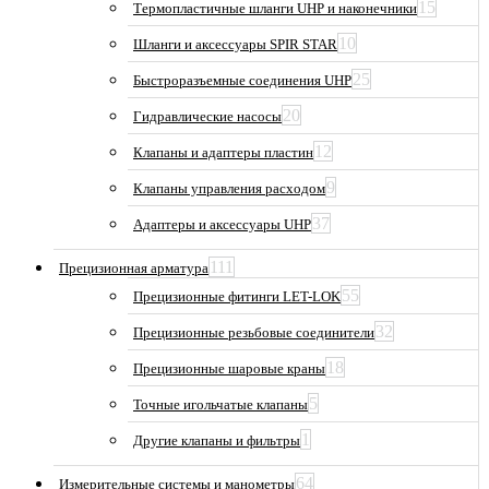
15
Термопластичные шланги UHP и наконечники
10
Шланги и аксессуары SPIR STAR
25
Быстроразъемные соединения UHP
20
Гидравлические насосы
12
Клапаны и адаптеры пластин
9
Клапаны управления расходом
37
Адаптеры и аксессуары UHP
111
Прецизионная арматура
55
Прецизионные фитинги LET-LOK
32
Прецизионные резьбовые соединители
18
Прецизионные шаровые краны
5
Точные игольчатые клапаны
1
Другие клапаны и фильтры
64
Измерительные системы и манометры