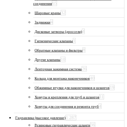
65
соединения
32
Шаровые краны
4
Задвижки
4
Дисковые затворы (дроссели)
1
Гигиенические клапаны
8
Обратные клапаны и фильтры
10
Другие клапаны
26
Ленточная зажимная система
40
Кольца для монтажа наконечников
19
Обжимные втулки для наконечников и шлангов
11
Хомуты и крепления для труб и шлангов
4
Хомуты для соединения и ремонта труб
1 287
Гидравлика (высокое давление)
36
Резиновые гидравлические шланги