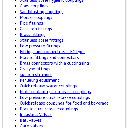
Stainless steel hygienic couplings
Claw couplings
Sandblasting couplings
Mortar couplings
Pipe fittings
Cast iron fittings
Brass fittings
Stainless steel fittings
Low pressure fittings
Fittings and connectors – EC type
Plastic fittings and connectors
Brass connectors with a cutting ring
CN type fittings
Suction strainers
Refueling equipment
Quick release water couplings
Mold coolant quick release couplings
Low pressure quick relaese couplings
Quick release couplings for food and beverage
Plastic quick release couplings
Industrial Valves
Ball valves
Gate valves