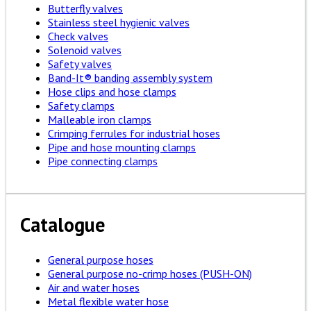
Butterfly valves
Stainless steel hygienic valves
Check valves
Solenoid valves
Safety valves
Band-It® banding assembly system
Hose clips and hose clamps
Safety clamps
Malleable iron clamps
Crimping ferrules for industrial hoses
Pipe and hose mounting clamps
Pipe connecting clamps
Catalogue
General purpose hoses
General purpose no-crimp hoses (PUSH-ON)
Air and water hoses
Metal flexible water hose