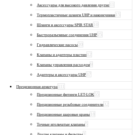
11
Аксессуары для высокого давления другие
15
Термопластичные шланги UHP и наконечники
10
Шланги и аксессуары SPIR STAR
25
Быстроразъемные соединения UHP
20
Гидравлические насосы
12
Клапаны и адаптеры пластин
9
Клапаны управления расходом
37
Адаптеры и аксессуары UHP
111
Прецизионная арматура
55
Прецизионные фитинги LET-LOK
32
Прецизионные резьбовые соединители
18
Прецизионные шаровые краны
5
Точные игольчатые клапаны
1
Другие клапаны и фильтры