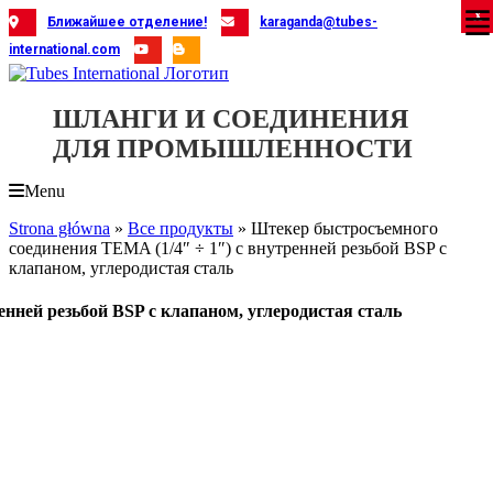
Skip
X
X
X
X
X
X
X
X
X
X
X
X
X
X
X
X
X
X
X
Ближайшее отделение!
karaganda@tubes-
to
international.com
content
ШЛАНГИ И СОЕДИНЕНИЯ
ДЛЯ ПРОМЫШЛЕННОСТИ
Menu
Strona główna
»
Все продукты
»
Штекер быстросъемного
соединения TEMA (1/4″ ÷ 1″) с внутренней резьбой BSP с
клапаном, углеродистая сталь
нней резьбой BSP с клапаном, углеродистая сталь