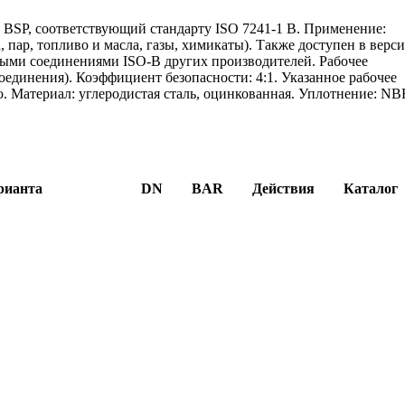
BSP, соответствующий стандарту ISO 7241-1 B. Применение:
 пар, топливо и масла, газы, химикаты). Также доступен в верс
ными соединениями ISO-B других производителей. Рабочее
соединения). Коэффициент безопасности: 4:1. Указанное рабочее
 Материал: углеродистая сталь, оцинкованная. Уплотнение: NB
рианта
DN
BAR
Действия
Каталог