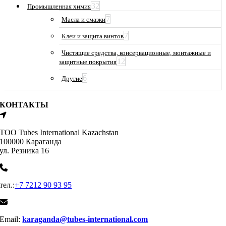
32
Промышленная химия
7
Масла и смазки
7
Клеи и защита винтов
Чистящие средства, консервационные, монтажные и
12
защитные покрытия
6
Другие
КОНТАКТЫ
ТОО Tubes International Kazachstan
100000 Караганда
ул. Резника 16
тел.:
+7 7212 90 93 95
Email:
karaganda@tubes-international.com