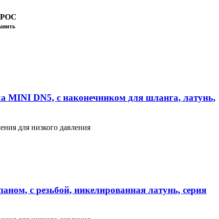
ПРОС
авить
а MINI DN5, с наконечником для шланга, латунь,
ения для низкого давления
аном, с резьбой, никелированная латунь, серия