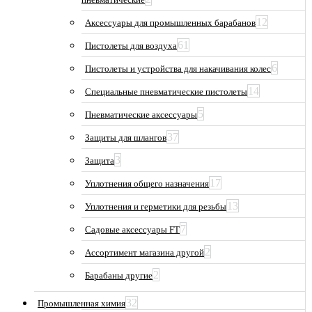
12
Аксессуары для промышленных барабанов
61
Пистолеты для воздуха
6
Пистолеты и устройства для накачивания колес
14
Специальные пневматические пистолеты
5
Пневматические аксессуары
37
Защиты для шлангов
3
Защита
17
Уплотнения общего назначения
13
Уплотнения и герметики для резьбы
7
Садовые аксессуары FT
2
Ассортимент магазина другой
2
Барабаны другие
32
Промышленная химия