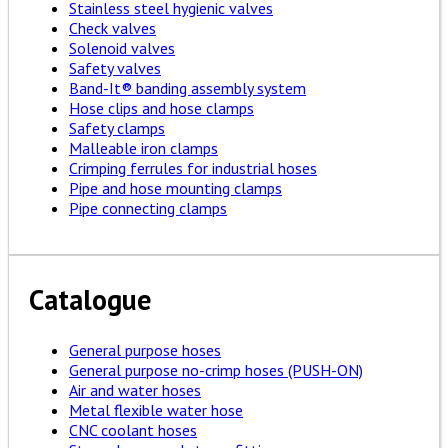
Stainless steel hygienic valves
Check valves
Solenoid valves
Safety valves
Band-It® banding assembly system
Hose clips and hose clamps
Safety clamps
Malleable iron clamps
Crimping ferrules for industrial hoses
Pipe and hose mounting clamps
Pipe connecting clamps
Catalogue
General purpose hoses
General purpose no-crimp hoses (PUSH-ON)
Air and water hoses
Metal flexible water hose
CNC coolant hoses