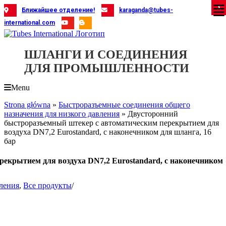
Skip
X
X
X
X
X
X
X
X
X
X
X
X
X
X
X
X
X
X
X
Ближайшее отделение!
karaganda@tubes-
to
international.com
content
ШЛАНГИ И СОЕДИНЕНИЯ
ДЛЯ ПРОМЫШЛЕННОСТИ
Menu
Strona główna
»
Быстроразъемные соединения общего
назначения для низкого давления
»
Двусторонний
быстроразъемный штекер с автоматическим перекрытием для
воздуха DN7,2 Eurostandard, с наконечником для шланга, 16
бар
екрытием для воздуха DN7,2 Eurostandard, с наконечником
вления
,
Все продукты
/