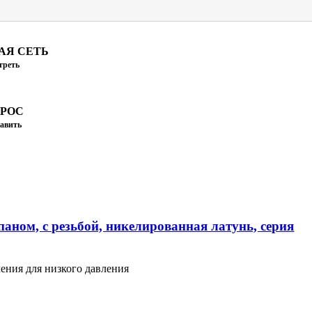
АЯ СЕТЬ
треть
ПРОС
авить
аном, с резьбой, никелированная латунь, серия
ения для низкого давления