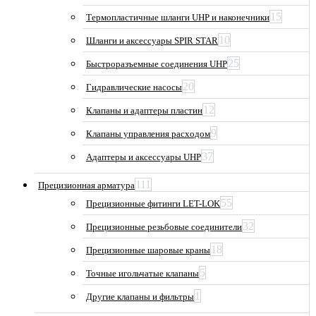
15
Термопластичные шланги UHP и наконечники
10
Шланги и аксессуары SPIR STAR
25
Быстроразъемные соединения UHP
20
Гидравлические насосы
12
Клапаны и адаптеры пластин
9
Клапаны управления расходом
37
Адаптеры и аксессуары UHP
111
Прецизионная арматура
55
Прецизионные фитинги LET-LOK
32
Прецизионные резьбовые соединители
18
Прецизионные шаровые краны
5
Точные игольчатые клапаны
1
Другие клапаны и фильтры