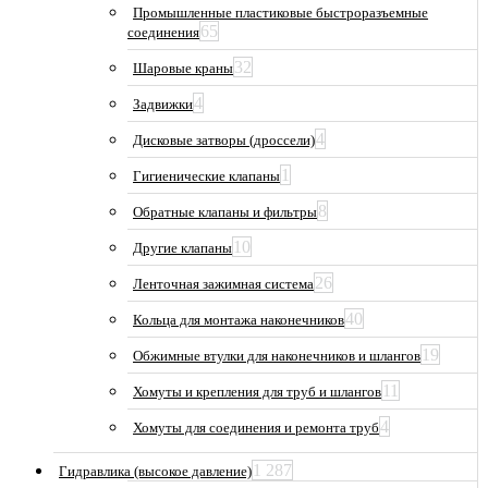
Промышленные пластиковые быстроразъемные
65
соединения
32
Шаровые краны
4
Задвижки
4
Дисковые затворы (дроссели)
1
Гигиенические клапаны
8
Обратные клапаны и фильтры
10
Другие клапаны
26
Ленточная зажимная система
40
Кольца для монтажа наконечников
19
Обжимные втулки для наконечников и шлангов
11
Хомуты и крепления для труб и шлангов
4
Хомуты для соединения и ремонта труб
1 287
Гидравлика (высокое давление)