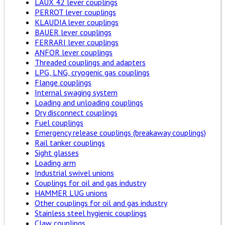
LAUX 42 lever couplings
PERROT lever couplings
KLAUDIA lever couplings
BAUER lever couplings
FERRARI lever couplings
ANFOR lever couplings
Threaded couplings and adapters
LPG, LNG, cryogenic gas couplings
Flange couplings
Internal swaging system
Loading and unloading couplings
Dry disconnect couplings
Fuel couplings
Emergency release couplings (breakaway couplings)
Rail tanker couplings
Sight glasses
Loading arm
Industrial swivel unions
Couplings for oil and gas industry
HAMMER LUG unions
Other couplings for oil and gas industry
Stainless steel hygienic couplings
Claw couplings