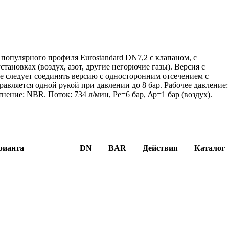
популярного профиля Eurostandard DN7,2 с клапаном, с
тановках (воздух, азот, другие негорючие газы). Версия с
не следует соединять версию с односторонним отсечением с
равляется одной рукой при давлении до 8 бар. Рабочее давление:
нение: NBR. Поток: 734 л/мин, Pe=6 бар, Δp=1 бар (воздух).
рианта
DN
BAR
Действия
Каталог