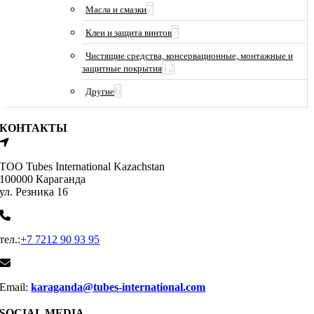
7
Масла и смазки
7
Клеи и защита винтов
Чистящие средства, консервационные, монтажные и
12
защитные покрытия
6
Другие
КОНТАКТЫ
ТОО Tubes International Kazachstan
100000 Караганда
ул. Резника 16
тел.:
+7 7212 90 93 95
Email:
karaganda@tubes-international.com
SOCIAL MEDIA